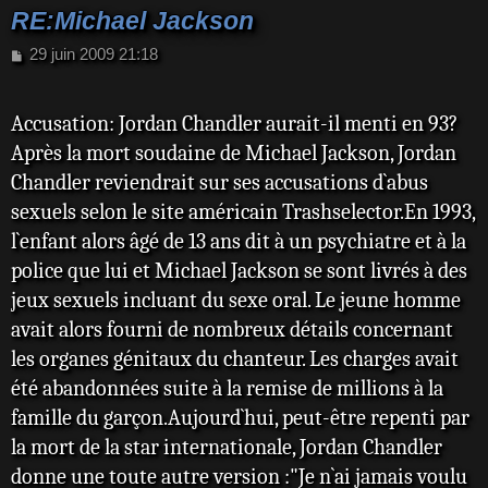
RE:Michael Jackson
M
29 juin 2009 21:18
e
s
s
Accusation: Jordan Chandler aurait-il menti en 93?
a
Après la mort soudaine de Michael Jackson, Jordan
g
e
Chandler reviendrait sur ses accusations d`abus
sexuels selon le site américain Trashselector.En 1993,
l`enfant alors âgé de 13 ans dit à un psychiatre et à la
police que lui et Michael Jackson se sont livrés à des
jeux sexuels incluant du sexe oral. Le jeune homme
avait alors fourni de nombreux détails concernant
les organes génitaux du chanteur. Les charges avait
été abandonnées suite à la remise de millions à la
famille du garçon.Aujourd`hui, peut-être repenti par
la mort de la star internationale, Jordan Chandler
donne une toute autre version :"Je n`ai jamais voulu