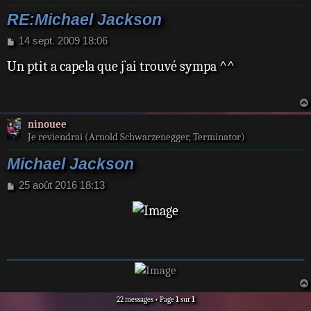
RE:Michael Jackson
M
14 sept. 2009 18:06
e
Un ptit a capela que j`ai trouvé sympa ^^
s
s
a
g
e
ninouee
Je reviendrai (Arnold Schwarzenegger, Terminator)
Michael Jackson
M
25 août 2016 18:13
e
s
s
a
g
e
22 messages • Page
1
sur
1