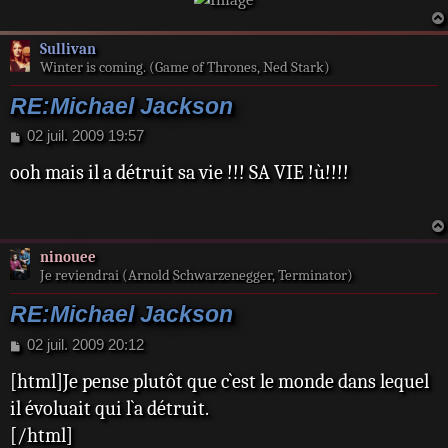
Sullivan
Winter is coming. (Game of Thrones, Ned Stark)
RE:Michael Jackson
M
02 juil. 2009 19:57
e
ooh mais il a détruit sa vie !!! SA VIE !ù!!!!
s
s
a
g
e
ninouee
Je reviendrai (Arnold Schwarzenegger, Terminator)
RE:Michael Jackson
M
02 juil. 2009 20:12
e
[html]Je pense plutôt que c`est le monde dans lequel
s
s
il évoluait qui l`a détruit.
a
[/html]
g