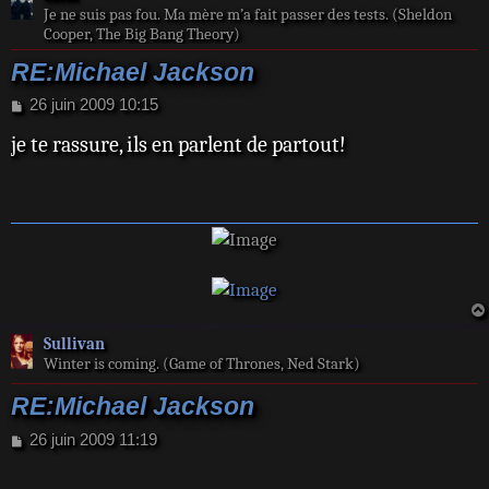
Je ne suis pas fou. Ma mère m’a fait passer des tests. (Sheldon
Cooper, The Big Bang Theory)
RE:Michael Jackson
M
26 juin 2009 10:15
e
je te rassure, ils en parlent de partout!
s
s
a
g
e
Sullivan
Winter is coming. (Game of Thrones, Ned Stark)
RE:Michael Jackson
M
26 juin 2009 11:19
e
s