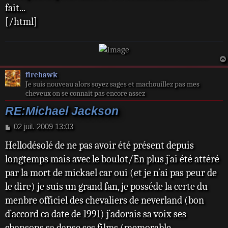
fait...
g
e
[/html]
firehawk
Je suis nouveau alors soyez sages et machouillez pas mes
cheveux on se connait pas encore assez
RE:Michael Jackson
M
02 juil. 2009 13:03
e
Hellodésolé de ne pas avoir été présent depuis
s
s
longtemps mais avec le boulot/En plus j`ai été attéré
a
par la mort de mickael car oui (et je n`ai pas peur de
g
e
le dire) je suis un grand fan, je posséde la certe du
menbre officiel des chevaliers de neverland (bon
d`accord ca date de 1991) j`adorais sa voix ses
chansons sa danse ses films (memorable