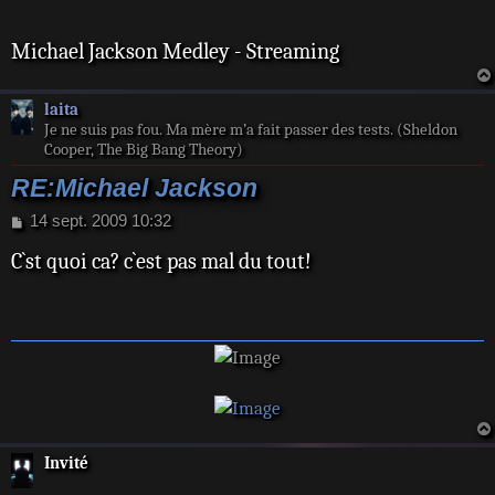
g
e
Michael Jackson Medley - Streaming
laita
Je ne suis pas fou. Ma mère m’a fait passer des tests. (Sheldon
Cooper, The Big Bang Theory)
RE:Michael Jackson
M
14 sept. 2009 10:32
e
C`st quoi ca? c`est pas mal du tout!
s
s
a
g
e
Invité