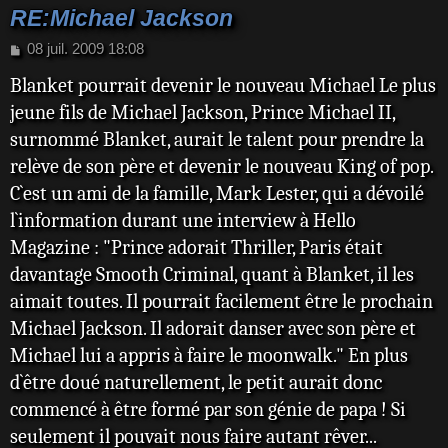
RE:Michael Jackson
M
08 juil. 2009 18:08
e
Blanket pourrait devenir le nouveau Michael Le plus
s
s
jeune fils de Michael Jackson, Prince Michael II,
a
surnommé Blanket, aurait le talent pour prendre la
g
e
relève de son père et devenir le nouveau King of pop.
C`est un ami de la famille, Mark Lester, qui a dévoilé
l`information durant une interview à Hello
Magazine : "Prince adorait Thriller, Paris était
davantage Smooth Criminal, quant à Blanket, il les
aimait toutes. Il pourrait facilement être le prochain
Michael Jackson. Il adorait danser avec son père et
Michael lui a appris à faire le moonwalk." En plus
d`être doué naturellement, le petit aurait donc
commencé à être formé par son génie de papa ! Si
seulement il pouvait nous faire autant rêver...