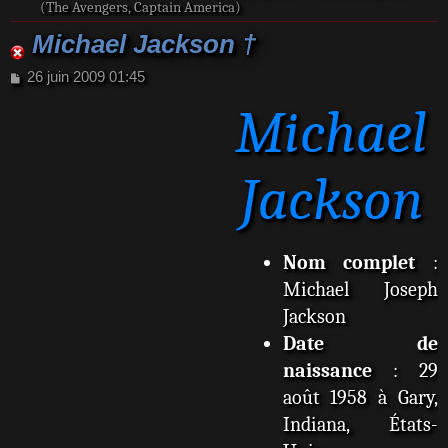
(The Avengers, Captain America)
Michael Jackson †
M
26 juin 2009 01:45
e
Michael
s
s
a
g
Jackson
e
Nom complet
:
Michael Joseph
Jackson
Date de
naissance
: 29
août 1958 à Gary,
Indiana, États-