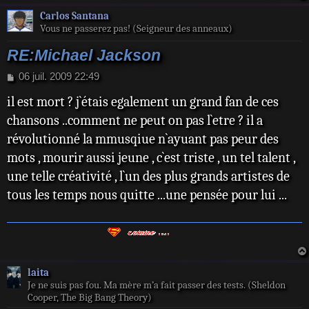
Carlos Santana
Vous ne passerez pas! (Seigneur des anneaux)
RE:Michael Jackson
M
06 juil. 2009 22:49
e
il est mort ? j`étais egalement un grand fan de ces
s
s
chansons ..comment ne peut on pas l`etre ? il a
a
révolutionné la mmusqiue n`ayuant pas peur des
g
e
mots , mourir aussi jeune , c`est triste , un tel talent ,
une telle créativité , l`un des plus grands artistes de
tous les temps nous quitte ...une pensée pour lui ...
laita
Je ne suis pas fou. Ma mère m’a fait passer des tests. (Sheldon
Cooper, The Big Bang Theory)