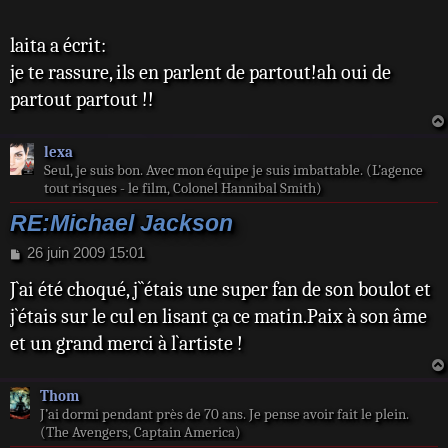
s
a
laita a écrit:
g
e
je te rassure, ils en parlent de partout!ah oui de
partout partout !!
lexa
Seul, je suis bon. Avec mon équipe je suis imbattable. (L’agence
tout risques - le film, Colonel Hannibal Smith)
RE:Michael Jackson
M
26 juin 2009 15:01
e
J`ai été choqué, j``étais une super fan de son boulot et
s
s
j`étais sur le cul en lisant ça ce matin.Paix à son âme
a
et un grand merci à l`artiste !
g
e
Thom
J’ai dormi pendant près de 70 ans. Je pense avoir fait le plein.
(The Avengers, Captain America)