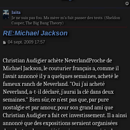
laita
Je ne suis pas fou. Ma mère m’a fait passer des tests. (Sheldon
Cooper, The Big Bang Theory)
RE:Michael Jackson
M
04 sept. 2009 17:57
e
s
s
Christian Audigier achète NeverlandProche de
a
Michael Jackson, le couturier français a, comme il
g
e
l`avait annoncé il y a quelques semaines, acheté le
fameux ranch de Neverland. "Oui j`ai acheté
Neverland, a-t-il déclaré, j`aurai la clé dans deux
semaines." Bien sûr, ce n`est pas que, par pure
nostalgie et par amour, pour son grand ami que
Christian Audigier a fait cet investissement. Il a ainsi
annoncé que des expositions seraient organisées