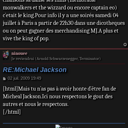
monwalkers et the wizzard ou encore captain eo)
c`etait le king.Pour info il y a une soirés samedi 04
juillet à Paris a partir de 22h30 dans une dicotheques
ou on peut gagner des merchandising MJ.A plus et
vive the king of pop.
ninouee
Je reviendrai (Arnold Schwarzenegger, Terminator)
RE:Michael Jackson
M
02 juil. 2009 19:49
e
[html]Mais tu n`as pas à avoir honte d`être fan de
s
s
Micheal Jackson.Ici nous respectons le gout des
a
autres et nous le respectons.
g
e
[/html]