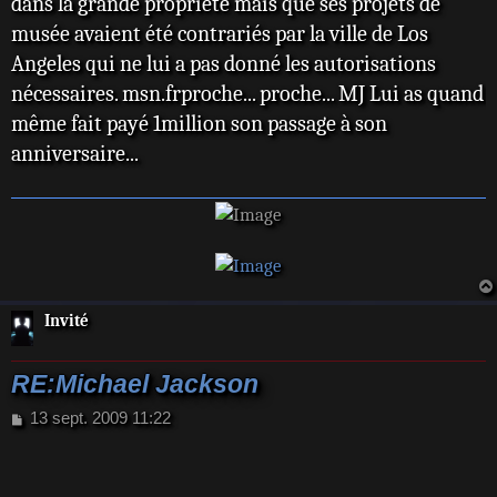
dans la grande propriété mais que ses projets de
musée avaient été contrariés par la ville de Los
Angeles qui ne lui a pas donné les autorisations
nécessaires. msn.frproche... proche... MJ Lui as quand
même fait payé 1million son passage à son
anniversaire...
Invité
RE:Michael Jackson
M
13 sept. 2009 11:22
e
s
s
a