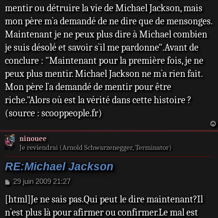
mentir ou détruire la vie de Michael Jackson, mais
mon père m`a demandé de ne dire que de mensonges.
Maintenant je ne peux plus dire à Michael combien
je suis désolé et savoir s`il me pardonne".Avant de
conclure : "Maintenant pour la première fois, je ne
peux plus mentir. Michael Jackson ne m`a rien fait.
Mon père l`a demandé de mentir pour être
riche."Alors où est la vérité dans cette histoire ?
(source : scooppeople.fr)
ninouee
Je reviendrai (Arnold Schwarzenegger, Terminator)
RE:Michael Jackson
M
29 juin 2009 21:27
e
[html]Je ne sais pas.Qui peut le dire maintenant?Il
s
s
n`est plus là pour afirmer ou confirmer.Le mal est
a