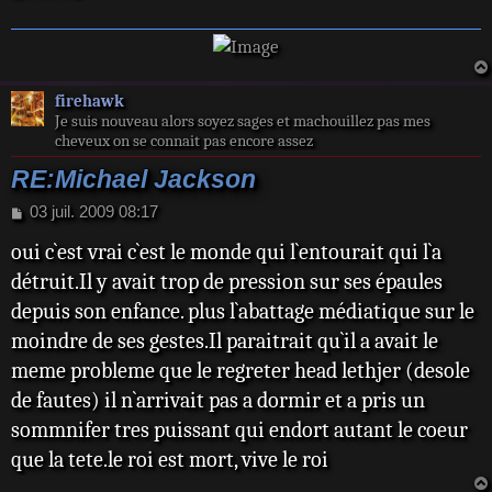
e
firehawk
Je suis nouveau alors soyez sages et machouillez pas mes
cheveux on se connait pas encore assez
RE:Michael Jackson
M
03 juil. 2009 08:17
e
oui c`est vrai c`est le monde qui l`entourait qui l`a
s
s
détruit.Il y avait trop de pression sur ses épaules
a
depuis son enfance. plus l`abattage médiatique sur le
g
e
moindre de ses gestes.Il paraitrait qu`il a avait le
meme probleme que le regreter head lethjer (desole
de fautes) il n`arrivait pas a dormir et a pris un
sommnifer tres puissant qui endort autant le coeur
que la tete.le roi est mort, vive le roi