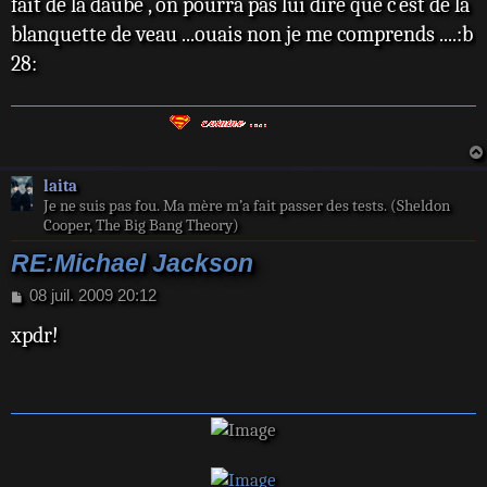
fait de la daube , on pourra pas lui dire que c`est de la
blanquette de veau ...ouais non je me comprends ....:b
28:
laita
Je ne suis pas fou. Ma mère m’a fait passer des tests. (Sheldon
Cooper, The Big Bang Theory)
RE:Michael Jackson
M
08 juil. 2009 20:12
e
xpdr!
s
s
a
g
e