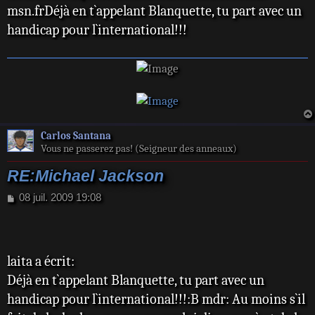
msn.frDéjà en t`appelant Blanquette, tu part avec un
handicap pour l`international!!!
Carlos Santana
Vous ne passerez pas! (Seigneur des anneaux)
RE:Michael Jackson
M
08 juil. 2009 19:08
e
s
s
a
laita a écrit:
g
e
Déjà en t`appelant Blanquette, tu part avec un
handicap pour l`international!!!:B mdr: Au moins s`il