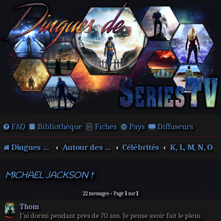
FAQ
Bibliothèque
Fiches
Pays
Diffuseurs
Dingues de séries télé !
Autour des films et séries
Célébrités
K, L, M, N, O
MICHAEL JACKSON †
22 messages • Page
1
sur
1
Thom
J’ai dormi pendant près de 70 ans. Je pense avoir fait le plein.