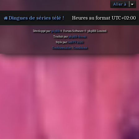
Aller à
Dingues de séries télé !
Heures au format
UTC+02:00
Développé par
phpBB
® Forum Software © phpBB Limited
Traduit par
phpBB-fr.com
Style par
DdSTV 2020
Confidentialité
|
Conditions