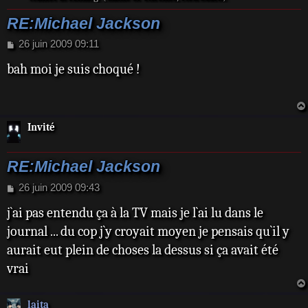
RE:Michael Jackson
M
26 juin 2009 09:11
e
bah moi je suis choqué !
s
s
a
g
e
Invité
RE:Michael Jackson
M
26 juin 2009 09:43
e
j`ai pas entendu ça à la TV mais je l`ai lu dans le
s
s
journal ... du cop j`y croyait moyen je pensais qu`il y
a
aurait eut plein de choses la dessus si ça avait été
g
e
vrai
laita