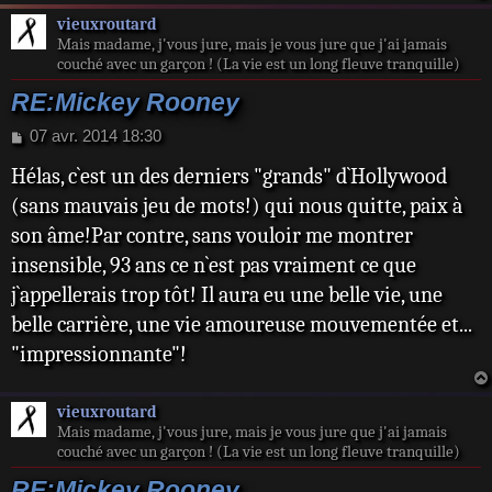
vieuxroutard
Mais madame, j'vous jure, mais je vous jure que j'ai jamais
couché avec un garçon ! (La vie est un long fleuve tranquille)
RE:Mickey Rooney
M
07 avr. 2014 18:30
e
Hélas, c`est un des derniers "grands" d`Hollywood
s
s
(sans mauvais jeu de mots!) qui nous quitte, paix à
a
son âme!Par contre, sans vouloir me montrer
g
e
insensible, 93 ans ce n`est pas vraiment ce que
j`appellerais trop tôt! Il aura eu une belle vie, une
belle carrière, une vie amoureuse mouvementée et...
"impressionnante"!
vieuxroutard
Mais madame, j'vous jure, mais je vous jure que j'ai jamais
couché avec un garçon ! (La vie est un long fleuve tranquille)
RE:Mickey Rooney