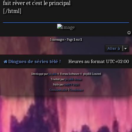
fait rêver et c`est le principal
g
e
[/html]
5 messages • Page
1
sur
1
Aller à
Dingues de séries télé !
Heures au format
UTC+02:00
Développé par
phpBB
® Forum Software © phpBB Limited
Traduit par
phpBB-fr.com
Style par
DdSTV 2020
Confidentialité
|
Conditions