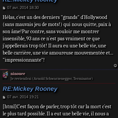
M
07 avr. 2014 18:30
e
Hélas, c`est un des derniers "grands" d`Hollywood
s
s
(sans mauvais jeu de mots!) qui nous quitte, paix à
a
son âme!Par contre, sans vouloir me montrer
g
e
insensible, 93 ans ce n`est pas vraiment ce que
j`appellerais trop tôt! Il aura eu une belle vie, une
belle carrière, une vie amoureuse mouvementée et...
"impressionnante"!
ninouee
Je reviendrai (Arnold Schwarzenegger, Terminator)
RE:Mickey Rooney
M
07 avr. 2014 19:21
e
[html]C`est façon de parler, trop tôt car la mort c`est
s
s
le plus tard possible. Il a eut une belle vie, il nous a
a