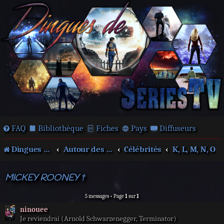
FAQ
Bibliothèque
Fiches
Pays
Diffuseurs
Dingues de séries télé !
Autour des films et séries
Célébrités
K, L, M, N, O
MICKEY ROONEY †
5 messages • Page
1
sur
1
ninouee
Je reviendrai (Arnold Schwarzenegger, Terminator)