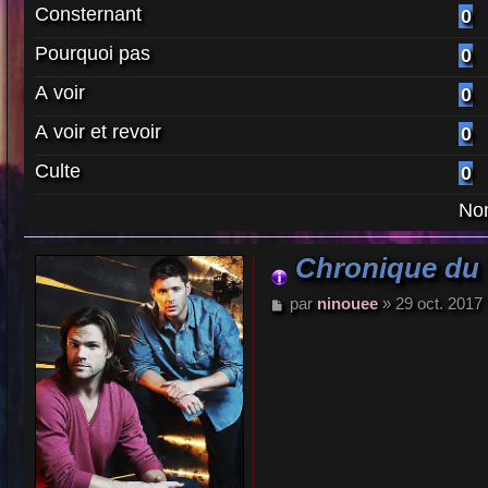
Consternant
0
Pourquoi pas
0
A voir
0
A voir et revoir
0
Culte
0
Nom
Chronique du 
M
par
ninouee
»
29 oct. 2017
e
s
s
a
g
e