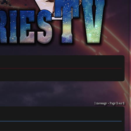
1 message • Page
1
sur
1