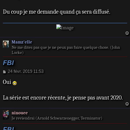
s
a
Du coup je me demande quand ça sera diffusé.
g
e
Mamz'elle
Ne me dites pas que je ne peux pas faire quelque chose. (John
Locke)
FBI
M
24 févr. 2019 11:53
e
Oui
s
s
a
La série est encore récente, je pense pas avant 2020.
g
e
ninouee
Je reviendrai (Arnold Schwarzenegger, Terminator)
FBI