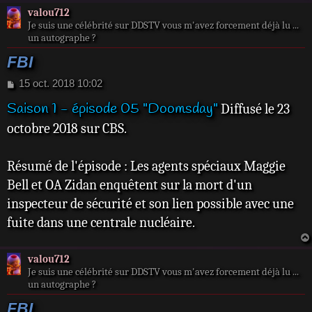
valou712
Je suis une célébrité sur DDSTV vous m'avez forcement déjà lu ...
un autographe ?
FBI
M
15 oct. 2018 10:02
e
Saison 1 - épisode 05 "Doomsday"
Diffusé le 23
s
s
octobre 2018 sur CBS.
a
g
e
Résumé de l'épisode : Les agents spéciaux Maggie
Bell et OA Zidan enquêtent sur la mort d'un
inspecteur de sécurité et son lien possible avec une
fuite dans une centrale nucléaire.
valou712
Je suis une célébrité sur DDSTV vous m'avez forcement déjà lu ...
un autographe ?
FBI