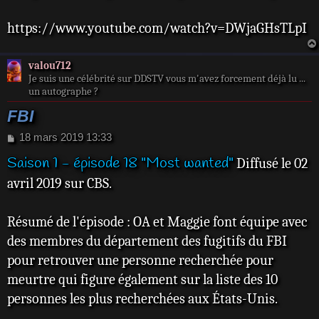
https://www.youtube.com/watch?v=DWjaGHsTLpI
valou712
Je suis une célébrité sur DDSTV vous m'avez forcement déjà lu ...
un autographe ?
FBI
M
18 mars 2019 13:33
e
Saison 1 - épisode 18 "Most wanted"
Diffusé le 02
s
s
avril 2019 sur CBS.
a
g
e
Résumé de l'épisode : OA et Maggie font équipe avec
des membres du département des fugitifs du FBI
pour retrouver une personne recherchée pour
meurtre qui figure également sur la liste des 10
personnes les plus recherchées aux États-Unis.