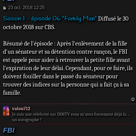
M
23 oct. 2018 12:25
e
Saison 1 - épisode 06 "Family Man"
Diffusé le 30
s
s
octobre 2018 sur CBS.
a
g
e
Résumé de l'épisode : Après l'enlèvement de la fille
d'un sénateur et sa détention contre rançon, le FBI
est appelé pour aider à retrouver la petite fille avant
l'expiration de leur délai. Cependant, pour ce faire, ils
doivent fouiller dans le passé du sénateur pour
trouver des indices sur la personne qui a fait ça à sa
famille.
valou712
Je suis une célébrité sur DDSTV vous m'avez forcement déjà lu ...
un autographe ?
FBI