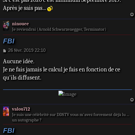
Après je sais pas...
ninouee
Je reviendrai (Arnold Schwarzenegger, Terminator)
FBI
M
26 févr. 2019 22:10
e
Aucune idée.
s
s
Je ne fais jamais le calcul je fais en fonction de ce
a
qu'ils diffusent.
g
e
valou712
Je suis une célébrité sur DDSTV vous m'avez forcement déjà lu ...
un autographe ?
FBI