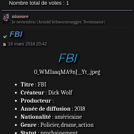
Nombre total de votes :
1
ninouee
Je reviendrai (Arnold Schwarzenegger, Terminator)
FBI
M
16 mars 2018 20:42
e
FBI
s
s
a
g
0_WMIaaqMA9nJ__Yt_.jpeg
e
Titre
: FBI
Créateur
: Dick Wolf
Producteur
:
Année de diffusion
: 2018
Nationalité
: américaine
Genre
: Policier, drame, action
Statut
: prochainement