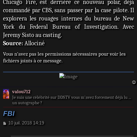
Chicago Fire, est derrière ce nouveau polar, déjà
commandé par CBS, sans passer par la case pilote. Il
explorera les rouages internes du bureau de New
York du Federal Bureau of Investigation. Avec
Jeremy Sisto au casting.
Source:
Allociné
Vous n’avez pas les permissions nécessaires pour voir les
fichiers joints à ce message.
valou712
Je suis une célébrité sur DDSTV vous m'avez forcement déjà lu ...
un autographe ?
FBI
M
10 juil. 2018 14:19
e
s