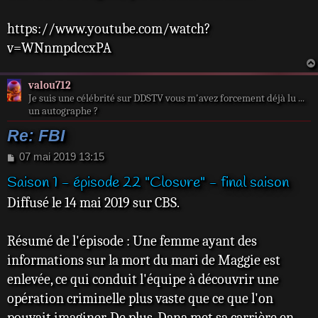
https://www.youtube.com/watch?
v=WNnmpdccxPA
valou712
Je suis une célébrité sur DDSTV vous m'avez forcement déjà lu ...
un autographe ?
Re: FBI
M
07 mai 2019 13:15
e
Saison 1 - épisode 22 "Closure" - final saison
s
s
Diffusé le 14 mai 2019 sur CBS.
a
g
e
Résumé de l'épisode : Une femme ayant des
informations sur la mort du mari de Maggie est
enlevée, ce qui conduit l'équipe à découvrir une
opération criminelle plus vaste que ce que l'on
pouvait imaginer. De plus, Dana met sa carrière en