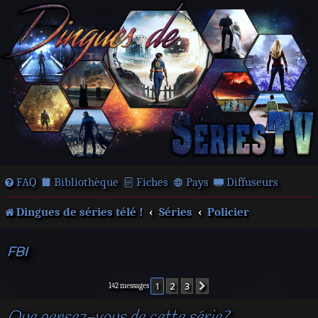
FAQ
Bibliothèque
Fiches
Pays
Diffuseurs
Dingues de séries télé !
Séries
Policier
FBI
1
2
3
Suivante
142 messages