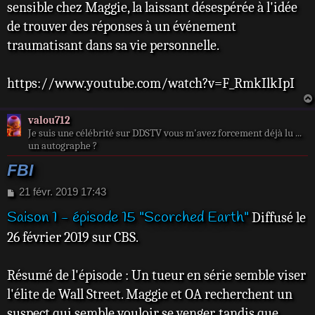
sensible chez Maggie, la laissant désespérée à l'idée
de trouver des réponses à un événement
traumatisant dans sa vie personnelle.
https://www.youtube.com/watch?v=F_RmkIlkIpI
valou712
Je suis une célébrité sur DDSTV vous m'avez forcement déjà lu ...
un autographe ?
FBI
M
21 févr. 2019 17:43
e
Saison 1 - épisode 15 "Scorched Earth"
Diffusé le
s
s
26 février 2019 sur CBS.
a
g
e
Résumé de l'épisode : Un tueur en série semble viser
l'élite de Wall Street. Maggie et OA recherchent un
suspect qui semble vouloir se venger, tandis que