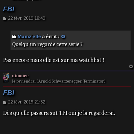
FBI
M
22 févr. 2019 18:49
e
s
s
Mamz'elle
a écrit :
a
Quelqu'un regarde cette série ?
g
e
Pas encore mais elle est sur ma watchlist !
ninouee
Je reviendrai (Arnold Schwarzenegger, Terminator)
FBI
M
22 févr. 2019 21:52
e
Dès qu'elle passera sut TF1 oui je la regarderai.
s
s
a
g
e