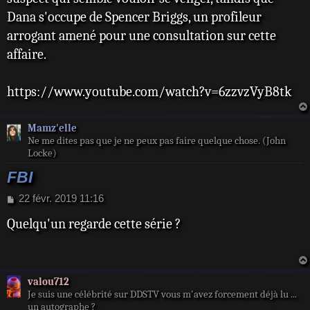
Dana s'occupe de Spencer Briggs, un profileur
arrogant amené pour une consultation sur cette
affaire.
https://www.youtube.com/watch?v=6zzvzVyB8tk
Mamz'elle
Ne me dites pas que je ne peux pas faire quelque chose. (John
Locke)
FBI
M
22 févr. 2019 11:16
e
Quelqu'un regarde cette série ?
s
s
a
g
e
valou712
Je suis une célébrité sur DDSTV vous m'avez forcement déjà lu ...
un autographe ?