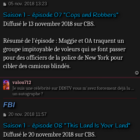
M
05 nov. 2018 13:23
e
Saison 1 - épisode 07 "Cops and Robbers"
s
s
Diffusé le 13 novembre 2018 sur CBS.
a
g
e
Résumé de l'épisode : Maggie et OA traquent un
groupe impitoyable de voleurs qui se font passer
pour des officiers de la police de New York pour
cibler des camions blindés.
valou712
Je suis une célébrité sur DDSTV vous m'avez forcement déjà lu ...
un autographe ?
FBI
M
20 nov. 2018 11:57
e
Saison 1 - épisode 08 "This Land Is Your Land"
s
s
Diffusé le 20 novembre 2018 sur CBS.
a