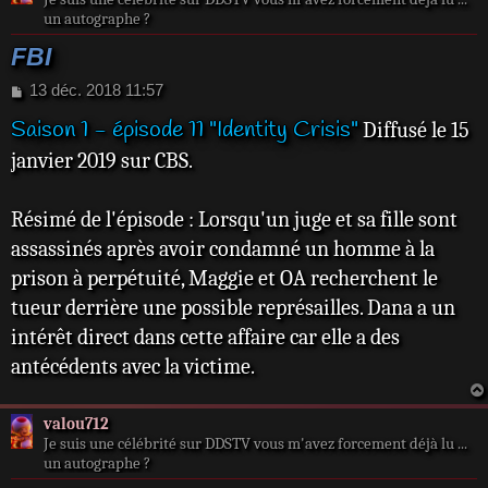
un autographe ?
FBI
M
13 déc. 2018 11:57
e
Saison 1 - épisode 11 "Identity Crisis"
Diffusé le 15
s
s
janvier 2019 sur CBS.
a
g
e
Résimé de l'épisode : Lorsqu'un juge et sa fille sont
assassinés après avoir condamné un homme à la
prison à perpétuité, Maggie et OA recherchent le
tueur derrière une possible représailles. Dana a un
intérêt direct dans cette affaire car elle a des
antécédents avec la victime.
valou712
Je suis une célébrité sur DDSTV vous m'avez forcement déjà lu ...
un autographe ?