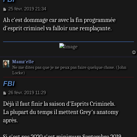
M
25 févr. 2019 21:34
e
Ah c'est dommage car avec la fin programmée
s
s
d'esprit criminel va falloir une remplaçante.
a
g
e
Mamz'elle
Ne me dites pas que je ne peux pas faire quelque chose. (John
Locke)
FBI
M
26 févr. 2019 11:29
e
Déjà il faut finir la saison d'Esprits Criminels.
s
s
La plupart du temps il mettent Grey's anatomy
a
après.
g
e
Si c'est pas 2020 c'est minimum Septembre 2019.