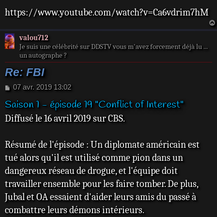
https://www.youtube.com/watch?v=Ca6vdrim7hM
valou712
Je suis une célébrité sur DDSTV vous m'avez forcement déjà lu ...
un autographe ?
Re: FBI
M
07 avr. 2019 13:02
e
Saison 1 - épisode 19 "Conflict of Interest"
s
s
Diffusé le 16 avril 2019 sur CBS.
a
g
e
Résumé de l'épisode : Un diplomate américain est
tué alors qu'il est utilisé comme pion dans un
dangereux réseau de drogue, et l'équipe doit
travailler ensemble pour les faire tomber. De plus,
Jubal et OA essaient d'aider leurs amis du passé à
combattre leurs démons intérieurs.