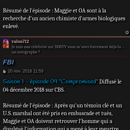
g
e
Résumé de l'épisode : Maggie et OA sont à la
recherche d'un ancien chimiste d'armes biologiques
enlevé.
valou712
Je suis une célébrité sur DDSTV vous m'avez forcement déjà lu ...
un autographe ?
FBI
M
20 nov. 2018 11:59
e
Saison 1 - épisode 09 "Compromised"
Diffusé le
s
s
04 décembre 2018 sur CBS.
a
g
e
Résumé de l'épisode : Après qu'un témoin clé et un
U.S. marshal ont été pris en embuscade et tués,
Maggie et OA doivent retrouver l'homme qui a
divulgué l'information qui a mené à leur meurtre.