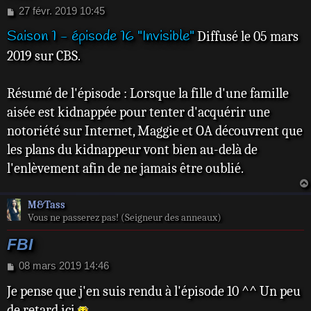
M
27 févr. 2019 10:45
e
Saison 1 - épisode 16 "Invisible"
Diffusé le 05 mars
s
s
2019 sur CBS.
a
g
e
Résumé de l'épisode : Lorsque la fille d'une famille
aisée est kidnappée pour tenter d'acquérir une
notoriété sur Internet, Maggie et OA découvrent que
les plans du kidnappeur vont bien au-delà de
l'enlèvement afin de ne jamais être oublié.
M&Tass
Vous ne passerez pas! (Seigneur des anneaux)
FBI
M
08 mars 2019 14:46
e
Je pense que j'en suis rendu à l'épisode 10 ^^ Un peu
s
s
de retard ici