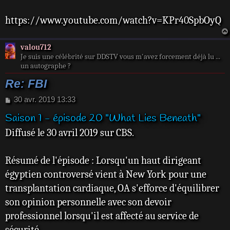
https://www.youtube.com/watch?v=KPr40SpbOyQ
valou712
Je suis une célébrité sur DDSTV vous m'avez forcement déjà lu ...
un autographe ?
Re: FBI
M
30 avr. 2019 13:33
e
Saison 1 - épisode 20 "What Lies Beneath"
s
s
Diffusé le 30 avril 2019 sur CBS.
a
g
e
Résumé de l'épisode : Lorsqu'un haut dirigeant
égyptien controversé vient à New York pour une
transplantation cardiaque, OA s'efforce d'équilibrer
son opinion personnelle avec son devoir
professionnel lorsqu'il est affecté au service de
sécurité.