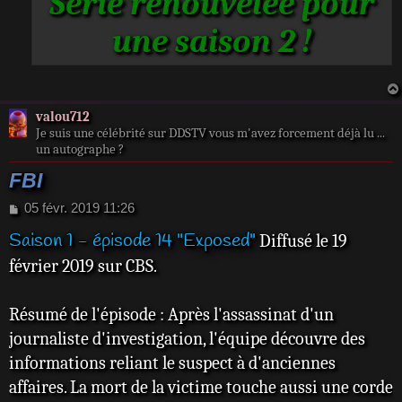
Série renouvelée pour
e
une saison 2 !
valou712
Je suis une célébrité sur DDSTV vous m'avez forcement déjà lu ...
un autographe ?
FBI
M
05 févr. 2019 11:26
e
Saison 1 - épisode 14 "Exposed"
Diffusé le 19
s
s
février 2019 sur CBS.
a
g
e
Résumé de l'épisode : Après l'assassinat d'un
journaliste d'investigation, l'équipe découvre des
informations reliant le suspect à d'anciennes
affaires. La mort de la victime touche aussi une corde