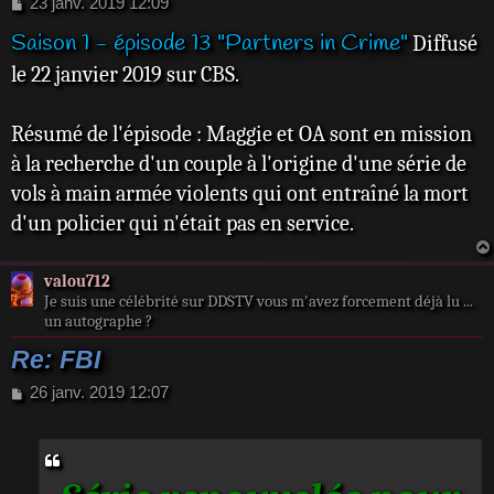
M
23 janv. 2019 12:09
e
Saison 1 - épisode 13 "Partners in Crime"
Diffusé
s
s
le 22 janvier 2019 sur CBS.
a
g
e
Résumé de l'épisode : Maggie et OA sont en mission
à la recherche d'un couple à l'origine d'une série de
vols à main armée violents qui ont entraîné la mort
d'un policier qui n'était pas en service.
valou712
Je suis une célébrité sur DDSTV vous m'avez forcement déjà lu ...
un autographe ?
Re: FBI
M
26 janv. 2019 12:07
e
s
s
a
g