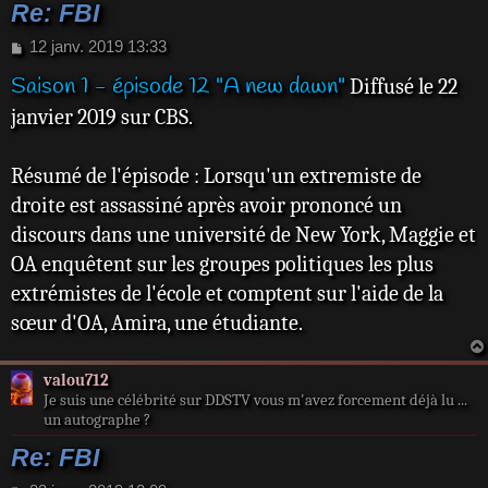
Re: FBI
M
12 janv. 2019 13:33
e
Saison 1 - épisode 12 "A new dawn"
Diffusé le 22
s
s
janvier 2019 sur CBS.
a
g
e
Résumé de l'épisode : Lorsqu'un extremiste de
droite est assassiné après avoir prononcé un
discours dans une université de New York, Maggie et
OA enquêtent sur les groupes politiques les plus
extrémistes de l'école et comptent sur l'aide de la
sœur d'OA, Amira, une étudiante.
valou712
Je suis une célébrité sur DDSTV vous m'avez forcement déjà lu ...
un autographe ?
Re: FBI