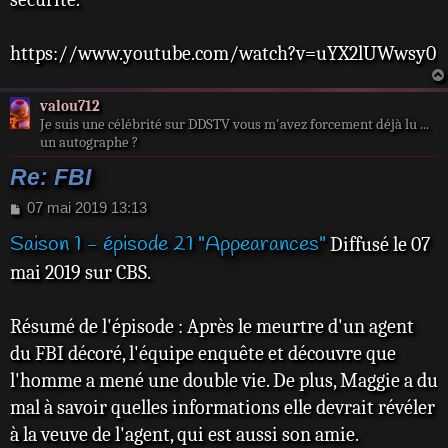
https://www.youtube.com/watch?v=uYX2lUWwsy0
valou712
Je suis une célébrité sur DDSTV vous m'avez forcement déjà lu ...
un autographe ?
Re: FBI
M
07 mai 2019 13:13
e
Saison 1 - épisode 21 "Appearances"
Diffusé le 07
s
s
mai 2019 sur CBS.
a
g
e
Résumé de l'épisode : Après le meurtre d'un agent
du FBI décoré, l'équipe enquête et découvre que
l'homme a mené une double vie. De plus, Maggie a du
mal à savoir quelles informations elle devrait révéler
à la veuve de l'agent, qui est aussi son amie.