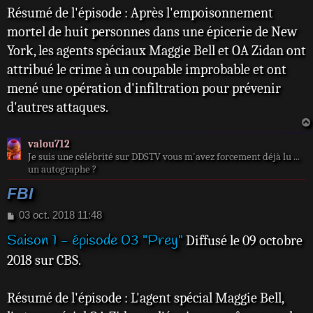
e
Résumé de l'épisode : Après l'empoisonnement
mortel de huit personnes dans une épicerie de New
York, les agents spéciaux Maggie Bell et OA Zidan ont
attribué le crime à un coupable improbable et ont
mené une opération d'infiltration pour prévenir
d'autres attaques.
valou712
Je suis une célébrité sur DDSTV vous m'avez forcement déjà lu ...
un autographe ?
FBI
M
03 oct. 2018 11:48
e
Saison 1 - épisode 03 "Prey"
Diffusé le 09 octobre
s
s
2018 sur CBS.
a
g
e
Résumé de l'épisode : L'agent spécial Maggie Bell,