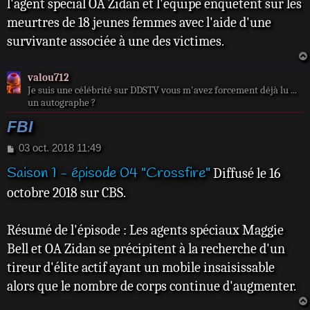
l'agent spécial OA Zidan et l'équipe enquêtent sur les
meurtres de 18 jeunes femmes avec l'aide d'une
survivante associée à une des victimes.
valou712
Je suis une célébrité sur DDSTV vous m'avez forcement déjà lu ...
un autographe ?
FBI
M
03 oct. 2018 11:49
e
Saison 1 - épisode 04 "Crossfire"
Diffusé le 16
s
s
octobre 2018 sur CBS.
a
g
e
Résumé de l'épisode : Les agents spéciaux Maggie
Bell et OA Zidan se précipitent à la recherche d'un
tireur d'élite actif ayant un mobile insaisissable
alors que le nombre de corps continue d'augmenter.