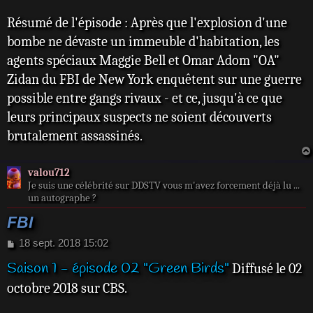
g
e
Résumé de l'épisode : Après que l'explosion d'une
bombe ne dévaste un immeuble d'habitation, les
agents spéciaux Maggie Bell et Omar Adom "OA"
Zidan du FBI de New York enquêtent sur une guerre
possible entre gangs rivaux - et ce, jusqu'à ce que
leurs principaux suspects ne soient découverts
brutalement assassinés.
valou712
Je suis une célébrité sur DDSTV vous m'avez forcement déjà lu ...
un autographe ?
FBI
M
18 sept. 2018 15:02
e
Saison 1 - épisode 02 "Green Birds"
Diffusé le 02
s
s
octobre 2018 sur CBS.
a
g