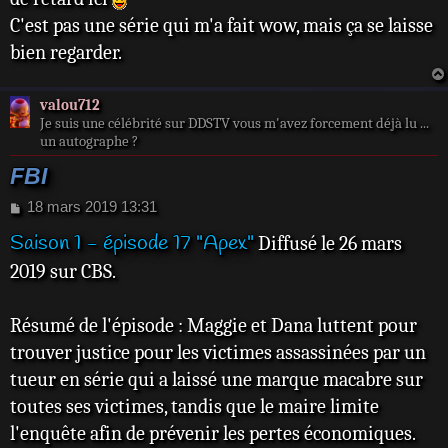
a
C'est pas une série qui m'a fait wow, mais ça se laisse
g
e
bien regarder.
valou712
Je suis une célébrité sur DDSTV vous m'avez forcement déjà lu ...
un autographe ?
FBI
M
18 mars 2019 13:31
e
Saison 1 - épisode 17 "Apex"
Diffusé le 26 mars
s
s
2019 sur CBS.
a
g
e
Résumé de l'épisode : Maggie et Dana luttent pour
trouver justice pour les victimes assassinées par un
tueur en série qui a laissé une marque macabre sur
toutes ses victimes, tandis que le maire limite
l'enquête afin de prévenir les pertes économiques.