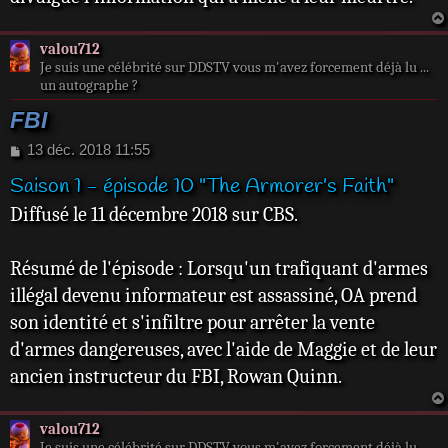
valou712
Je suis une célébrité sur DDSTV vous m'avez forcement déjà lu ...
un autographe ?
FBI
M
13 déc. 2018 11:55
e
Saison 1 - épisode 10 "The Armorer’s Faith"
s
s
Diffusé le 11 décembre 2018 sur CBS.
a
g
e
Résumé de l'épisode : Lorsqu'un trafiquant d'armes
illégal devenu informateur est assassiné, OA prend
son identité et s'infiltre pour arrêter la vente
d'armes dangereuses, avec l'aide de Maggie et de leur
ancien instructeur du FBI, Rowan Quinn.
valou712
Je suis une célébrité sur DDSTV vous m'avez forcement déjà lu ...