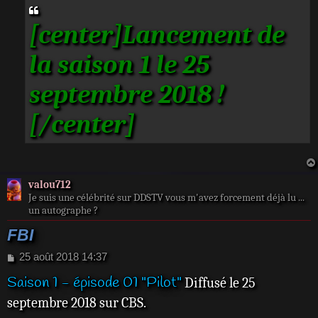
s
a
[center]Lancement de
g
e
la saison 1 le 25
septembre 2018 !
[/center]
valou712
Je suis une célébrité sur DDSTV vous m'avez forcement déjà lu ...
un autographe ?
FBI
M
25 août 2018 14:37
e
Saison 1 - épisode 01 "Pilot"
Diffusé le 25
s
s
septembre 2018 sur CBS.
a