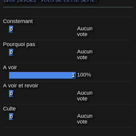
Que pensez-vous de cette série?
Consternant
Aucun
0
vote
Pourquoi pas
Aucun
0
vote
A voir
100%
1
A voir et revoir
Aucun
0
vote
Culte
Aucun
0
vote