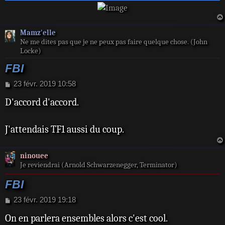
Mamz'elle
Ne me dites pas que je ne peux pas faire quelque chose. (John
Locke)
FBI
M
23 févr. 2019 10:58
e
D'accord d'accord.
s
s
a
J'attendais TF1 aussi du coup.
g
e
ninouee
Je reviendrai (Arnold Schwarzenegger, Terminator)
FBI
M
23 févr. 2019 19:18
e
On en parlera ensembles alors c'est cool.
s