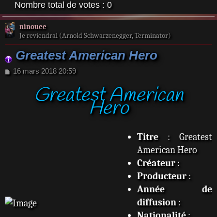
Nombre total de votes :
0
ninouee
Je reviendrai (Arnold Schwarzenegger, Terminator)
Greatest American Hero
M
16 mars 2018 20:59
e
Greatest American
s
s
Hero
a
g
e
Titre
: Greatest
American Hero
Créateur
:
Producteur
:
Année de
diffusion
:
Nationalité
: