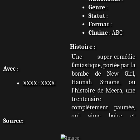
Genre
:
Statut
:
Format
:
Chaîne
: ABC
Histoire :
Une super-comédie
fantastique, portée par la
Avec :
bombe de New Girl,
Hannah Simone, ou
XXXX : XXXX
l'histoire de Meera, une
trentenaire
complètement paumée,
qui aime boire et
Source:
chanter dans les
karaoké, et qui se