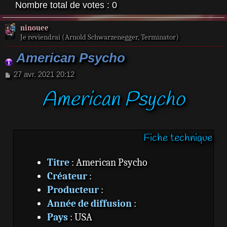
Nombre total de votes :
0
ninouee
Je reviendrai (Arnold Schwarzenegger, Terminator)
American Psycho
M
27 avr. 2021 20:12
e
American Psycho
s
s
a
g
e
Fiche technique
Titre
: American Psycho
Créateur
:
Producteur
:
Année de diffusion
:
Pays
: USA