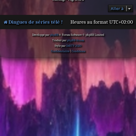
Aller à
Dingues de séries télé !
Heures au format
UTC+02:00
Développé par
phpBB
® Forum Software © phpBB Limited
Traduit par
phpBB-fr.com
Style par
DdSTV 2020
Confidentialité
|
Conditions