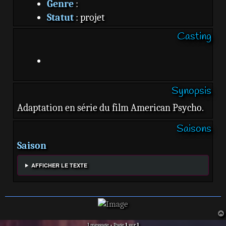
Genre
:
Statut
: projet
Format
:
Casting
Chaîne
:
Source
:
Synopsis
Adaptation en série du film American Psycho.
Saisons
Saison
AFFICHER LE TEXTE
1 message • Page
1
sur
1