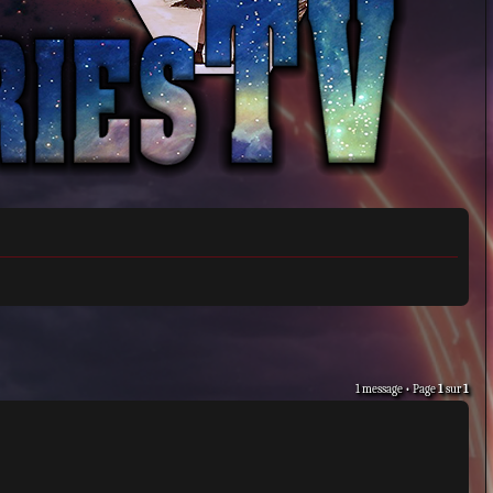
1 message • Page
1
sur
1