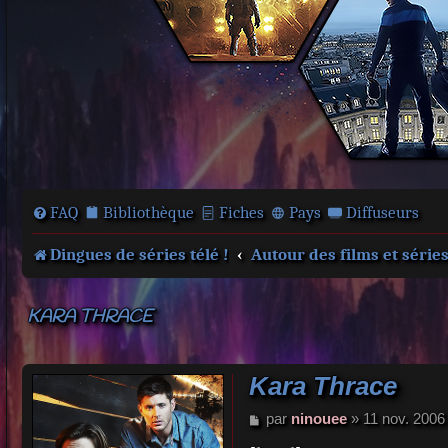
FAQ
Bibliothèque
Fiches
Pays
Diffuseurs
Dingues de séries télé !
Autour des films et série
KARA THRACE
Kara Thrace
M
par
ninouee
»
11 nov. 2006
e