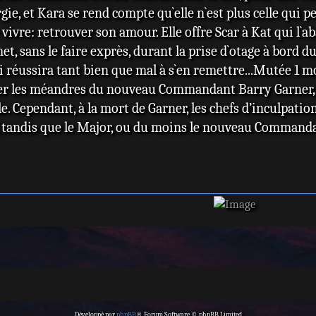
ie, et Kara se rend compte qu`elle n`est plus celle qui pe
vivre: retrouver son amour. Elle offre Scar à Kat qui l
t, sans le faire exprès, durant la prise d`otage à bord 
ui réussira tant bien que mal à s`en remettre...Mutée 1 mo
irer les méandres du nouveau Commandant Barry Garner,
. Cependant, à la mort de Garner, les chefs d’inculpation 
 (tandis que le Major, ou du moins le nouveau Comma
Développé par
phpBB
® Forum Software © phpBB Limited