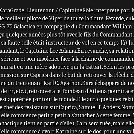
araGrade: Lieutenant / CapitaineRôle interprété par: 
 le meilleur pilote de Viper de toute la flotte. Fêtarde, 
u BSG-75 Galactica en compagnie du Commandant William 
nça quelques années plus tôt avec le fils du Commandan
de sa faute (elle était instructeur de vol en ce temps-là).J
andant, le Capitaine Lee Adama.En revanche, sa relation a
sérieux et son insolence face à la chaîne de commandem
ra aurait eu une mère adoptive qui la battait. Selon les p
 mission sur Caprica dans le but de retrouver la Flèche d
 du Lieutenant Karl C. Agathon.Kara échappera de nombr
e de tir, etc.), retrouvera le Tombeau d`Athena pour trace
le est appréciée par tout le monde.Elle aura quelques rel
le chef des résistants sur Caprica, Samuel T. Anders.No
, elle commence petit à petit à s`attacher à cette femm
a tactique tient en partie d`elle), Cain sera tuée, mais e
u`elle commence à avoir Katraine sur le dos, pour une vu