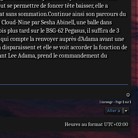
ut se permettre de foncer tête baisser, elle a
`abat sans sommation.Continue ainsi son parcours du
du Cloud-Nine par Sesha Abinell, une balle dans
is plus tard sur le BSG-62 Pegasus, il suffira de 3
 qui compte la renvoyer auprès d’Adama avant une
disparaissent et elle se voit accorder la fonction de
ndant Lee Adama, prend le commandement du
H
a
1 message • Page
1
sur
1
u
t
Aller à
Heures au format
UTC+02:00