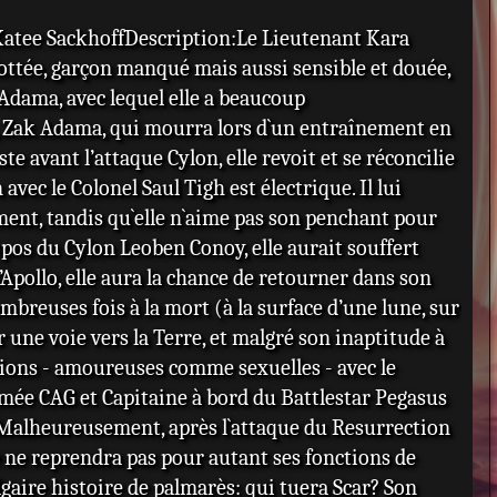
Katee SackhoffDescription:Le Lieutenant Kara
culottée, garçon manqué mais aussi sensible et douée,
Adama, avec lequel elle a beaucoup
t, Zak Adama, qui mourra lors d`un entraînement en
uste avant l’attaque Cylon, elle revoit et se réconcilie
vec le Colonel Saul Tigh est électrique. Il lui
ent, tandis qu`elle n`aime pas son penchant pour
ropos du Cylon Leoben Conoy, elle aurait souffert
’Apollo, elle aura la chance de retourner dans son
euses fois à la mort (à la surface d’une lune, sur
r une voie vers la Terre, et malgré son inaptitude à
ations - amoureuses comme sexuelles - avec le
mmée CAG et Capitaine à bord du Battlestar Pegasus
e. Malheureusement, après l`attaque du Resurrection
lle ne reprendra pas pour autant ses fonctions de
lgaire histoire de palmarès: qui tuera Scar? Son