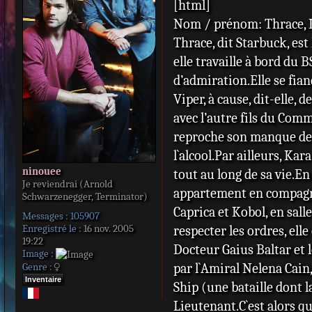
[html]
s
s
Nom / prénom: Thrace, K
a
Thrace, dit Starbuck, est
g
e
elle travaille à bord d
d’admiration.Elle se fia
Viper, à cause, dit-elle, 
avec l’autre fils du Comm
reproche son manque de 
l`alcool.Par ailleurs, Ka
ninouee
tout au long de sa vie.En
Je reviendrai (Arnold
appartement en compagnie
Schwarzenegger, Terminator)
Caprica et Kobol, en sall
Messages :
105907
Enregistré le :
16 nov. 2005
respecter les ordres, el
19:22
Docteur Gaius Baltar et 
Image :
par l`Amiral Nelena Cain
Genre :
Inventaire
Ship (une bataille dont l
Lieutenant.C`est alors q