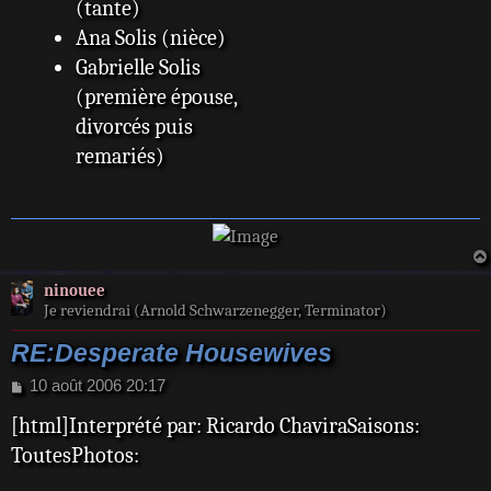
(tante)
Ana Solis (nièce)
Gabrielle Solis
(première épouse,
divorcés puis
remariés)
ninouee
Je reviendrai (Arnold Schwarzenegger, Terminator)
RE:Desperate Housewives
M
10 août 2006 20:17
e
[html]Interprété par: Ricardo ChaviraSaisons:
s
s
ToutesPhotos:
a
g