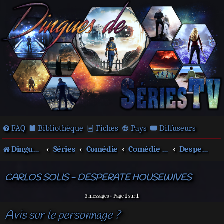
FAQ
Bibliothèque
Fiches
Pays
Diffuseurs
Dingues de séries télé !
Séries
Comédie
Comédie dramatique
Desperate Housewives
CARLOS SOLIS - DESPERATE HOUSEWIVES
3 messages • Page
1
sur
1
Avis sur le personnage ?