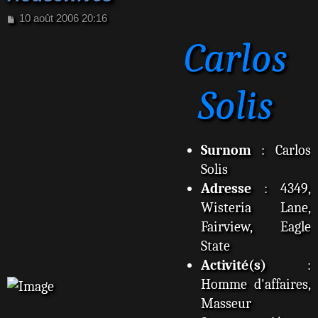
M
10 août 2006 20:16
e
Carlos
s
s
a
g
Solis
e
Surnom
: Carlos
Solis
Adresse
: 4349,
Wisteria Lane,
Fairview, Eagle
State
Activité(s)
:
Homme d'affaires,
Masseur