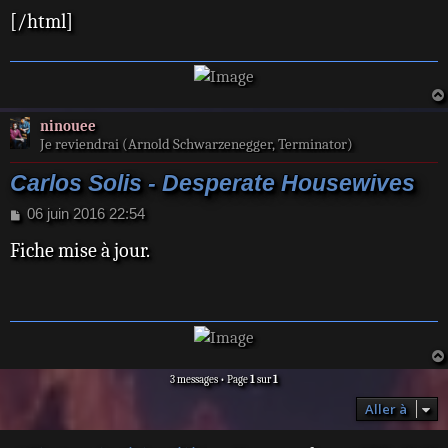
e
[/html]
ninouee
Je reviendrai (Arnold Schwarzenegger, Terminator)
Carlos Solis - Desperate Housewives
M
06 juin 2016 22:54
e
Fiche mise à jour.
s
s
a
g
e
3 messages • Page
1
sur
1
Aller à