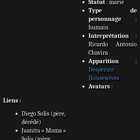
Statut
: marié
Type de
personnage
:
humain
Interprétation
:
Ricardo Antonio
Chavira
Apparition
:
Desperate
Housewives
Avatars
:
Liens :
Diego Solis (père,
décédé)
Juanita « Mama »
Solis (mère,