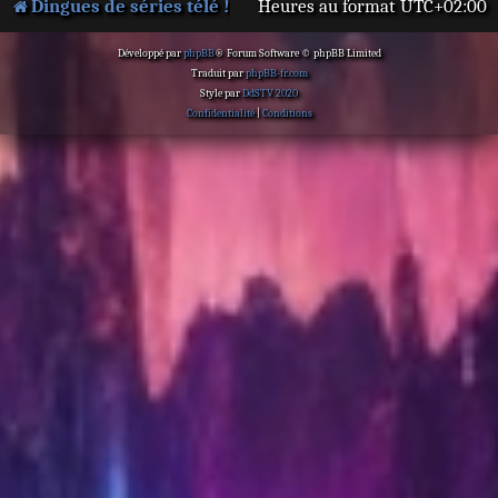
Dingues de séries télé !
Heures au format
UTC+02:00
Développé par
phpBB
® Forum Software © phpBB Limited
Traduit par
phpBB-fr.com
Style par
DdSTV 2020
Confidentialité
|
Conditions