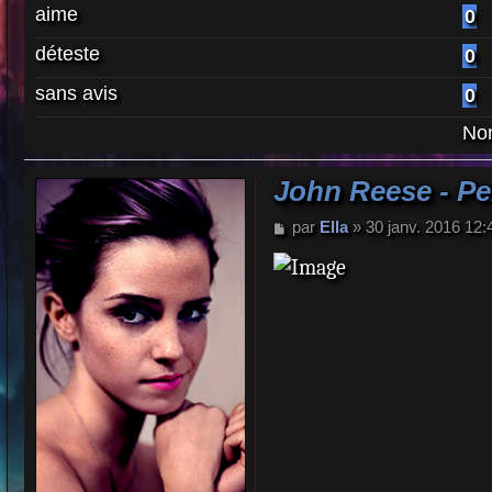
aime
0
déteste
0
sans avis
0
Nom
John Reese - Pe
M
par
Ella
»
30 janv. 2016 12:
e
s
s
a
g
e