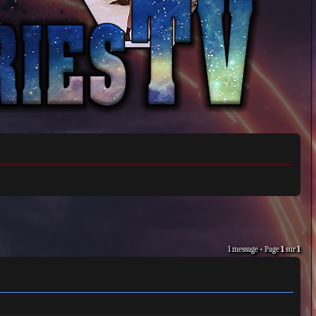
1 message • Page
1
sur
1