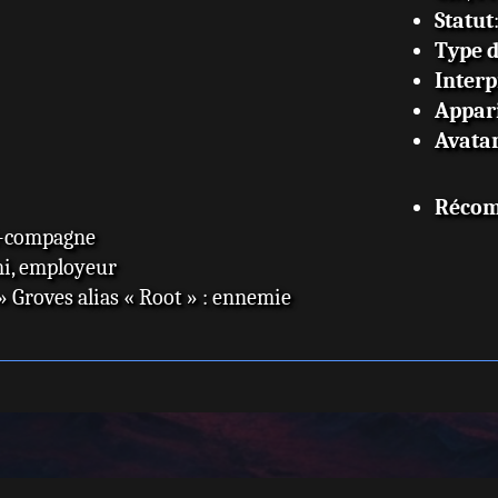
Statut
Type 
Interp
Appar
Avata
Récom
ex-compagne
mi, employeur
 Groves alias « Root » : ennemie