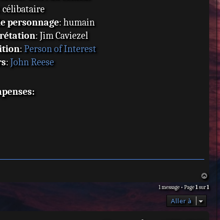
: célibataire
de personnage
: humain
rétation
: Jim Caviezel
ition
:
Person of Interest
rs
:
John Reese
penses:
H
a
1 message • Page
1
sur
1
u
t
Aller à