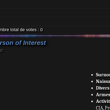
bre total de votes :
0
rson of Interest
47
Surn
Naiss
Divers
Arme
Activi
CIA, P