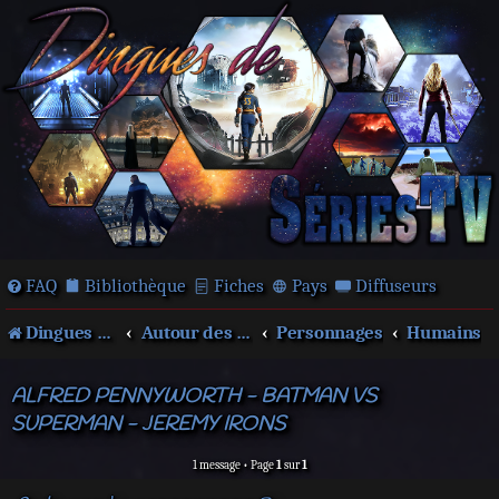
FAQ
Bibliothèque
Fiches
Pays
Diffuseurs
Dingues de séries télé !
Autour des films et séries
Personnages
Humains
ALFRED PENNYWORTH - BATMAN VS
SUPERMAN - JEREMY IRONS
1 message • Page
1
sur
1