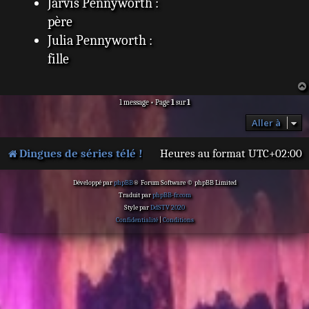
Jarvis Pennyworth :
père
Julia Pennyworth :
fille
1 message • Page
1
sur
1
Aller à
Dingues de séries télé !
Heures au format
UTC+02:00
Développé par
phpBB
® Forum Software © phpBB Limited
Traduit par
phpBB-fr.com
Style par
DdSTV 2020
Confidentialité
|
Conditions