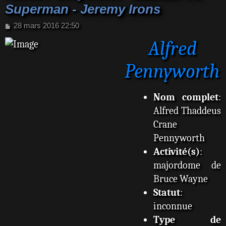
Superman - Jeremy Irons
M
28 mars 2016 22:50
e
Alfred
s
s
a
Pennyworth
g
e
Nom complet
:
Alfred Thaddeus
Crane
Pennyworth
Activité(s)
:
majordome de
Bruce Wayne
Statut
:
inconnue
Type de