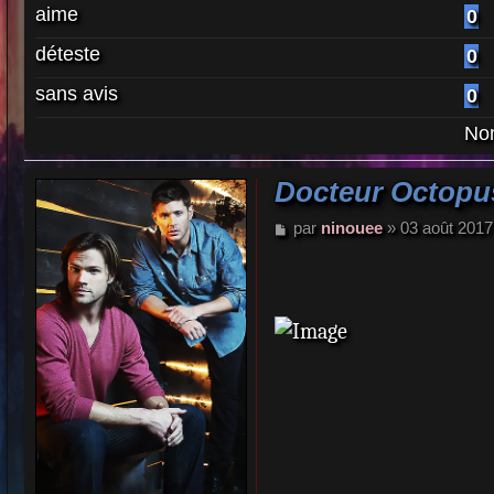
aime
0
déteste
0
sans avis
0
Nom
Docteur Octopus
M
par
ninouee
»
03 août 2017
e
s
s
a
g
e