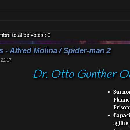
bre total de votes :
0
 - Alfred Molina / Spider-man 2
 22:17
Dr. Otto Gunther Oc
Surn
Planne
Prison
Capaci
agilité