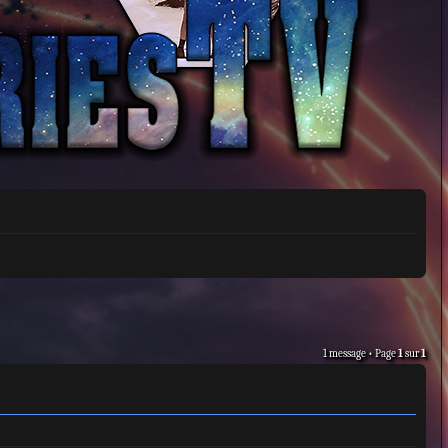
1 message • Page
1
sur
1