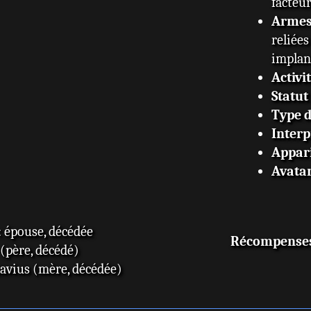
facteur
Arme
reliée
implan
Activi
Statut
Type 
Interp
Appar
Avata
: épouse, décédée
Récompense
(père, décédé)
avius (mère, décédée)