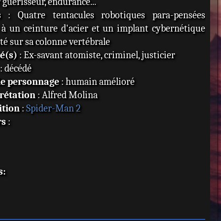
 guérisseur, endurance...
s
: Quatre tentacules robotiques para-pensées
s à un ceinture d'acier et un implant cybernétique
té sur sa colonne vertébrale
té(s)
: Ex-savant atomiste, criminel, justicier
: décédé
de personnage
: humain amélioré
rétation
: Alfred Molina
ition
:
Spider-Man 2
rs
:
s: