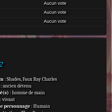
Aucun vote
Aucun vote
Aucun vote
z
om
: Shades, Faux Ray Charles
: ancien détenu
té(s)
: homme de main
: vivant
de personnage
: Humain