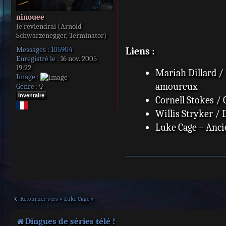
ninouee
Je reviendrai (Arnold
Schwarzenegger, Terminator)
Messages :
105904
Liens :
Enregistré le :
16 nov. 2005
19:22
Mariah Dillard / 
Image :
amoureux
Genre :
Inventaire
Cornell Stokes /
Willis Stryker /
Luke Cage – Anci
Retourner vers « Luke Cage »
Dingues de séries télé !