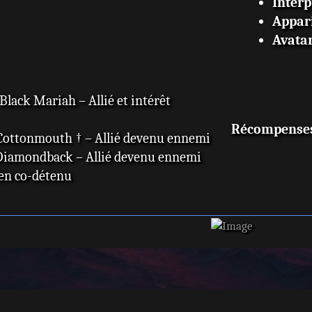
Interp
Appar
Avata
Black Mariah – Allié et intérêt
Récompense
 Cottonmouth † – Allié devenu ennemi
 Diamondback – Allié devenu ennemi
en co-détenu