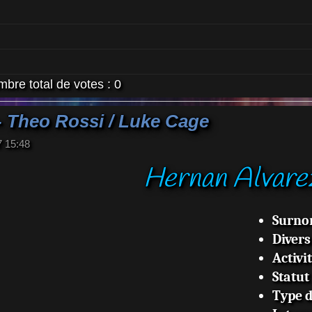
bre total de votes :
0
- Theo Rossi / Luke Cage
7 15:48
Hernan Alvare
Surn
Divers
Activi
Statut
Type 