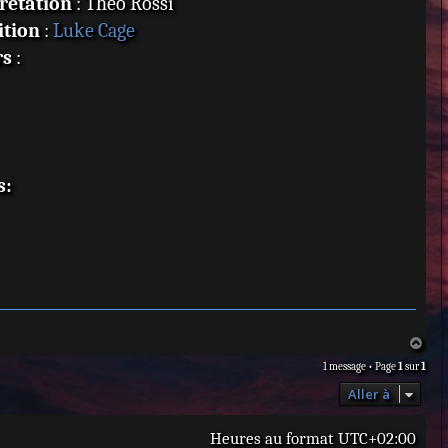
rétation
: Theo Rossi
ition
:
Luke Cage
rs
:
s:
H
a
1 message • Page
1
sur
1
u
t
Aller à
Heures au format
UTC+02:00