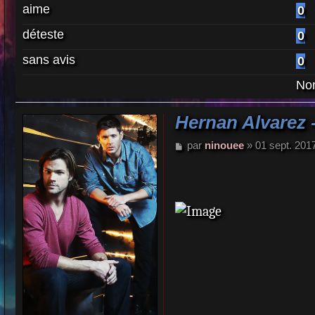
aime
0
déteste
0
sans avis
0
Nom
Hernan Alvarez 
M
par
ninouee
»
01 sept. 201
e
s
s
a
g
e