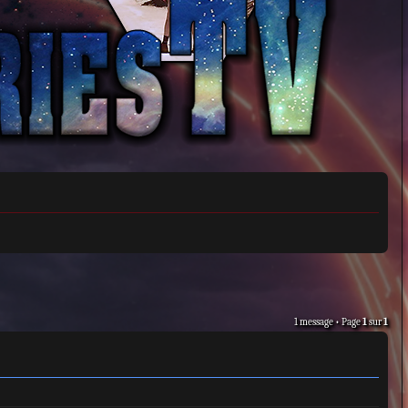
1 message • Page
1
sur
1