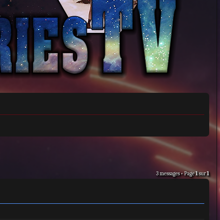
3 messages • Page
1
sur
1