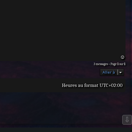
H
a
3 messages • Page
1
sur
1
u
t
Aller à
Heures au format
UTC+02:00
⇩