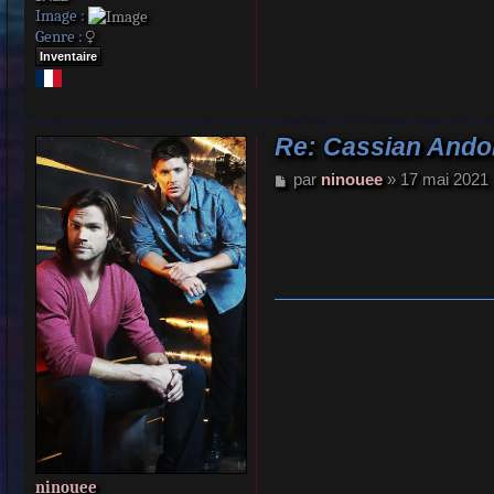
Image :
Genre :
Inventaire
Re: Cassian Ando
M
par
ninouee
»
17 mai 2021 
e
s
s
a
g
e
ninouee