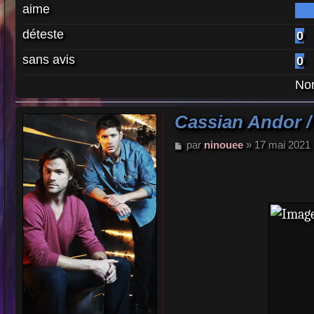
aime
déteste
0
sans avis
0
Nom
Cassian Andor /
M
par
ninouee
»
17 mai 2021 
e
s
s
a
g
e