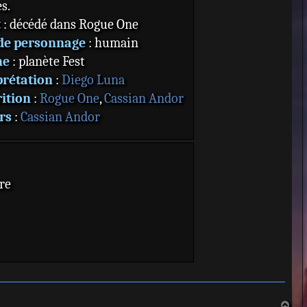
es.
t
: décédé dans Rogue One
de personnage
: humain
ne
: planète Fest
prétation
:
Diego Luna
ition
:
Rogue One
,
Cassian Andor
rs
:
Cassian Andor
re
H