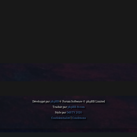
Développé par
phpBB
® Forum Software © phpBB Limited
Traduit par
phpBB-fr.com
Style par
DdSTV 2020
Confidentialité
|
Conditions