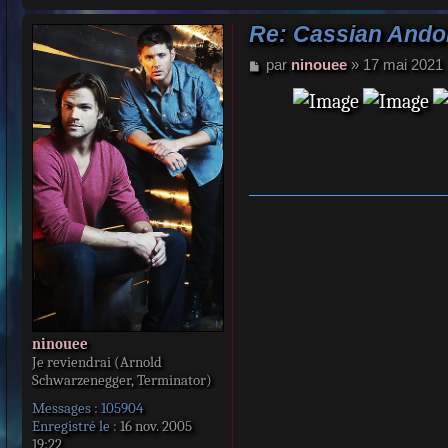
Re: Cassian Ando
M
par
ninouee
»
17 mai 2021 
e
s
s
a
g
e
ninouee
Je reviendrai (Arnold
Schwarzenegger, Terminator)
Messages :
105904
Enregistré le :
16 nov. 2005
19:22