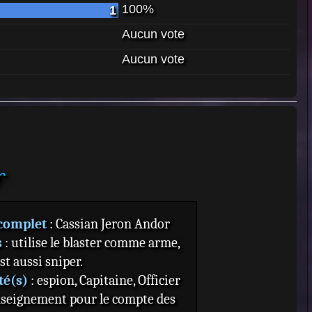
100%
1
Aucun vote
Aucun vote
r
complet
: Cassian Jeron Andor
s
: utilise le blaster comme arme,
st aussi sniper.
té(s)
: espion, Capitaine, Officier
nseignement pour le compte des