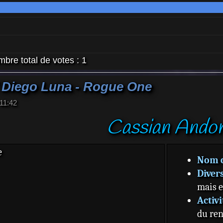
bre total de votes :
1
 Diego Luna - Rogue One
11:42
Cassian Ando
Nom 
Diver
mais e
Activi
du re