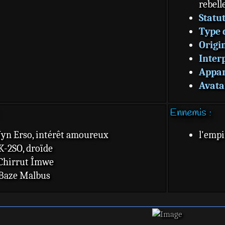
rebell
Statu
Type 
Origi
Inter
Appar
Avata
Ennemis :
Jyn Erso, intérêt amoureux
l'empi
K-2SO, droïde
Chirrut Îmwe
Baze Malbus