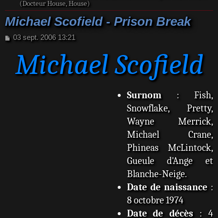
(Docteur House, House)
Michael Scofield - Prison Break
M
03 sept. 2006 13:21
e
Michael Scofield
s
s
a
g
e
Surnom
: Fish,
Snowflake, Pretty,
Wayne Merrick,
Michael Crane,
Phineas McLintock,
Gueule d'Ange et
Blanche-Neige.
Date de naissance
:
8 octobre 1974
Date de décès
: 4