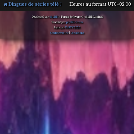
Dingues de séries télé !
Heures au format
UTC+02:00
Développé par
phpBB
® Forum Software © phpBB Limited
Traduit par
phpBB-fr.com
Style par
DdSTV 2020
Confidentialité
|
Conditions