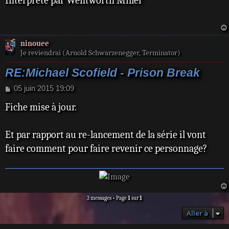
Interprêté par Wentworth Miller
s
a
g
e
ninouee
Je reviendrai (Arnold Schwarzenegger, Terminator)
RE:Michael Scofield - Prison Break
M
05 juin 2015 19:09
e
Fiche mise à jour.
s
s
a
Et par rapport au re-lancement de la série il vont
g
e
faire comment pour faire revenir ce personnage?
3 messages • Page
1
sur
1
Aller à