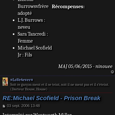
Burrowsvfrère
Récompenses:
adopté
L.J. Burrows :
neveu
Sara Tancredi :
Femme
Michael Scofield
Jr : Fils
MAJ 05/06/2015 - ninouee
¤LoVe4ever¤
Soit ce garçon ment et il se teint, soit il ne ment pas et il s’éteint.
(Docteur House, House)
RE:Michael Scofield - Prison Break
M
03 sept. 2006 13:48
e
s