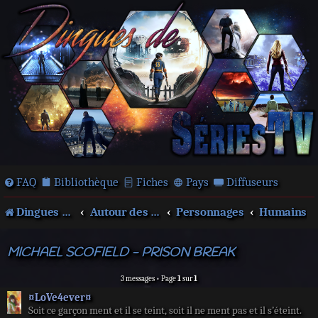
FAQ
Bibliothèque
Fiches
Pays
Diffuseurs
Dingues de séries télé !
Autour des films et séries
Personnages
Humains
MICHAEL SCOFIELD - PRISON BREAK
3 messages • Page
1
sur
1
¤LoVe4ever¤
Soit ce garçon ment et il se teint, soit il ne ment pas et il s’éteint.