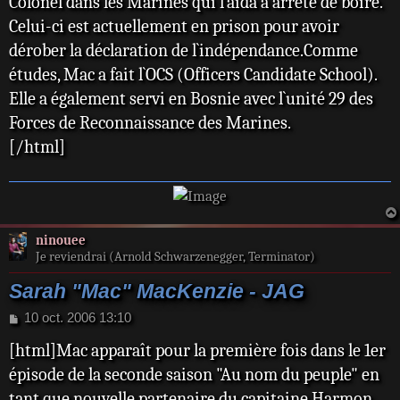
Colonel dans les Marines qui l`aida à arrêté de boire.
Celui-ci est actuellement en prison pour avoir
dérober la déclaration de l`indépendance.Comme
études, Mac a fait l`OCS (Officers Candidate School).
Elle a également servi en Bosnie avec l`unité 29 des
Forces de Reconnaissance des Marines.
[/html]
ninouee
Je reviendrai (Arnold Schwarzenegger, Terminator)
Sarah "Mac" MacKenzie - JAG
M
10 oct. 2006 13:10
e
[html]Mac apparaît pour la première fois dans le 1er
s
s
épisode de la seconde saison "Au nom du peuple" en
a
tant que nouvelle partenaire du capitaine Harmon
g