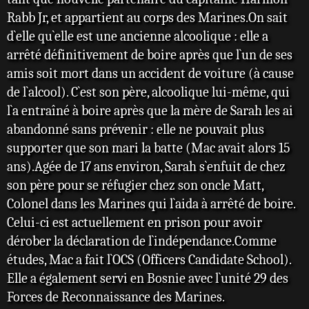
e
Rabb Jr, et appartient au corps des Marines.On sait
d`elle qu`elle est une ancienne alcoolique : elle a
arrêté définitivement de boire après que l`un de ses
amis soit mort dans un accident de voiture (à cause
de l`alcool). C`est son père, alcoolique lui-même, qui
l`a entraîné à boire après que la mère de Sarah les ai
abandonné sans prévenir : elle ne pouvait plus
supporter que son mari la batte (Mac avait alors 15
ans).Agée de 17 ans environ, Sarah s`enfuit de chez
son père pour se réfugier chez son oncle Matt,
Colonel dans les Marines qui l`aida à arrêté de boire.
Celui-ci est actuellement en prison pour avoir
dérober la déclaration de l`indépendance.Comme
études, Mac a fait l`OCS (Officers Candidate School).
Elle a également servi en Bosnie avec l`unité 29 des
Forces de Reconnaissance des Marines.