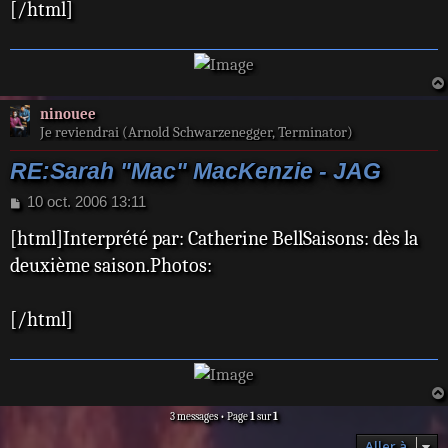
[/html]
ninouee
Je reviendrai (Arnold Schwarzenegger, Terminator)
RE:Sarah "Mac" MacKenzie - JAG
M
10 oct. 2006 13:11
e
[html]Interprété par: Catherine BellSaisons: dès la
s
s
deuxième saison.Photos:
a
g
e
[/html]
3 messages • Page
1
sur
1
Aller à