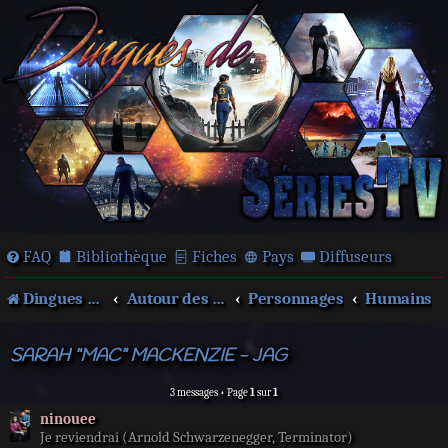
FAQ
Bibliothèque
Fiches
Pays
Diffuseurs
Dingues de séries télé !
Autour des films et séries
Personnages
Humains
SARAH "MAC" MACKENZIE - JAG
3 messages • Page
1
sur
1
ninouee
Je reviendrai (Arnold Schwarzenegger, Terminator)