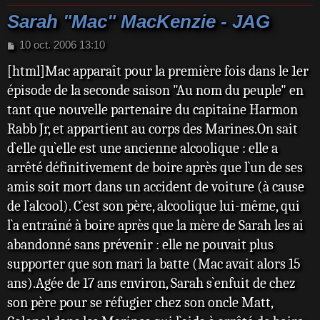
Sarah "Mac" MacKenzie - JAG
M
10 oct. 2006 13:10
e
[html]Mac apparaît pour la première fois dans le 1er
s
s
épisode de la seconde saison "Au nom du peuple" en
a
tant que nouvelle partenaire du capitaine Harmon
g
e
Rabb Jr, et appartient au corps des Marines.On sait
d`elle qu`elle est une ancienne alcoolique : elle a
arrêté définitivement de boire après que l`un de ses
amis soit mort dans un accident de voiture (à cause
de l`alcool). C`est son père, alcoolique lui-même, qui
l`a entraîné à boire après que la mère de Sarah les ai
abandonné sans prévenir : elle ne pouvait plus
supporter que son mari la batte (Mac avait alors 15
ans).Agée de 17 ans environ, Sarah s`enfuit de chez
son père pour se réfugier chez son oncle Matt,