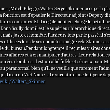
nner (Mitch Pileggi).Walter Sergeï Skinner occupe la pla
a fonction est d`épauler le Directeur adjoint (Deputy dir
ffaires courantes. Et il a également en charge le petit bu
Dana Scully dont il est le supérieur hiérarchique direct. 
nt mais juste et honnête. Plusieurs fois par le passé, il s`
utilisées lors de ses enquêtes, malgré cela Skinner a so
e du bureau.Pendant longtemps il reçut les visites dans 
aines affaires et à en manipuler d`autres. Leur relation 
ourées d`ombres, il est un allié fidèle et sérieux pour Mu
t au paranormal, bien qu`il ne veuille que rarement l`ad
u`il a eu au Viêt Nam : « Le surnaturel me fait peur dep
g/wiki/Walter\_Skinner