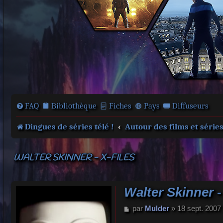
FAQ
Bibliothèque
Fiches
Pays
Diffuseurs
Dingues de séries télé !
Autour des films et série
WALTER SKINNER - X-FILES
Walter Skinner -
M
par
Mulder
»
18 sept. 2007
e