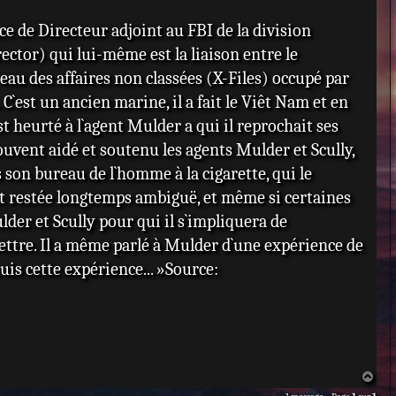
ce de Directeur adjoint au FBI de la division
ector) qui lui-même est la liaison entre le
reau des affaires non classées (X-Files) occupé par
C`est un ancien marine, il a fait le Viêt Nam et en
est heurté à l`agent Mulder a qui il reprochait ses
uvent aidé et soutenu les agents Mulder et Scully,
son bureau de l`homme à la cigarette, qui le
est restée longtemps ambiguë, et même si certaines
lder et Scully pour qui il s`impliquera de
mettre. Il a même parlé à Mulder d`une expérience de
uis cette expérience... »Source:
H
a