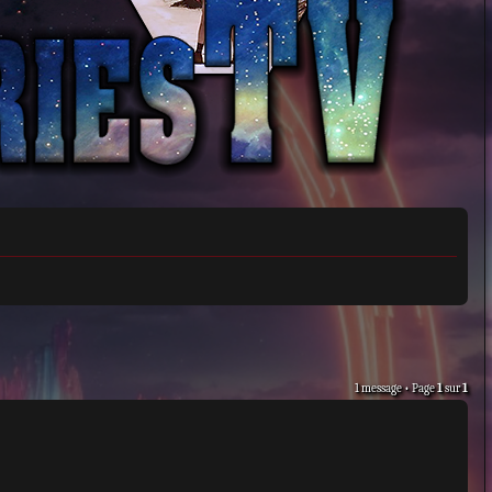
1 message • Page
1
sur
1