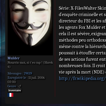
s
s
Série: X-FilesWalter Ski
a
d`enquête criminelle et s
g
e
directeur du FBI et les a
les agents Fox Mulder et 
cela il est sévère, exigea
méthodes peu orthodoxes 
même contre la hiérarchi
poussait à étouffer cert
Mulder
de ses actions furent ent
Nourris-moi, si t'es cap ! (Shrek
nombreuses fois. Il croi
4)
vie après la mort (NDE) q
Messages :
29019
Enregistré le :
11 juil. 2006
http://fr.wikipedia.or
02:00
Genre :
Inventaire