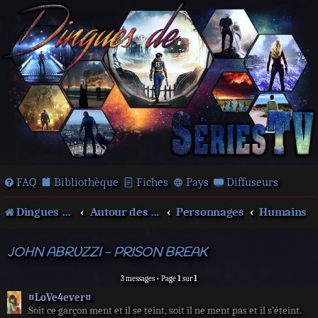
FAQ
Bibliothèque
Fiches
Pays
Diffuseurs
Dingues de séries télé !
Autour des films et séries
Personnages
Humains
JOHN ABRUZZI - PRISON BREAK
3 messages • Page
1
sur
1
¤LoVe4ever¤
Soit ce garçon ment et il se teint, soit il ne ment pas et il s’éteint.