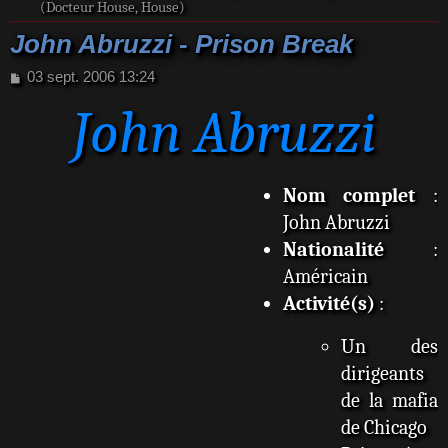
(Docteur House, House)
John Abruzzi - Prison Break
M
03 sept. 2006 13:24
e
John Abruzzi
s
s
a
g
e
Nom complet
:
John Abruzzi
Nationalité
:
Américain
Activité(s)
:
Un des
dirigeants
de la mafia
de Chicago