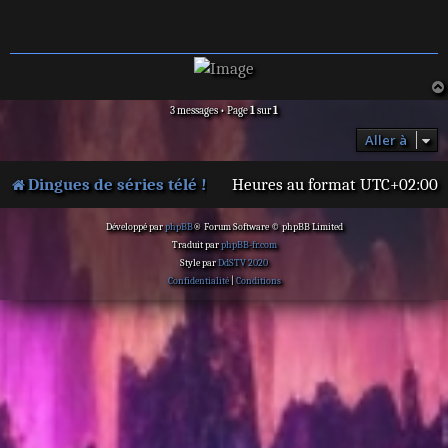
a
g
e
3 messages • Page
1
sur
1
Aller à
Dingues de séries télé !
Heures au format
UTC+02:00
Développé par
phpBB
® Forum Software © phpBB Limited
Traduit par
phpBB-fr.com
Style par
DdSTV 2020
Confidentialité
|
Conditions