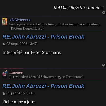
MAJ 05/06/2015 - ninouee
¤LoVe4ever¤
Soit ce garçon ment et il se teint, soit il ne ment pas et il s’éteint.
(Docteur House, House)
RE:John Abruzzi - Prison Break
M
03 sept. 2006 13:47
e
Interprêté par Peter Stormare.
s
s
a
g
e
ninouee
Je reviendrai (Arnold Schwarzenegger, Terminator)
RE:John Abruzzi - Prison Break
M
05 juin 2015 18:18
e
Fiche mise à jour.
s
s