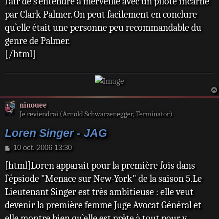
l`air de s`entendre à merveille avec un pilote incarné
par Clark Palmer. On peut facilement en conclure
qu`elle était une personne peu recommandable du
genre de Palmer.
[/html]
ninouee
Je reviendrai (Arnold Schwarzenegger, Terminator)
Loren Singer - JAG
M
10 oct. 2006 13:30
e
[html]Loren apparait pour la première fois dans
s
s
l`épsiode "Menace sur New-York" de la saison 5.Le
a
Lieutenant Singer est très ambitieuse : elle veut
g
e
devenir la première femme Juge Avocat Général et
elle montre bien qu`elle est prête à tout pour y