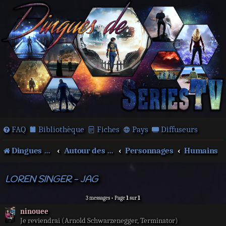
FAQ
Bibliothèque
Fiches
Pays
Diffuseurs
Dingues de séries télé !
Autour des films et séries
Personnages
Humains
LOREN SINGER - JAG
3 messages • Page
1
sur
1
ninouee
Je reviendrai (Arnold Schwarzenegger, Terminator)