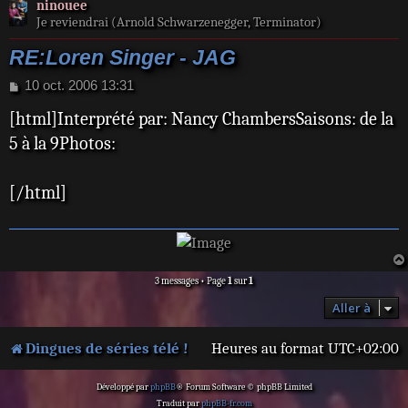
ninouee
Je reviendrai (Arnold Schwarzenegger, Terminator)
RE:Loren Singer - JAG
M
10 oct. 2006 13:31
e
[html]Interprété par: Nancy ChambersSaisons: de la
s
s
5 à la 9Photos:
a
g
e
[/html]
3 messages • Page
1
sur
1
Aller à
Dingues de séries télé !
Heures au format
UTC+02:00
Développé par
phpBB
® Forum Software © phpBB Limited
Traduit par
phpBB-fr.com