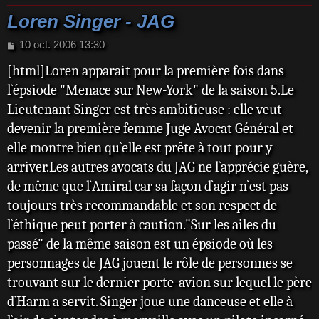
Loren Singer - JAG
M
10 oct. 2006 13:30
e
[html]Loren apparait pour la première fois dans
s
s
l`épsiode "Menace sur New-York" de la saison 5.Le
a
Lieutenant Singer est très ambitieuse : elle veut
g
e
devenir la première femme Juge Avocat Général et
elle montre bien qu`elle est prête à tout pour y
arriver.Les autres avocats du JAG ne l`apprécie guère,
de même que l`Amiral car sa façon d`agir n`est pas
toujours très recommandable et son respect de
l`éthique peut porter à caution."Sur les ailes du
passé" de la même saison est un épsiode où les
personnages de JAG jouent le rôle de personnes se
trouvant sur le dernier porte-avion sur lequel le père
d`Harm a servit. Singer joue une danceuse et elle à