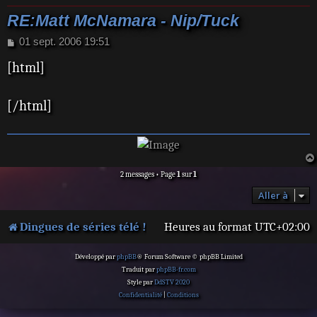
RE:Matt McNamara - Nip/Tuck
M
01 sept. 2006 19:51
e
[html]
s
s
a
[/html]
g
e
2 messages • Page
1
sur
1
Aller à
Dingues de séries télé !
Heures au format
UTC+02:00
Développé par
phpBB
® Forum Software © phpBB Limited
Traduit par
phpBB-fr.com
Style par
DdSTV 2020
Confidentialité
|
Conditions