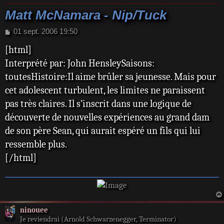
Matt McNamara - Nip/Tuck
M
01 sept. 2006 19:50
e
[html]
s
s
Interprété par: John HensleySaisons:
a
toutesHistoire:Il aime brûler sa jeunesse. Mais pour
g
e
cet adolescent turbulent, les limites ne paraissent
pas très claires. Il s’inscrit dans une logique de
découverte de nouvelles expériences au grand dam
de son père Sean, qui aurait espéré un fils qui lui
ressemble plus.
[/html]
ninouee
Je reviendrai (Arnold Schwarzenegger, Terminator)