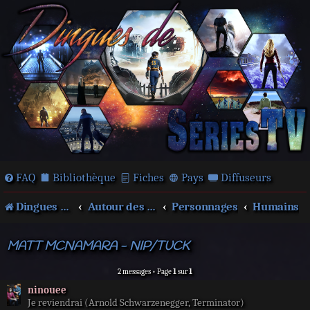
FAQ
Bibliothèque
Fiches
Pays
Diffuseurs
Dingues de séries télé !
Autour des films et séries
Personnages
Humains
MATT MCNAMARA - NIP/TUCK
2 messages • Page
1
sur
1
ninouee
Je reviendrai (Arnold Schwarzenegger, Terminator)