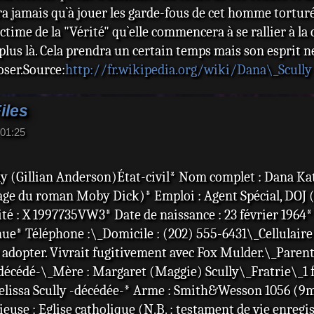
ra jamais qu`à jouer les garde-fous de cet homme tortur
ctime de la "Vérité" qu`elle commencera à se rallier à la
plus là. Cela prendra un certain temps mais son esprit n
oser.Source:
http://fr.wikipedia.org/wiki/Dana\_Scully
iles
 01:25
lly (Gillian Anderson)État-civil* Nom complet : Dana K
ge du roman Moby Dick)* Emploi : Agent Spécial, DOJ (M
té : X 1997735VW3* Date de naissance : 23 février 1964* T
nue* Téléphone :\_Domicile : (202) 555-6431\_Cellulaire :
e adopter. Vivrait fugitivement avec Fox Mulder.\_Parents 
écédé-\_Mère : Margaret (Maggie) Scully\_Fratrie\_1 frèr
Melissa Scully -décédée-* Arme : Smith&Wesson 1056 (9m
gieuse : Eglise catholique (N.B. : testament de vie enreg