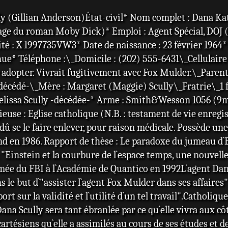
lly (Gillian Anderson)État-civil* Nom complet : Dana K
ge du roman Moby Dick)* Emploi : Agent Spécial, DOJ (M
té : X 1997735VW3* Date de naissance : 23 février 1964* T
nue* Téléphone :\_Domicile : (202) 555-6431\_Cellulaire :
e adopter. Vivrait fugitivement avec Fox Mulder.\_Parents 
écédé-\_Mère : Margaret (Maggie) Scully\_Fratrie\_1 frèr
Melissa Scully -décédée-* Arme : Smith&Wesson 1056 (9m
gieuse : Eglise catholique (N.B. : testament de vie enreg
a dû se le faire enlever, pour raison médicale. Possède u
nd en 1986. Rapport de thèse : Le paradoxe du jumeau d`
: "Einstein et la courbure de l`espace temps, une nouvel
ée du FBI à l`Académie de Quantico en 1992L`agent Dana
s le but d`"assister l`agent Fox Mulder dans ses affaires
ort sur la validité et l`utilité d`un tel travail".Catholiq
ana Scully sera tant ébranlée par ce qu`elle vivra aux c
rtésiens qu`elle a assimilés au cours de ses études et d