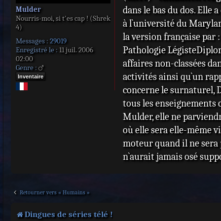
dans le bas du dos. Elle 
Mulder
Nourris-moi, si t'es cap ! (Shrek
à l`université du Maryla
4)
la version française par 
Messages :
29019
Pathologie LégisteDiplom
Enregistré le :
11 juil. 2006
02:00
affaires non-classées dan
Genre :
activités ainsi qu`un rapp
Inventaire
concerne le surnaturel, D
tous les enseignements ca
Mulder, elle ne parviend
où elle sera elle-même vi
moteur quand il ne sera 
n`aurait jamais osé supp
Retourner vers « Humains »
Dingues de séries télé !