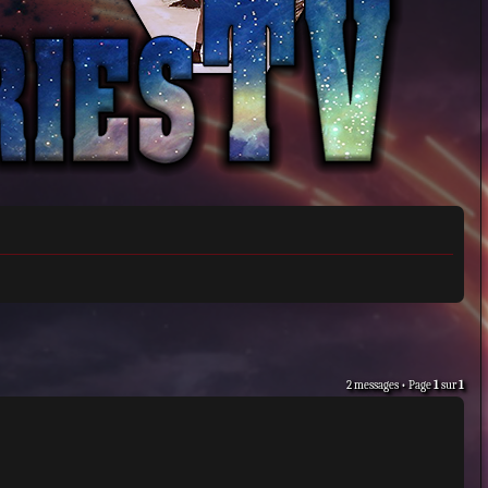
2 messages • Page
1
sur
1