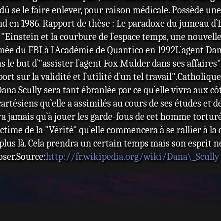
a dû se le faire enlever, pour raison médicale. Possède u
nd en 1986. Rapport de thèse : Le paradoxe du jumeau d`
: "Einstein et la courbure de l`espace temps, une nouvel
ée du FBI à l`Académie de Quantico en 1992L`agent Dana
s le but d`"assister l`agent Fox Mulder dans ses affaires
ort sur la validité et l`utilité d`un tel travail".Catholiq
ana Scully sera tant ébranlée par ce qu`elle vivra aux c
rtésiens qu`elle a assimilés au cours de ses études et d
ra jamais qu`à jouer les garde-fous de cet homme tortur
ctime de la "Vérité" qu`elle commencera à se rallier à la
plus là. Cela prendra un certain temps mais son esprit n
oser.Source:
http://fr.wikipedia.org/wiki/Dana\_Scully