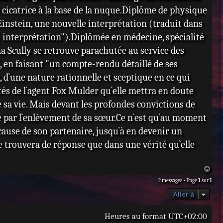
ne cicatrice à la base de la nuque.Diplôme de physique
Einstein, une nouvelle interprétation (traduit dans
le interprétation").Diplômée en médecine, spécialité
 Scully se retrouve parachutée au service des
", en faisant "un compte-rendu détaillé de ses
ue, d`une nature rationnelle et sceptique en ce qui
ôtés de l`agent Fox Mulder qu`elle mettra en doute
e sa vie. Mais devant les profondes convictions de
é par l`enlèvement de sa sœur.Ce n`est qu`au moment
 cause de son partenaire, jusqu`à en devenir un
e trouvera de réponse que dans une vérité qu`elle
H
a
2 messages • Page
1
sur
1
u
t
Aller à
Heures au format
UTC+02:00