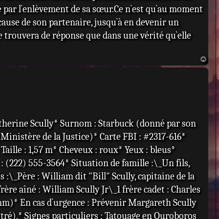
é par l`enlèvement de sa sœur.Ce n`est qu`au moment
 cause de son partenaire, jusqu`à en devenir un
e trouvera de réponse que dans une vérité qu`elle
H
a
u
t
atherine Scully* Surnom : Starbuck (donné par son
inistère de la Justice)* Carte FBI : #2317-616*
aille : 1,57 m* Cheveux : roux* Yeux : bleus*
 (222) 555-3564* Situation de famille :\_Un fils,
:\_Père : William dit "Bill" Scully, capitaine de la
e aîné : William Scully Jr\_1 frère cadet : Charles
m)* En cas d`urgence : Prévenir Margareth Scully
istré).* Signes particuliers : Tatouage en Ouroboros