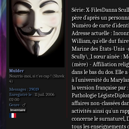
s
s
Série: X-FilesDanna Scu
a
père d`après un personna
g
e
Numéro de carte d`identi
Adresse actuelle : Incon
William, qu`elle dut fair
Marine des États-Unis -d
Scully\_1 sœur aînée : 
(mère) - Affiliation reli
Mulder
dans le bas du dos. Elle 
Nourris-moi, si t'es cap ! (Shrek
à l`université du Maryla
4)
la version française par 
Messages :
29019
Enregistré le :
11 juil. 2006
Pathologie LégisteDiplom
02:00
affaires non-classées dan
Genre :
activités ainsi qu`un rapp
Inventaire
concerne le surnaturel, D
tous les enseignements ca