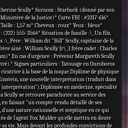
atherine Scully* Surnom : Starbuck (donné par son
inistère de la Justice)* Carte FBI : #2317-616*
aille : 1,57 m* Cheveux : roux* Yeux : bleus*
 (222) 555-3564* Situation de famille :\_Un fils,
:\_Père : William dit "Bill" Scully, capitaine de la
e aîné : William Scully Jr\_1 frère cadet : Charles
m)* En cas d`urgence : Prévenir Margareth Scully
istré).* Signes particuliers : Tatouage en Ouroboros
ne cicatrice à la base de la nuque.Diplôme de physique
Einstein, une nouvelle interprétation (traduit dans
le interprétation").Diplômée en médecine, spécialité
 Scully se retrouve parachutée au service des
", en faisant "un compte-rendu détaillé de ses
ue, d`une nature rationnelle et sceptique en ce qui
ôtés de l`agent Fox Mulder qu`elle mettra en doute
e sa vie. Mais devant les profondes convictions de