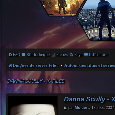
FAQ
Bibliothèque
Fiches
Pays
Diffuseurs
Dingues de séries télé !
Autour des films et série
DANNA SCULLY - X-FILES
Danna Scully - X
M
par
Mulder
»
18 sept. 2007
e