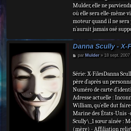
Mulder, elle ne parviend
où elle sera elle-même vi
moteur quand il ne sera 
n`aurait jamais osé supp
Danna Scully - X-F
M
par
Mulder
»
18 sept. 2007
e
s
s
Série: X-FilesDanna Scu
a
père d`après un personna
g
e
Numéro de carte d`identi
Adresse actuelle : Incon
William, qu`elle dut fair
Marine des États-Unis -d
Scully\_1 sœur aînée : 
(mère) - Affiliation reli