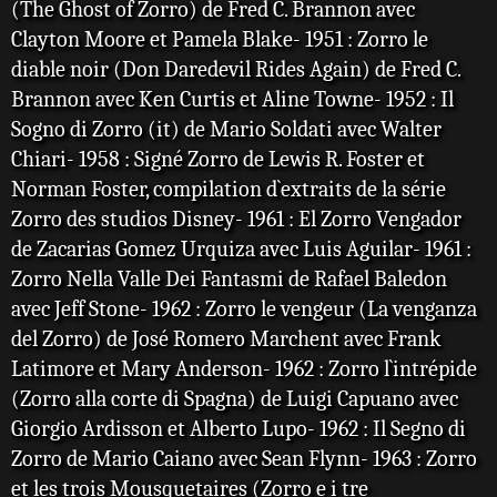
(The Ghost of Zorro) de Fred C. Brannon avec
Clayton Moore et Pamela Blake- 1951 : Zorro le
diable noir (Don Daredevil Rides Again) de Fred C.
Brannon avec Ken Curtis et Aline Towne- 1952 : Il
Sogno di Zorro (it) de Mario Soldati avec Walter
Chiari- 1958 : Signé Zorro de Lewis R. Foster et
Norman Foster, compilation d`extraits de la série
Zorro des studios Disney- 1961 : El Zorro Vengador
de Zacarias Gomez Urquiza avec Luis Aguilar- 1961 :
Zorro Nella Valle Dei Fantasmi de Rafael Baledon
avec Jeff Stone- 1962 : Zorro le vengeur (La venganza
del Zorro) de José Romero Marchent avec Frank
Latimore et Mary Anderson- 1962 : Zorro l`intrépide
(Zorro alla corte di Spagna) de Luigi Capuano avec
Giorgio Ardisson et Alberto Lupo- 1962 : Il Segno di
Zorro de Mario Caiano avec Sean Flynn- 1963 : Zorro
et les trois Mousquetaires (Zorro e i tre