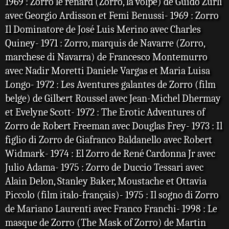
1969 : Zorro le renard (Zorro, la volpe) de Guido Zurli
avec Georgio Ardisson et Femi Benussi- 1969 : Zorro
Il Dominatore de José Luis Merino avec Charles
Quiney- 1971 : Zorro, marquis de Navarre (Zorro,
marchese di Navarra) de Francesco Montemurro
avec Nadir Moretti Daniele Vargas et Maria Luisa
Longo- 1972 : Les Aventures galantes de Zorro (film
belge) de Gilbert Roussel avec Jean-Michel Dhermay
et Evelyne Scott- 1972 : The Erotic Adventures of
Zorro de Robert Freeman avec Douglas Frey- 1973 : Il
figlio di Zorro de Giafranco Baldanello avec Robert
Widmark- 1974 : El Zorro de René Cardonna Jr avec
Julio Adama- 1975 : Zorro de Duccio Tessari avec
Alain Delon, Stanley Baker, Moustache et Ottavia
Piccolo (film italo-français)- 1975 : Il sogno di Zorro
de Mariano Laurenti avec Franco Franchi- 1998 : Le
masque de Zorro (The Mask of Zorro) de Martin