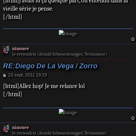
[html]J`avais lu ça quelque part, ou entendu dans la
s
vieille série je pense.
a
[/html]
g
e
ninouee
Je reviendrai (Arnold Schwarzenegger, Terminator)
RE:Diego De La Vega / Zorro
M
23 sept. 2011 19:19
e
[html]Allez hop! Je me relance lol
s
s
[/html]
a
g
e
ninouee
Je reviendrai (Arnold Schwarzenegger, Terminator)