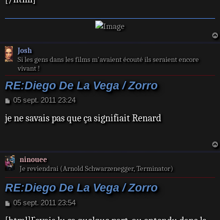
Josh
Si les gens dans les films m'avaient écouté ils seraient encore
vivant !
RE:Diego De La Vega / Zorro
M
05 sept. 2011 23:24
e
je ne savais pas que ça signifiait Renard
s
s
a
g
e
ninouee
Je reviendrai (Arnold Schwarzenegger, Terminator)
RE:Diego De La Vega / Zorro
M
05 sept. 2011 23:54
e
s