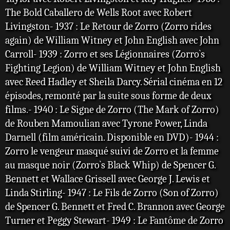
The Bold Caballero de Wells Root avec Robert
Livingston- 1937 : Le Retour de Zorro (Zorro rides
again) de William Witney et John English avec John
Carroll- 1939 : Zorro et ses Légionnaires (Zorro`s
Fighting Legion) de William Witney et John English
avec Reed Hadley et Sheila Darcy. Sérial cinéma en 12
épisodes, remonté par la suite sous forme de deux
films.- 1940 : Le Signe de Zorro (The Mark of Zorro)
de Rouben Mamoulian avec Tyrone Power, Linda
Darnell (film américain. Disponible en DVD)- 1944 :
Zorro le vengeur masqué suivi de Zorro et la femme
au masque noir (Zorro`s Black Whip) de Spencer G.
Bennett et Wallace Grissell avec George J. Lewis et
Linda Stirling- 1947 : Le Fils de Zorro (Son of Zorro)
de Spencer G. Bennett et Fred C. Brannon avec George
Turner et Peggy Stewart- 1949 : Le Fantôme de Zorro