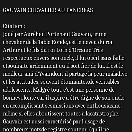
s
s
GAUVAIN CHEVALIER AU PANCREAS
a
g
e
Citation :
Joué par Aurélien Portehaut.Gauvain, jeune
chevalier de la Table Ronde, est le neveu du roi
Arthur et le fils du roi Loth d’Orcanie.Très
respectueux envers son oncle, il lui obéit sans faille
etsouhaite ardemment qu’il soit fier de lui. Il est le
meilleur ami d’Yvaindont il partage la peur maladive
et les attitudes, souvent étonnantes,de véritables
adolescents. Malgré tout, c’est une personne de
bonnevolonté car il aspire à être digne de son oncle
en accomplissant sesmissions avec enthousiasme,
même si elles aboutissent toutes à lacatastrophe.
Gauvain est aussi caractérisé par l’usage de
nombreux motsde registre soutenu (qu’il ne