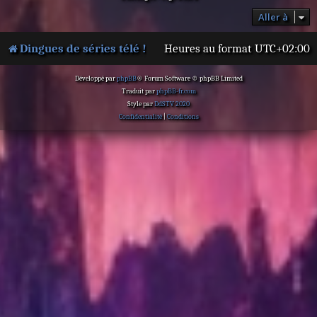
Aller à
Dingues de séries télé !
Heures au format
UTC+02:00
Développé par
phpBB
® Forum Software © phpBB Limited
Traduit par
phpBB-fr.com
Style par
DdSTV 2020
Confidentialité
|
Conditions