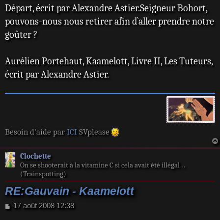
Départ, écrit par Alexandre Astier.Seigneur Bohort,
pouvons-nous nous retirer afin d`aller prendre notre
goûter ?
Aurélien Portehaut, Kaamelott, Livre II, Les Tuteurs,
écrit par Alexandre Astier.
Besoin d'aide par
ICI
SVplease
Clochette
On se shooterait à la vitamine C si cela avait été illégal…
(Trainspotting)
RE:Gauvain - Kaamelott
M
17 août 2008 12:38
e