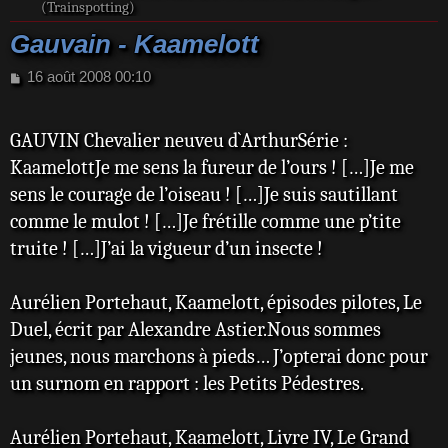
(Trainspotting)
Gauvain - Kaamelott
M
16 août 2008 00:10
e
s
s
GAUVIN Chevalier neuveu d`ArthurSérie :
a
KaamelottJe me sens la fureur de l’ours ! […]Je me
g
e
sens le courage de l’oiseau ! […]Je suis sautillant
comme le mulot ! […]Je frétille comme une p’tite
truite ! […]J’ai la vigueur d’un insecte !
Aurélien Portehaut, Kaamelott, épisodes pilotes, Le
Duel, écrit par Alexandre Astier.Nous sommes
jeunes, nous marchons à pieds… J’opterai donc pour
un surnom en rapport : les Petits Pédestres.
Aurélien Portehaut, Kaamelott, Livre IV, Le Grand