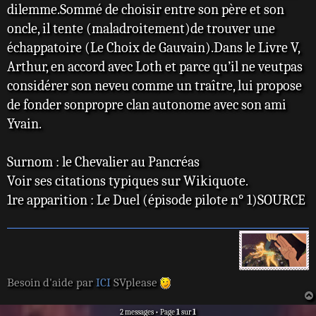
dilemme.Sommé de choisir entre son père et son
oncle, il tente (maladroitement)de trouver une
échappatoire (Le Choix de Gauvain).Dans le Livre V,
Arthur, en accord avec Loth et parce qu’il ne veutpas
considérer son neveu comme un traître, lui propose
de fonder sonpropre clan autonome avec son ami
Yvain.
Surnom : le Chevalier au Pancréas
Voir ses citations typiques sur Wikiquote.
1re apparition : Le Duel (épisode pilote n° 1)SOURCE
Besoin d'aide par
ICI
SVplease
2 messages • Page
1
sur
1