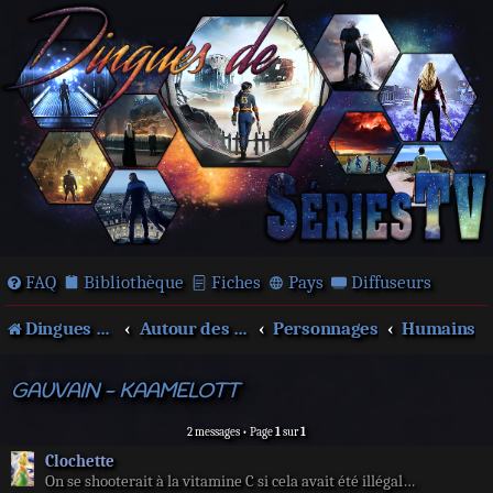
FAQ
Bibliothèque
Fiches
Pays
Diffuseurs
Dingues de séries télé !
Autour des films et séries
Personnages
Humains
GAUVAIN - KAAMELOTT
2 messages • Page
1
sur
1
Clochette
On se shooterait à la vitamine C si cela avait été illégal…