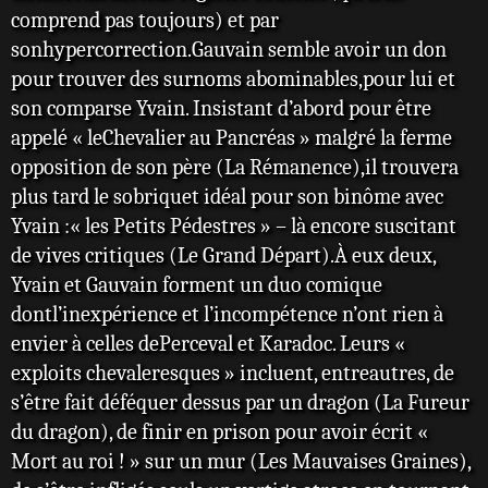
comprend pas toujours) et par
sonhypercorrection.Gauvain semble avoir un don
pour trouver des surnoms abominables,pour lui et
son comparse Yvain. Insistant d’abord pour être
appelé « leChevalier au Pancréas » malgré la ferme
opposition de son père (La Rémanence),il trouvera
plus tard le sobriquet idéal pour son binôme avec
Yvain :« les Petits Pédestres » – là encore suscitant
de vives critiques (Le Grand Départ).À eux deux,
Yvain et Gauvain forment un duo comique
dontl’inexpérience et l’incompétence n’ont rien à
envier à celles dePerceval et Karadoc. Leurs «
exploits chevaleresques » incluent, entreautres, de
s’être fait déféquer dessus par un dragon (La Fureur
du dragon), de finir en prison pour avoir écrit «
Mort au roi ! » sur un mur (Les Mauvaises Graines),