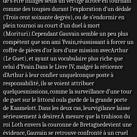
de s’être infligés seuls un vertige atroce en tournant
comme des toupies durant l’exploration d’un dédale
(Trois cent soixante degrés), ou de s’endormir en
plein tournoi au court d’un duel à mort
(Morituri).Cependant Gauvain semble un peu plus
compétent que son ami Yvain,réussissant à forcer un
coffre de pièces d’or lors d’une mission avecArthur
(Le Guet), et ayant un vocabulaire plus riche que
celui d’Yvain.Dans le Livre IV, malgré la réticence
d’Arthur à leur confier unquelconque poste à
responsabilité, ils se voient attribuer
quelquesmissions, comme la surveillance d’une tour
de guet sur le littoral oula garde de la grande porte
de Kaamelott. Dans les deux cas, leurvigilance laisse
sérieusement à désirer.À mesure que la trahison du
roi Loth envers la couronne de Bretagnedevient une
évidence, Gauvain se retrouve confronté à un cruel