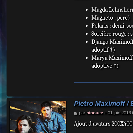
Magda Lehnsherr
Magnéto : père)
Polaris : demi-so
Sorcière rouge : 
Django Maximoff 
adoptif †)
Marya Maximoff 
adoptive †)
Pietro Maximoff / 
M
par
ninouee
»
01 juin 2016
e
Ajout d'avatars 200X40
s
s