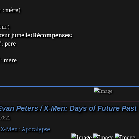
 : mère)
eur)
sœur jumelle)
Récompenses:
: père
: mère
Evan Peters / X-Men: Days of Future Past
 00:21
0
X-Men : Apocalypse