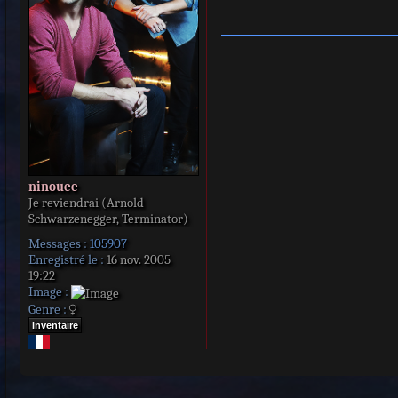
a
g
e
ninouee
Je reviendrai (Arnold
Schwarzenegger, Terminator)
Messages :
105907
Enregistré le :
16 nov. 2005
19:22
Image :
Genre :
Inventaire