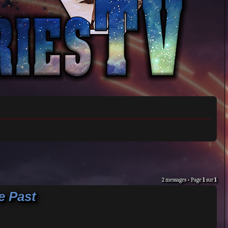
2 messages • Page
1
sur
1
e Past