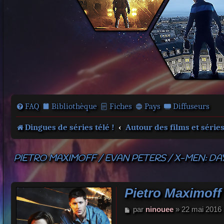
FAQ
Bibliothèque
Fiches
Pays
Diffuseurs
Dingues de séries télé !
Autour des films et série
PIETRO MAXIMOFF / EVAN PETERS / X-MEN: DA
Pietro Maximoff 
M
par
ninouee
»
22 mai 2016 
e