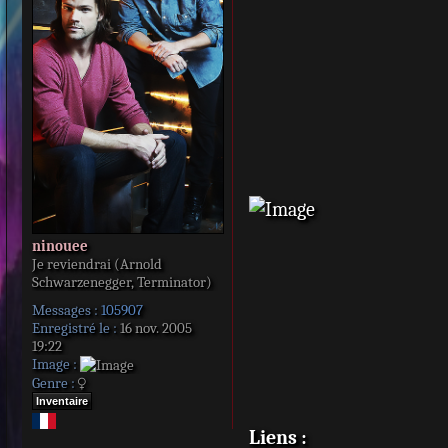
s
s
a
g
e
ninouee
Je reviendrai (Arnold
Schwarzenegger, Terminator)
Messages :
105907
Enregistré le :
16 nov. 2005
19:22
Image :
Genre :
Inventaire
Liens :