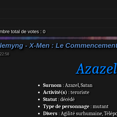
bre total de votes :
0
 Flemyng - X-Men : Le Commencemen
22:58
Azazel
Surnom
: Azazel, Satan
Activité(s)
: teroriste
Statut
: décédé
Type de personnage
: mutant
Divers
: Agilité surhumaine, Télép