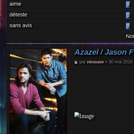
aime
0
déteste
0
sans avis
0
Nom
Azazel / Jason
M
par
ninouee
»
30 mai 2016 
e
s
s
a
g
e