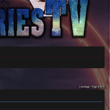
1 message • Page
1
sur
1