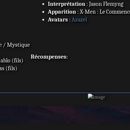
Interprétation
: Jason Flemyng
Apparition
: X-Men : Le Commen
Avatars
:
Azazel
 / Mystique
Récompenses:
blo (fils)
s (fils)