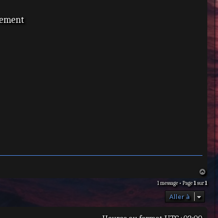
cement
H
a
1 message • Page
1
sur
1
u
t
Aller à