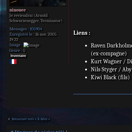
ninouee
Je reviendrai (Arnold
Schwarzenegger, Terminator)
Messages :
105904
Liens :
Enregistré le :
16 nov. 2005
19:22
Image :
Raven Darkholme
Genre :
(ex-compagne)
Inventaire
Kurt Wagner / Dia
Nils Styger / Abys
Kiwi Black (fils)
Retourner vers « X-Men »