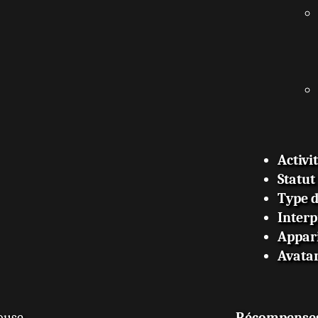
Activi
Statut
Type 
Interp
Appar
Avata
ouse
Récompense