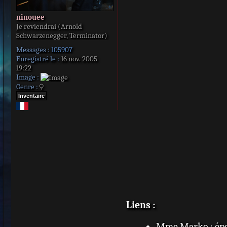
ninouee
Je reviendrai (Arnold
Schwarzenegger, Terminator)
Messages :
105907
Enregistré le :
16 nov. 2005
19:22
Image :
Genre :
Inventaire
Liens :
Mme Marko : ép