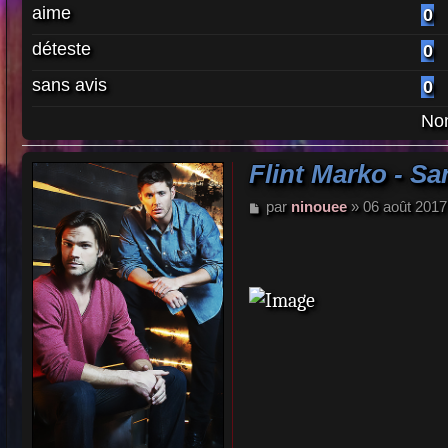
aime
0
déteste
0
sans avis
0
Nom
Flint Marko - S
M
par
ninouee
»
06 août 2017
e
s
s
a
g
e