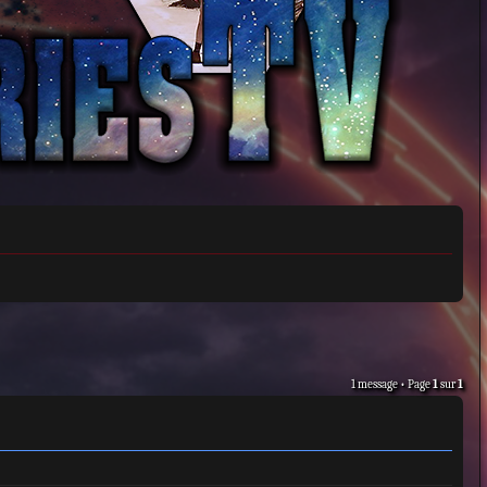
1 message • Page
1
sur
1