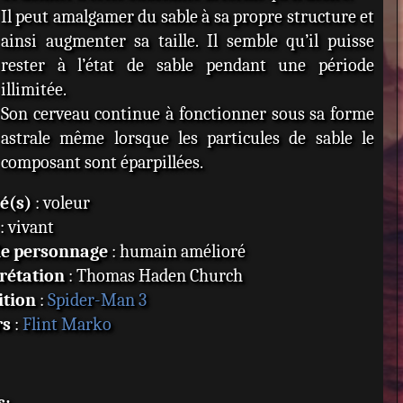
Il peut amalgamer du sable à sa propre structure et
ainsi augmenter sa taille. Il semble qu’il puisse
rester à l’état de sable pendant une période
illimitée.
Son cerveau continue à fonctionner sous sa forme
astrale même lorsque les particules de sable le
composant sont éparpillées.
té(s)
: voleur
: vivant
de personnage
: humain amélioré
rétation
: Thomas Haden Church
ition
:
Spider-Man 3
rs
:
Flint Marko
s: