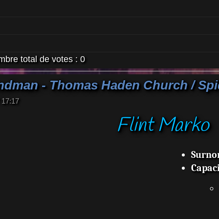
bre total de votes :
0
andman - Thomas Haden Church / Sp
 17:17
Flint Marko
Surn
Capaci