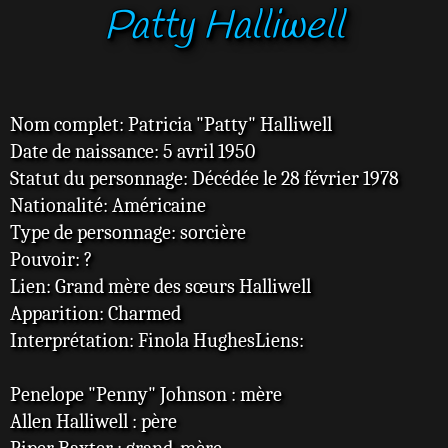
Patty Halliwell
s
s
a
g
e
Nom complet: Patricia "Patty" Halliwell
Date de naissance: 5 avril 1950
Statut du personnage: Décédée le 28 février 1978
Nationalité: Américaine
Type de personnage: sorcière
Pouvoir: ?
Lien: Grand mère des sœurs Halliwell
Apparition: Charmed
Interprétation: Finola HughesLiens:
Penelope "Penny" Johnson : mère
Allen Halliwell : père