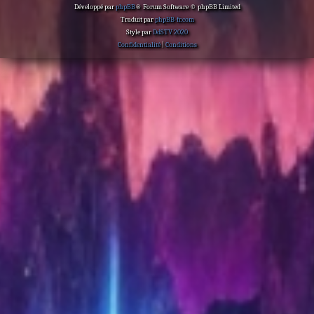
Développé par
phpBB
® Forum Software © phpBB Limited
Traduit par
phpBB-fr.com
Style par
DdSTV 2020
Confidentialité
|
Conditions