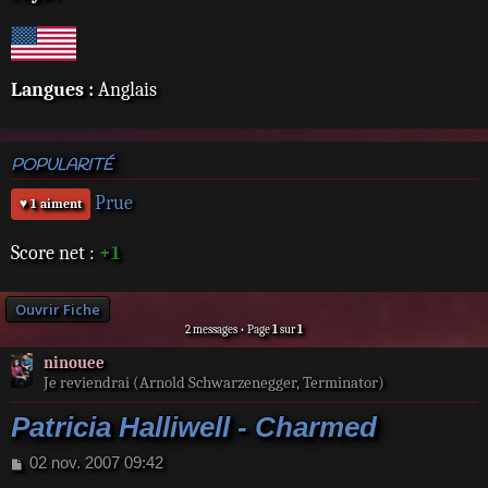
Langues :
Anglais
POPULARITÉ
Prue
♥ 1 aiment
Score net :
+1
Ouvrir Fiche
2 messages • Page
1
sur
1
ninouee
Je reviendrai (Arnold Schwarzenegger, Terminator)
Patricia Halliwell - Charmed
M
02 nov. 2007 09:42
e