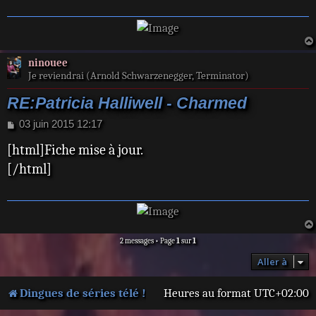
ninouee
Je reviendrai (Arnold Schwarzenegger, Terminator)
RE:Patricia Halliwell - Charmed
M
03 juin 2015 12:17
e
[html]Fiche mise à jour.
s
s
[/html]
a
g
e
2 messages • Page
1
sur
1
Aller à
Dingues de séries télé !
Heures au format
UTC+02:00