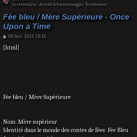
Je reviendrai (Arnold Schwarzenegger, Terminator)
Fée bleu / Mère Supérieure - Once
Upon a Time
M
08 févr. 2015 19:16
e
[html]
s
s
a
g
e
Fée bleu / Mère Supérieure
Nom: Mère supérieur
Identité dans le monde des contes de fées: Fée Bleu