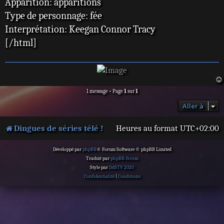
Apparition: apparitions
Type de personnage: fée
Interprétation: Keegan Connor Tracy
[/html]
1 message • Page
1
sur
1
Aller à
Dingues de séries télé !
Heures au format
UTC+02:00
Développé par
phpBB
® Forum Software © phpBB Limited
Traduit par
phpBB-fr.com
Style par
DdSTV 2020
Confidentialité
|
Conditions