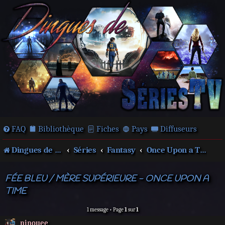
FAQ
Bibliothèque
Fiches
Pays
Diffuseurs
Dingues de séries télé !
Séries
Fantasy
Once Upon a Time
FÉE BLEU / MÈRE SUPÉRIEURE - ONCE UPON A
TIME
1 message • Page
1
sur
1
ninouee