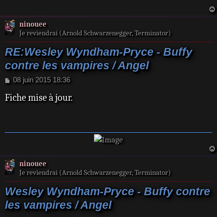
ninouee
Je reviendrai (Arnold Schwarzenegger, Terminator)
RE:Wesley Wyndham-Pryce - Buffy
contre les vampires / Angel
M
08 juin 2015 18:36
e
Fiche mise à jour.
s
s
a
g
e
ninouee
Je reviendrai (Arnold Schwarzenegger, Terminator)
Wesley Wyndham-Pryce - Buffy contre
les vampires / Angel