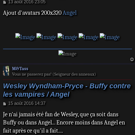
M
13 août 2016 23:05
e
Ajout d'avatars 200x320
Angel
s
s
a
g
e
M&Tass
Vous ne passerez pas! (Seigneur des anneaux)
Wesley Wyndham-Pryce - Buffy contre
les vampires / Angel
M
15 août 2016 14:37
e
Je n'ai jamais été fan de Wesley, que ça soit dans
s
s
Buffy ou dans Angel... Encore moins dans Angel en
a
fait après ce qu'il a fait....
g