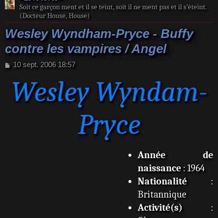
Soit ce garçon ment et il se teint, soit il ne ment pas et il s’éteint.
(Docteur House, House)
Wesley Wyndham-Pryce - Buffy
contre les vampires / Angel
M
10 sept. 2006 18:57
e
Wesley Wyndam-
s
s
a
g
Pryce
e
Année de
naissance
: 1964
Nationalité
:
Britannique
Activité(s)
: