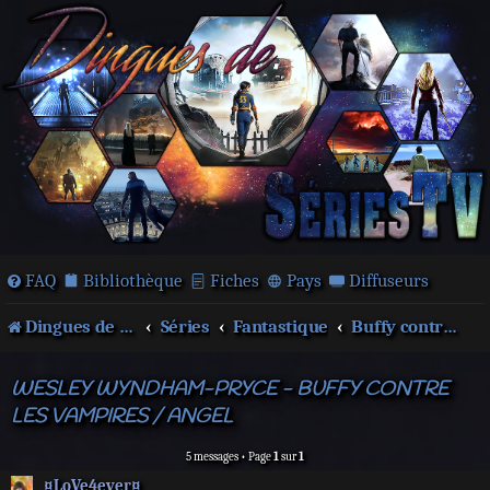
FAQ
Bibliothèque
Fiches
Pays
Diffuseurs
Dingues de séries télé !
Séries
Fantastique
Buffy contre les vampires
WESLEY WYNDHAM-PRYCE - BUFFY CONTRE
LES VAMPIRES / ANGEL
5 messages • Page
1
sur
1
¤LoVe4ever¤