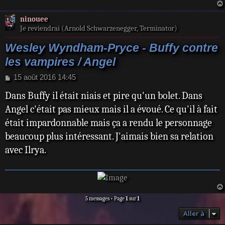
e
ninouee
Je reviendrai (Arnold Schwarzenegger, Terminator)
Wesley Wyndham-Pryce - Buffy contre
les vampires / Angel
M
15 août 2016 14:45
e
Dans Buffy il était niais et pire qu'un bolet. Dans
s
s
Angel c'était pas mieux mais il a évoué. Ce qu'il à fait
a
était impardonnable mais ça a rendu le personnage
g
e
beaucoup plus intéressant. J'aimais bien sa relation
avec Ilrya.
5 messages • Page
1
sur
1
Aller à