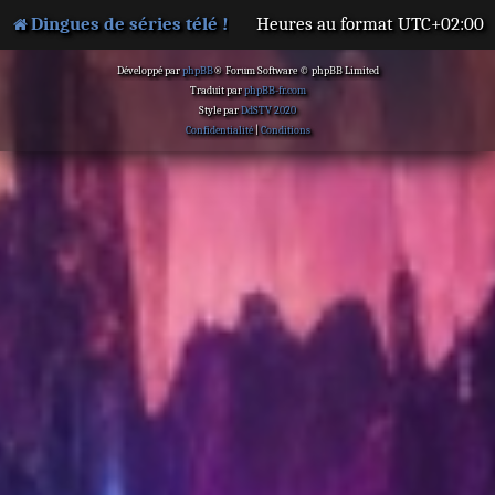
Dingues de séries télé !
Heures au format
UTC+02:00
Développé par
phpBB
® Forum Software © phpBB Limited
Traduit par
phpBB-fr.com
Style par
DdSTV 2020
Confidentialité
|
Conditions