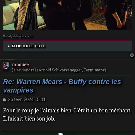
Mon badge challenge série, merci.
AFFICHER LE TEXTE
ninouee
Je reviendrai (Arnold Schwarzenegger, Terminator)
Re: Warren Mears - Buffy contre les
vampires
M
26 févr. 2024 15:41
e
Pour le coup je l'aimais bien. C'était un bon méchant.
s
s
Il faisait bien son job.
a
g
e