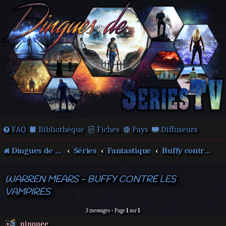
FAQ
Bibliothèque
Fiches
Pays
Diffuseurs
Dingues de séries télé !
Séries
Fantastique
Buffy contre les vampires
WARREN MEARS - BUFFY CONTRE LES
VAMPIRES
3 messages • Page
1
sur
1
ninouee