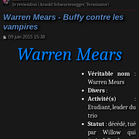
Je reviendrai (Arnold Schwarzenegger, Terminator)
Warren Mears - Buffy contre les
vampires
M
09 juin 2015 15:38
e
Warren Mears
s
s
a
g
e
Véritable nom
:
Warren Mears
Divers
:
Activité(s)
:
Etudiant, leader du
trio
Statut
: décédé, tué
par Willow qui