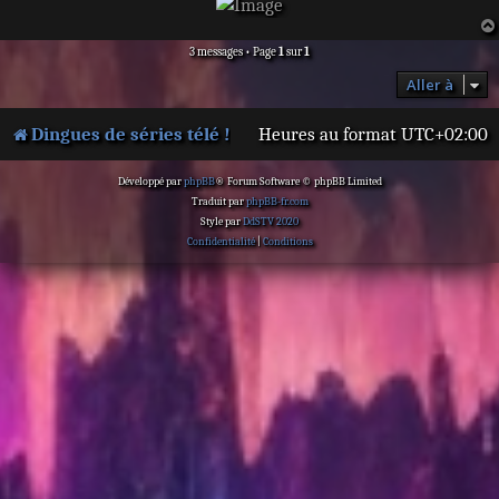
3 messages • Page
1
sur
1
Aller à
Dingues de séries télé !
Heures au format
UTC+02:00
Développé par
phpBB
® Forum Software © phpBB Limited
Traduit par
phpBB-fr.com
Style par
DdSTV 2020
Confidentialité
|
Conditions