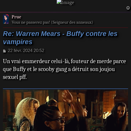
Prue
Vous ne passerez pas! (Seigneur des anneaux)
Re: Warren Mears - Buffy contre les
vampires
M
22 févr. 2024 20:52
e
Un vrai emmerdeur celui-là, fouteur de merde parce
s
s
que Buffy et le scooby gang a détruit son joujou
a
sexuel pff.
g
e