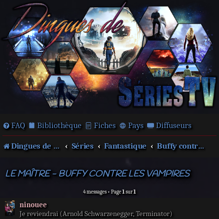
FAQ
Bibliothèque
Fiches
Pays
Diffuseurs
Dingues de séries télé !
Séries
Fantastique
Buffy contre les vampires
LE MAÎTRE - BUFFY CONTRE LES VAMPIRES
4 messages • Page
1
sur
1
ninouee
Je reviendrai (Arnold Schwarzenegger, Terminator)