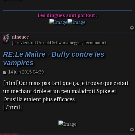
g
e
Les dingues sont partout :
ninouee
Je reviendrai (Arnold Schwarzenegger, Terminator)
RE:Le Maître - Buffy contre les
vampires
M
14 juin 2015 04:39
e
[html]Oui mais pas tant que ça. Je trouve que c était
s
s
un méchant drôle et un peu maladroit.Spike et
a
Drusilla étaient plus efficaces.
g
e
[/html]