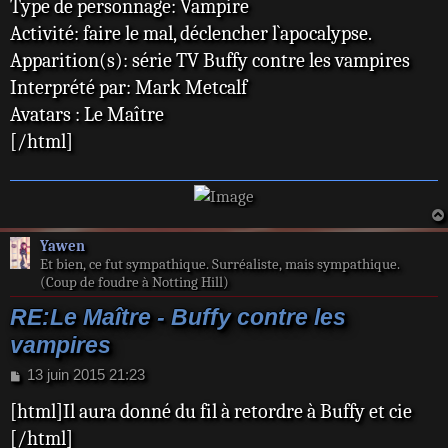
Type de personnage: Vampire
Activité: faire le mal, déclencher l`apocalypse.
Apparition(s): série TV Buffy contre les vampires
Interprété par: Mark Metcalf
Avatars : Le Maître
[/html]
Yawen
Et bien, ce fut sympathique. Surréaliste, mais sympathique.
(Coup de foudre à Notting Hill)
RE:Le Maître - Buffy contre les
vampires
M
13 juin 2015 21:23
e
[html]Il aura donné du fil à retordre à Buffy et cie
s
s
[/html]
a