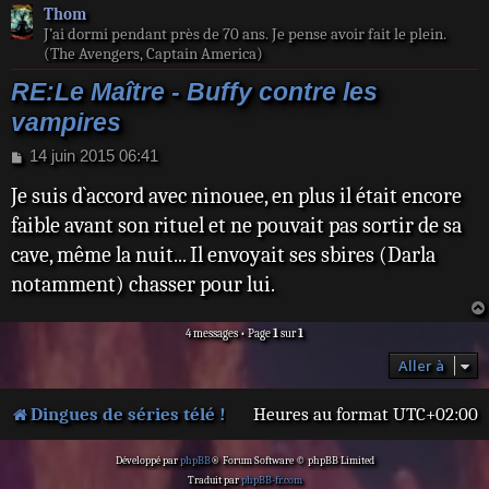
Thom
J’ai dormi pendant près de 70 ans. Je pense avoir fait le plein.
(The Avengers, Captain America)
RE:Le Maître - Buffy contre les
vampires
M
14 juin 2015 06:41
e
Je suis d`accord avec ninouee, en plus il était encore
s
s
faible avant son rituel et ne pouvait pas sortir de sa
a
cave, même la nuit... Il envoyait ses sbires (Darla
g
e
notamment) chasser pour lui.
4 messages • Page
1
sur
1
Aller à
Dingues de séries télé !
Heures au format
UTC+02:00
Développé par
phpBB
® Forum Software © phpBB Limited
Traduit par
phpBB-fr.com