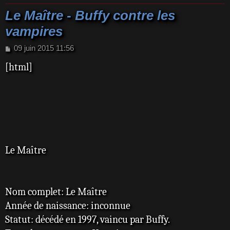
Le Maître - Buffy contre les
vampires
M
09 juin 2015 11:56
e
[html]
s
s
a
g
e
Le Maître
Nom complet: Le Maître
Année de naissance: inconnue
Statut: décédé en 1997, vaincu par Buffy.