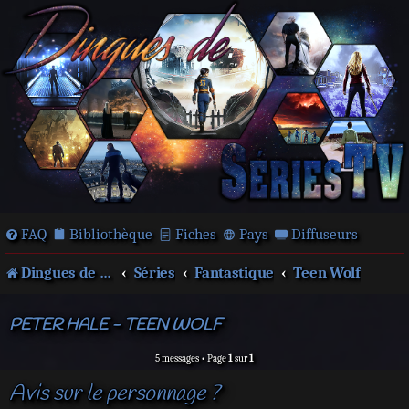
FAQ
Bibliothèque
Fiches
Pays
Diffuseurs
Dingues de séries télé !
Séries
Fantastique
Teen Wolf
PETER HALE - TEEN WOLF
5 messages • Page
1
sur
1
Avis sur le personnage ?