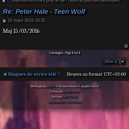
Vous êtes en retard pour le thé ! (Alice au pays des merveilles)
Re: Peter Hale - Teen Wolf
M
15 mars 2016 18:35
e
Maj 15/03/2016
s
s
a
g
e
5 messages • Page
1
sur
1
Aller à
Dingues de séries télé !
Heures au format
UTC+02:00
Développé par
phpBB
® Forum Software © phpBB Limited
Traduit par
phpBB-fr.com
Style par
DdSTV 2020
Confidentialité
|
Conditions