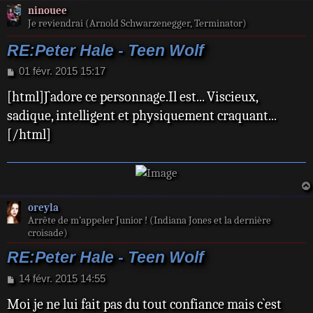
ninouee
Je reviendrai (Arnold Schwarzenegger, Terminator)
RE:Peter Hale - Teen Wolf
M
01 févr. 2015 15:17
e
[html]J`adore ce personnage.Il est... Viscieux,
s
s
sadique, intelligent et physiquement craquant...
a
[/html]
g
e
oreyla
Arrête de m’appeler Junior ! (Indiana Jones et la dernière
croisade)
RE:Peter Hale - Teen Wolf
M
14 févr. 2015 14:55
e
Moi je ne lui fait pas du tout confiance mais c`est
s