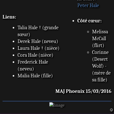
Peter Hale
Liens:
Côté cœur:
Talia Hale † (grande
Melissa
sœur)
McCall
Derek Hale (neveu)
(flirt)
Laura Hale † (nièce)
Corinne
Cora Hale (nièce)
(Desert
Frederick Hale
Wolf) -
(neveu)
(mère de
Malia Hale (fille)
sa fille)
MAJ Phoenix 15/03/2016