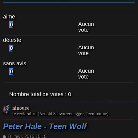
aime
Aucun
0
vote
déteste
Aucun
0
vote
sans avis
Aucun
0
vote
Nombre total de votes :
0
ninouee
Je reviendrai (Arnold Schwarzenegger, Terminator)
Peter Hale - Teen Wolf
M
01 févr. 2015 15:15