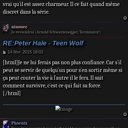
s
vrai qu`il est assez charmeur. Il ce fait quand même
a
discret dans la série.
g
e
ninouee
Je reviendrai (Arnold Schwarzenegger, Terminator)
RE:Peter Hale - Teen Wolf
M
14 févr. 2015 18:03
e
[html]Je ne lui ferais pas non plus confiance. Car s`il
s
s
peut se servir de quelqu`un pour s`en sortir même si
a
ça peut couter la vie à l`autre il le fera. Il sait
g
e
comment survivre, c`est ce qui fait sa force.
[/html]
Phoenix