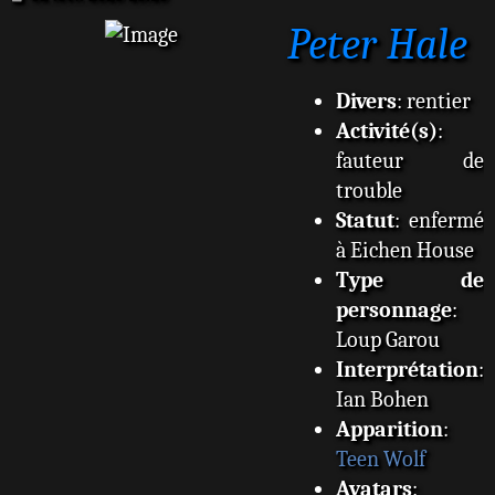
e
Peter Hale
s
s
a
g
Divers
: rentier
e
Activité(s)
:
fauteur de
trouble
Statut
: enfermé
à Eichen House
Type de
personnage
:
Loup Garou
Interprétation
:
Ian Bohen
Apparition
:
Teen Wolf
Avatars
: