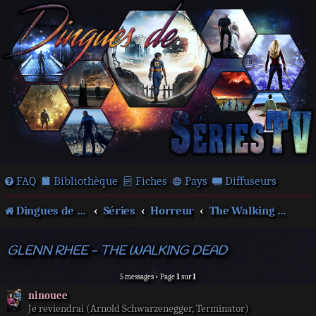
FAQ
Bibliothèque
Fiches
Pays
Diffuseurs
Dingues de séries télé !
Séries
Horreur
The Walking Dead
GLENN RHEE - THE WALKING DEAD
5 messages • Page
1
sur
1
ninouee
Je reviendrai (Arnold Schwarzenegger, Terminator)