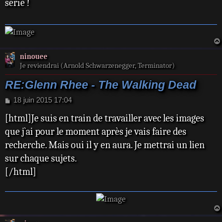
série !
a
g
e
ninouee
Je reviendrai (Arnold Schwarzenegger, Terminator)
RE:Glenn Rhee - The Walking Dead
M
18 juin 2015 17:04
e
[html]Je suis en train de travailler avec les images
s
s
que j`ai pour le moment après je vais faire des
a
recherche. Mais oui il y en aura. Je mettrai un lien
g
e
sur chaque sujets.
[/html]