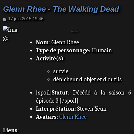
Glenn Rhee - The Walking Dead
M
17 juin 2015 19:46
e
s
Glenn Rhee
s
a
Nom
: Glenn Rhee
g
Type de personnage:
Humain
e
Activité(s)
:
survie
dénicheur d'objet et d'outils
[spoil]
Statut
: Décédé à la saison 6
épisode 3.[/spoil]
Interprétation
: Steven Yeun
Avatars
:
Glenn Rhee
Liens
: