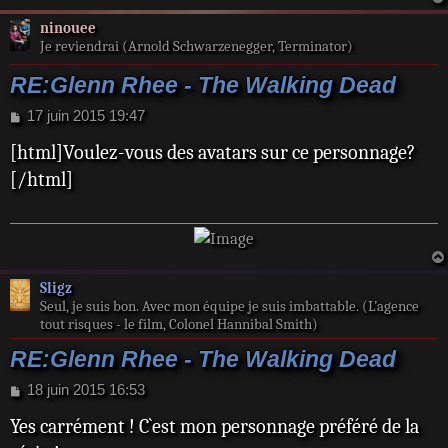
ninouee
Je reviendrai (Arnold Schwarzenegger, Terminator)
RE:Glenn Rhee - The Walking Dead
M
17 juin 2015 19:47
e
[html]Voulez-vous des avatars sur ce personnage?
s
s
[/html]
a
g
e
Sligz
Seul, je suis bon. Avec mon équipe je suis imbattable. (L’agence
tout risques - le film, Colonel Hannibal Smith)
RE:Glenn Rhee - The Walking Dead
M
18 juin 2015 16:53
e
Yes carrément ! C`est mon personnage préféré de la
s
s