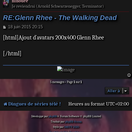
ninouee
Je reviendrai (Arnold Schwarzenegger, Terminator)
RE:Glenn Rhee - The Walking Dead
M
18 juin 2015 20:15
e
[html]Ajout d`avatars 200x400 Glenn Rhee
s
s
a
[/html]
g
e
5 messages • Page
1
sur
1
Aller à
Dingues de séries télé !
Heures au format
UTC+02:00
Développé par
phpBB
® Forum Software © phpBB Limited
Traduit par
phpBB-fr.com
Style par
DdSTV 2020