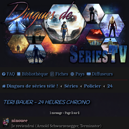
FAQ
Bibliothèque
Fiches
Pays
Diffuseurs
Dingues de séries télé !
Séries
Policier
24
TERI BAUER - 24 HEURES CHRONO
1 message • Page
1
sur
1
ninouee
Je reviendrai (Arnold Schwarzenegger, Terminator)