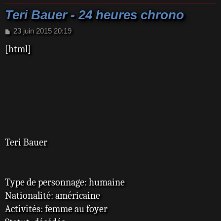
Teri Bauer - 24 heures chrono
M
23 juin 2015 20:19
e
[html]
s
s
a
g
e
Teri Bauer
Type de personnage: humaine
Nationalité: américaine
Activités: femme au foyer