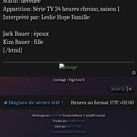
Statut: décédée
Apparition: Série TV 24 heures chrono, saison 1
Interprété par: Leslie Hope Famille:
Jack Bauer : époux
Kim Bauer : fille
[/html]
1 message • Page
1
sur
1
Aller à
Dingues de séries télé !
Heures au format
UTC+02:00
Développé par
phpBB
® Forum Software © phpBB Limited
Traduit par
phpBB-fr.com
Style par
DdSTV 2020
Confidentialité
|
Conditions