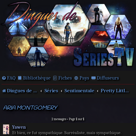
FAQ
Bibliothèque
Fiches
Pays
Diffuseurs
Dingues de séries télé !
Séries
Sentimentale
Pretty Little Liars
ARIA MONTGOMERY
2 messages • Page
1
sur
1
Yawen
Et bien, ce fut sympathique. Surréaliste, mais sympathique.