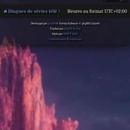
Dingues de séries télé !
Heures au format
UTC+02:00
Développé par
phpBB
® Forum Software © phpBB Limited
Traduit par
phpBB-fr.com
Style par
DdSTV 2020
Confidentialité
|
Conditions