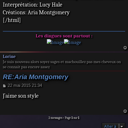
Interprétation: Lucy Hale
Créations: Aria Montgomery
[/html]
Les dingues sont partout :
Lorine
Je suis nouveau alors soyez sages et machouillez pas mes cheveux on
se connait pas encore assez
RE:Aria Montgomery
M
22 mai 2015 21:34
e
J`aime son style
s
s
a
g
e
2 messages • Page
1
sur
1
Aller à