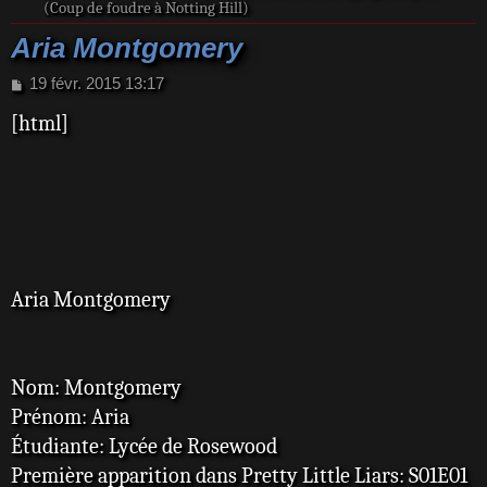
(Coup de foudre à Notting Hill)
Aria Montgomery
M
19 févr. 2015 13:17
e
[html]
s
s
a
g
e
Aria Montgomery
Nom: Montgomery
Prénom: Aria
Étudiante: Lycée de Rosewood
Première apparition dans Pretty Little Liars: S01E01