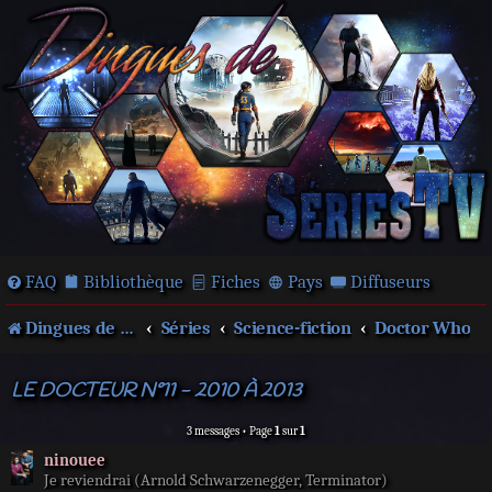
FAQ
Bibliothèque
Fiches
Pays
Diffuseurs
Dingues de séries télé !
Séries
Science-fiction
Doctor Who
LE DOCTEUR N°11 - 2010 À 2013
3 messages • Page
1
sur
1
ninouee
Je reviendrai (Arnold Schwarzenegger, Terminator)