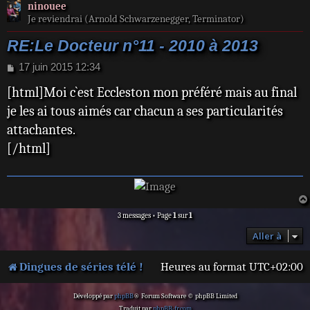
ninouee
Je reviendrai (Arnold Schwarzenegger, Terminator)
RE:Le Docteur n°11 - 2010 à 2013
M
17 juin 2015 12:34
e
[html]Moi c`est Eccleston mon préféré mais au final
s
s
je les ai tous aimés car chacun a ses particularités
a
attachantes.
g
e
[/html]
3 messages • Page
1
sur
1
Aller à
Dingues de séries télé !
Heures au format
UTC+02:00
Développé par
phpBB
® Forum Software © phpBB Limited
Traduit par
phpBB-fr.com