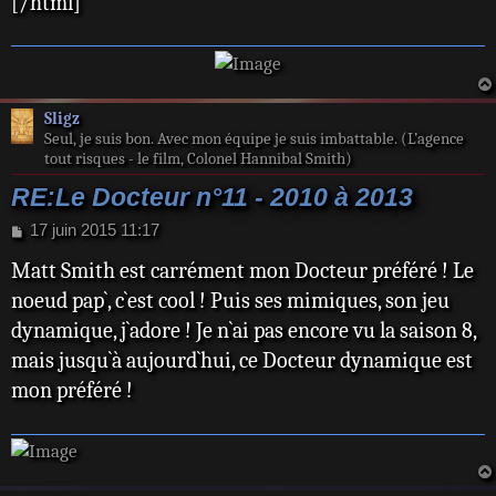
[/html]
Sligz
Seul, je suis bon. Avec mon équipe je suis imbattable. (L’agence
tout risques - le film, Colonel Hannibal Smith)
RE:Le Docteur n°11 - 2010 à 2013
M
17 juin 2015 11:17
e
Matt Smith est carrément mon Docteur préféré ! Le
s
s
noeud pap`, c`est cool ! Puis ses mimiques, son jeu
a
dynamique, j`adore ! Je n`ai pas encore vu la saison 8,
g
e
mais jusqu`à aujourd`hui, ce Docteur dynamique est
mon préféré !