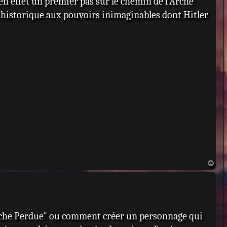
en effet un premier pas sur le chemin de l`Arche
historique aux pouvoirs inimaginables dont Hitler
H
a
u
t
arche Perdue" ou comment créer un personnage qui