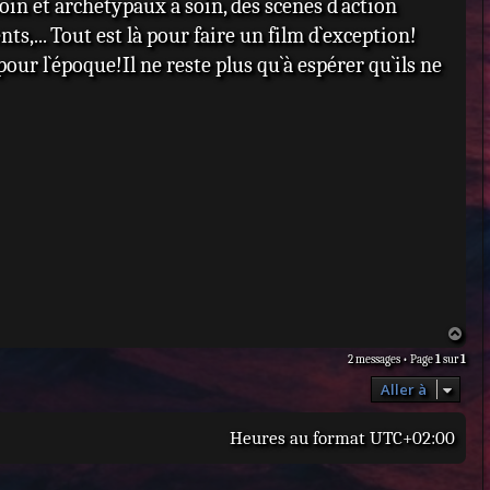
in et archétypaux à soin, des scènes d`action
,... Tout est là pour faire un film d`exception!
pour l`époque!Il ne reste plus qu`à espérer qu`ils ne
H
a
2 messages • Page
1
sur
1
u
t
Aller à
Heures au format
UTC+02:00