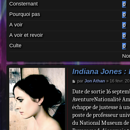
Consternant
0
Pourquoi pas
0
A voir
0
A voir et revoir
0
Culte
0
Nom
Indiana Jones :
M
par
Jon Athan
»
16 févr. 2
e
Date de sortie 16 septem
s
s
AventureNationalité Amér
a
échappe de justesse à un
g
e
poste de professeur univ
du National Museum de W