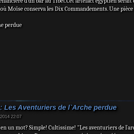
ancière d`un bar au Tibet.Cet artefact égyptien serait 
me où Moïse conserva les Dix Commandements. Une pièce 
he perdue
: Les Aventuriers de l`Arche perdue
. 2014 22:07
 en un mot? Simple! Cultissime! "Les aventuriers de l`