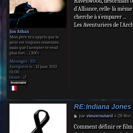
Ravenwood, désormais ten
d`Alliance, celle-là mê
cherche à s`emparer ...
Les Aventuriers de l`Arc
Jon Athan
Mon père m’a appris que la
peur est toujours constante,
mais que l’accepter te rend
plus fort… (300)
Messages :
321
Enregistré le :
13 janv. 2012
01:00
Genre :
Inventaire
RE:Indiana Jones 
M
par
vieuxroutard
»
28 févr
e
Comment définir ce film
s
s