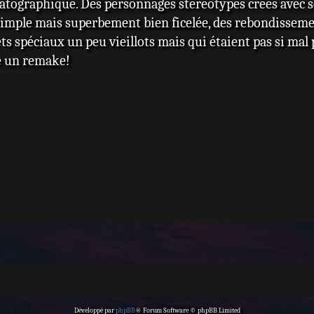
tographique. Des personnages stéréotypés créés avec so
imple mais superbement bien ficelée, des rebondissements
ets spéciaux un peu vieillots mais qui étaient pas si mal 
re un remake!
Développé par
phpBB
® Forum Software © phpBB Limited