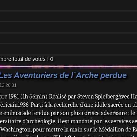
bre total de votes :
0
 Les Aventuriers de l`Arche perdue
012 20:31
bre 1981 (1h 56min) Réalisé par Steven SpielbergAvec H
icain1936. Parti à la recherche d`une idole sacrée en pl
e embuscade tendue par son plus coriace adversaire : le 
ersitaire d`archéologie, il est mandaté par les services
ashington, pour mettre la main sur le Médaillon de R