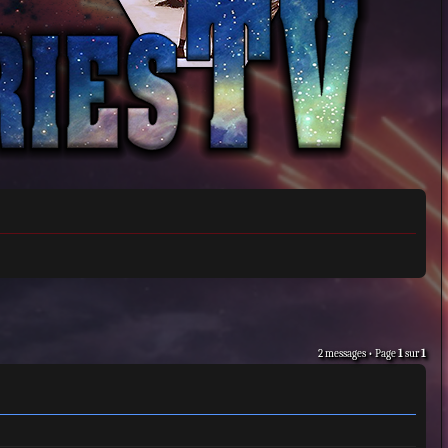
2 messages • Page
1
sur
1