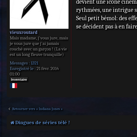
devient une icone cinéma
a
rythmées, une intrigue s
g
e
Seul petit bémol: des eff
se décident pas à en fai
vieuxroutard
Mais madame, j'vous jure, mais
je vous jure que j'ai jamais
couché avec un garçon ! (La vie
est un long fleuve tranquille)
Messages :
1321
Enregistré le :
21 févr. 2014
01:00
Inventaire
Retourner vers « Indiana Jones »
Dingues de séries télé !