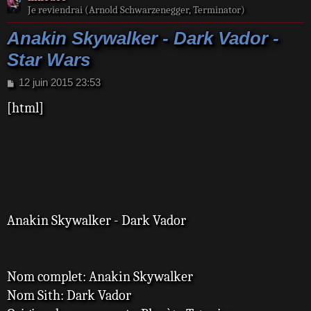
Je reviendrai (Arnold Schwarzenegger, Terminator)
Anakin Skywalker - Dark Vador -
Star Wars
M
12 juin 2015 23:53
e
[html]
s
s
a
g
e
Anakin Skywalker - Dark Vador
Nom complet: Anakin Skywalker
Nom Sith: Dark Vador