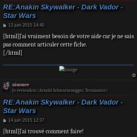
RE:Anakin Skywalker - Dark Vador -
Star Wars
M
13 juin 2015 14:40
e
[html]J`ai vraiment besoin de votre aide car je ne sais
s
s
pas comment articuler cette fiche.
a
[/html]
g
e
ninouee
Je reviendrai (Arnold Schwarzenegger, Terminator)
RE:Anakin Skywalker - Dark Vador -
Star Wars
M
14 juin 2015 12:37
e
[html]J`ai trouvé comment faire!
s
s