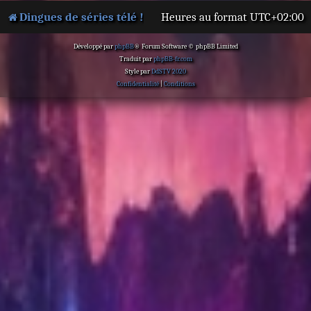
Dingues de séries télé !
Heures au format
UTC+02:00
Développé par
phpBB
® Forum Software © phpBB Limited
Traduit par
phpBB-fr.com
Style par
DdSTV 2020
Confidentialité
|
Conditions