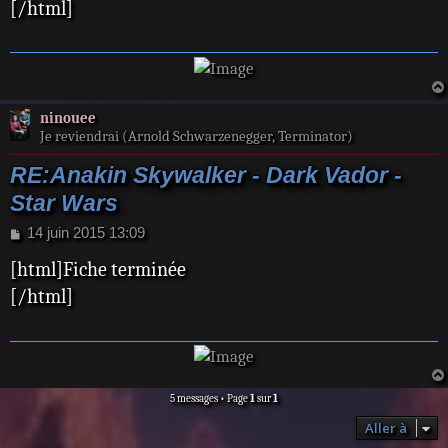
[/html]
a
g
e
ninouee
Je reviendrai (Arnold Schwarzenegger, Terminator)
RE:Anakin Skywalker - Dark Vador -
Star Wars
M
14 juin 2015 13:09
e
[html]Fiche terminée
s
s
[/html]
a
g
e
5 messages • Page
1
sur
1
Aller à