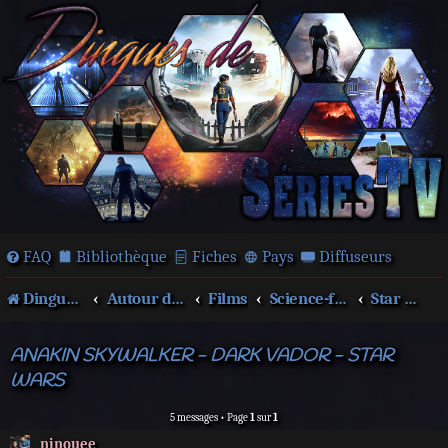
FAQ
Bibliothèque
Fiches
Pays
Diffuseurs
Dingues de séries télé !
Autour des films et séries
Films
Science-fiction
Star Wars
ANAKIN SKYWALKER - DARK VADOR - STAR
WARS
5 messages • Page
1
sur
1
ninouee