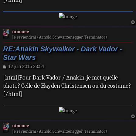
ninouee
Je reviendrai (Arnold Schwarzenegger, Terminator)
RE:Anakin Skywalker - Dark Vador -
Star Wars
M
12 juin 2015 23:54
e
[html]Pour Dark Vador / Anakin, je met quelle
s
s
photo? Celle de Hayden Christensen ou du costume?
a
[/html]
g
e
ninouee
Je reviendrai (Arnold Schwarzenegger, Terminator)