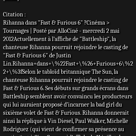
s
a
Citation :
g
e
Rihanna dans "Fast & Furious 6" ?Cinéma >
Tournages | Posté par AlloCiné - mercredi 2 mai
2012Actuellement à l’affiche de "Battleship", la
chanteuse Rihanna pourrait rejoindre le casting de
"Fast & Furious 6" de Justin
Lin.Rihanna+dans+\%22Fast+\%26+Furious+6\%2
2+\%3fSelon le tabloïd britannique The Sun, la
chanteuse Rihanna pourrait rejoindre le casting de
Fast & Furious 6. Ses débuts sur grands écrans dans
Battleship semblent avoir convaincu les producteurs
qui lui auraient proposé d’incarner la bad girl du
sixième volet de Fast & Furious. Rihanna donnerait
ainsi la réplique à Vin Diesel, Paul Walker, Michelle
Rodriguez (qui vient de confirmer sa présence au