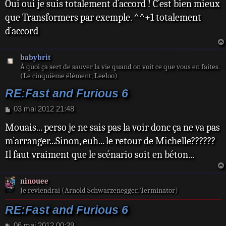
Oui oui je suis totalement d`accord ! C`est bien mieux
que Transformers par exemple. ^^+1 totalement
d`accord
babybrit
À quoi ça sert de sauver la vie quand on voit ce que vous en faites.
(Le cinquième élément, Leeloo)
RE:Fast and Furious 6
M
03 mai 2012 21:48
e
Mouais... perso je ne sais pas la voir donc ça ne va pas
s
s
m`arranger...Sinon, euh... le retour de Michelle??????
a
Il faut vraiment que le scénario soit en béton...
g
e
ninouee
Je reviendrai (Arnold Schwarzenegger, Terminator)
RE:Fast and Furious 6
M
06 mai 2012 00:39