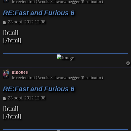
Je reviendrai (Arnold Schwarzenegger, Terminator)
RE:Fast and Furious 6
M
23 sept. 2012 12:38
e
[html]
s
s
[/html]
a
g
e
ninouee
Je reviendrai (Arnold Schwarzenegger, Terminator)
RE:Fast and Furious 6
M
23 sept. 2012 12:38
e
[html]
s
s
[/html]
a
g
e