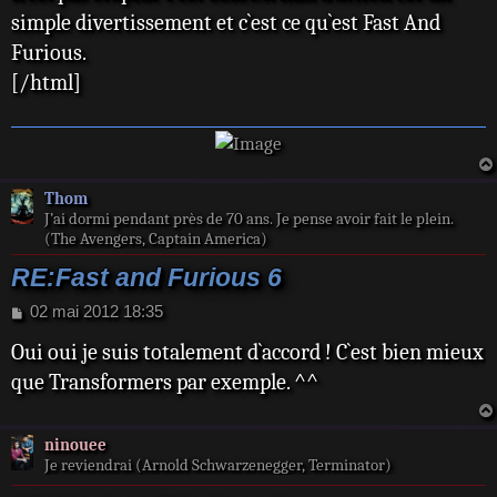
simple divertissement et c`est ce qu`est Fast And
Furious.
[/html]
Thom
J’ai dormi pendant près de 70 ans. Je pense avoir fait le plein.
(The Avengers, Captain America)
RE:Fast and Furious 6
M
02 mai 2012 18:35
e
Oui oui je suis totalement d`accord ! C`est bien mieux
s
s
que Transformers par exemple. ^^
a
g
e
ninouee
Je reviendrai (Arnold Schwarzenegger, Terminator)