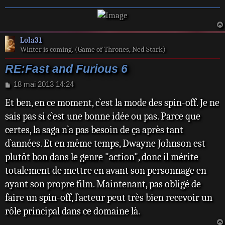
Lola31
Winter is coming. (Game of Thrones, Ned Stark)
RE:Fast and Furious 6
M
18 mai 2013 14:24
e
Et ben, en ce moment, c`est la mode des spin-off. Je ne
s
s
sais pas si c`est une bonne idée ou pas. Parce que
a
certes, la saga n`a pas besoin de ça après tant
g
e
d`années. Et en même temps, Dwayne Johnson est
plutôt bon dans le genre "action", donc il mérite
totalement de mettre en avant son personnage en
ayant son propre film. Maintenant, pas obligé de
faire un spin-off, l`acteur peut très bien recevoir un
rôle principal dans ce domaine là.