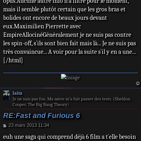
opus.Aucune autre info n`a filtré pour le moment,
mais il semble plutôt certain que les gros bras et
bolides ont encore de beaux jours devant
eux.Maximilien Pierrette avec
EmpireAllocinéGénéralement je ne suis pas contre
les spin-off, s`ils sont bien fait mais là... Je ne suis pas
très convaincue... A voir pour la suite s`il y en a une...
[/html]
laita
Je ne suis pas fou. Ma mère m’a fait passer des tests. (Sheldon
Cooper, The Big Bang Theory)
RE:Fast and Furious 6
M
23 mars 2013 11:34
e
euh une saga qui comprend déjà 6 film a t`elle besoin
s