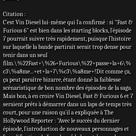
s
a
Citation :
g
e
C`est Vin Diesel lui-même qui l`a confirmé : si "Fast &
Furious 6" est bien dans les starting blocks, l`épisode
7 pourrait suivre très rapidement, puisque l`histoire
sur laquelle la bande partirait serait trop dense pour
tenir dans un seul
film.\%22Fast+\%26+Furious\%22+passe+la+6\%
c3\%a8me...+et+la+7\%c3\%a8me+!Dit comme ça,
ça peut paraître bizarre, étant donné la faiblesse
scénaristique de bon nombre des épisodes de la saga.
Mais bon, à en croire Vin Diesel, Fast & Furious 6 et 7
seraient prêts à démarrer dans un laps de temps très
court, pour une raison qu`il a expliquée à The
Hollywood Reporter : "Avec le succès du dernier
épisode, l`introduction de nouveaux personnages et