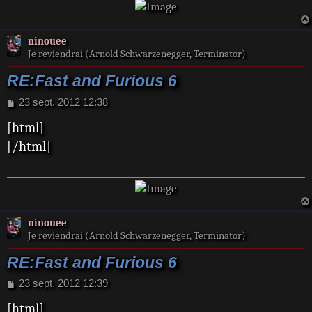
ninouee
Je reviendrai (Arnold Schwarzenegger, Terminator)
RE:Fast and Furious 6
M
23 sept. 2012 12:38
e
[html]
s
s
[/html]
a
g
e
ninouee
Je reviendrai (Arnold Schwarzenegger, Terminator)
RE:Fast and Furious 6
M
23 sept. 2012 12:39
e
[html]
s