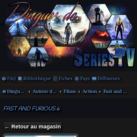
FAQ
Bibliothèque
Fiches
Pays
Diffuseurs
Dingues de séries télé !
Autour des films et séries
Films
Action
Fast and Furious
FAST AND FURIOUS 6
← Retour au magasin