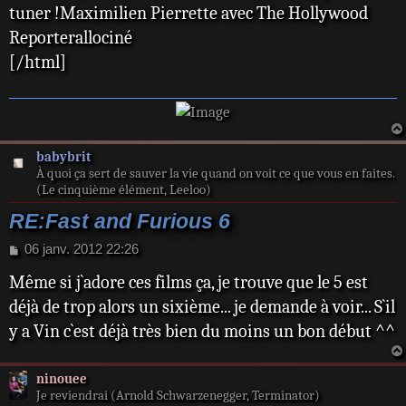
tuner !Maximilien Pierrette avec The Hollywood
Reporterallociné
[/html]
babybrit
À quoi ça sert de sauver la vie quand on voit ce que vous en faites.
(Le cinquième élément, Leeloo)
RE:Fast and Furious 6
M
06 janv. 2012 22:26
e
Même si j`adore ces films ça, je trouve que le 5 est
s
s
déjà de trop alors un sixième... je demande à voir... S`il
a
y a Vin c`est déjà très bien du moins un bon début ^^
g
e
ninouee
Je reviendrai (Arnold Schwarzenegger, Terminator)