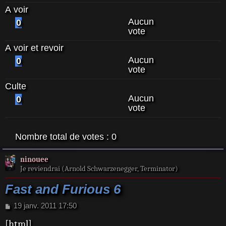
A voir
Aucun
0
vote
A voir et revoir
Aucun
0
vote
Culte
Aucun
0
vote
Nombre total de votes :
0
ninouee
Je reviendrai (Arnold Schwarzenegger, Terminator)
Fast and Furious 6
M
19 janv. 2011 17:50
e
[html]
s