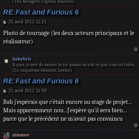
(The Avengers, Captain America)
RE:Fast and Furious 6
M
21 août 2012 11:21
e
Photo de tournage (les deux acteurs principaux et le
s
s
réalisateur)
a
g
e
babybrit
À quoi ça sert de sauver la vie quand on voit ce que vous en faites.
(Le cinquième élément, Leeloo)
RE:Fast and Furious 6
M
21 août 2012 11:59
e
Bah j`espérais que c`était encore au stage de projet...
s
s
Mais apparemment non...J`espère qu`il sera bien...
a
parce que le précédent ne m`avait pas convaincu
g
e
ninouee