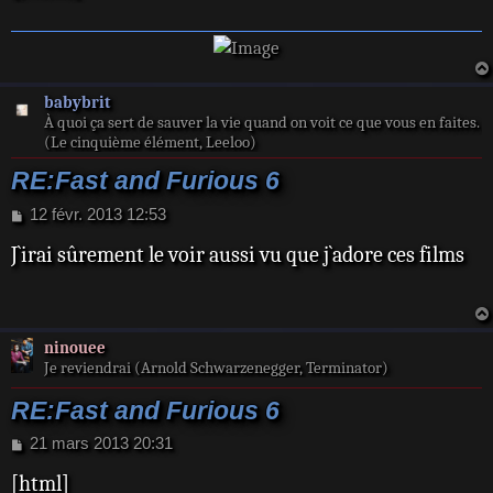
babybrit
À quoi ça sert de sauver la vie quand on voit ce que vous en faites.
(Le cinquième élément, Leeloo)
RE:Fast and Furious 6
M
12 févr. 2013 12:53
e
J`irai sûrement le voir aussi vu que j`adore ces films
s
s
a
g
e
ninouee
Je reviendrai (Arnold Schwarzenegger, Terminator)
RE:Fast and Furious 6
M
21 mars 2013 20:31
e
[html]
s