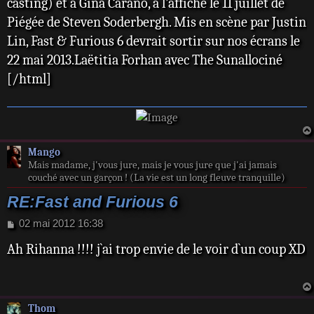
casting) et à Gina Carano, à l’affiche le 11 juillet de
Piégée de Steven Soderbergh. Mis en scène par Justin
Lin, Fast & Furious 6 devrait sortir sur nos écrans le
22 mai 2013.Laëtitia Forhan avec The Sunallociné
[/html]
Mango
Mais madame, j'vous jure, mais je vous jure que j'ai jamais
couché avec un garçon ! (La vie est un long fleuve tranquille)
RE:Fast and Furious 6
M
02 mai 2012 16:38
e
Ah Rihanna !!!! j`ai trop envie de le voir d`un coup XD
s
s
a
g
e
Thom