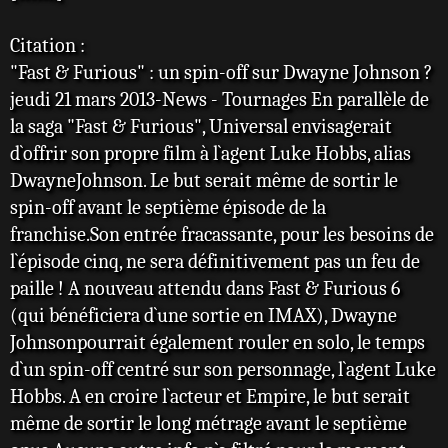
s
a
Citation :
g
e
"Fast & Furious" : un spin-off sur Dwayne Johnson ?
jeudi 21 mars 2013-News - Tournages En parallèle de
la saga "Fast & Furious", Universal envisagerait
d`offrir son propre film à l`agent Luke Hobbs, alias
DwayneJohnson. Le but serait même de sortir le
spin-off avant le septième épisode de la
franchise.Son entrée fracassante, pour les besoins de
l`épisode cinq, ne sera définitivement pas un feu de
paille ! A nouveau attendu dans Fast & Furious 6
(qui bénéficiera d`une sortie en IMAX), Dwayne
Johnsonpourrait également rouler en solo, le temps
d`un spin-off centré sur son personnage, l`agent Luke
Hobbs. A en croire l`acteur et Empire, le but serait
même de sortir le long métrage avant le septième