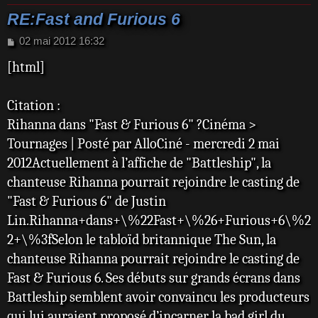
RE:Fast and Furious 6
M
02 mai 2012 16:32
e
[html]
s
s
a
Citation :
g
e
Rihanna dans "Fast & Furious 6" ?Cinéma >
Tournages | Posté par AlloCiné - mercredi 2 mai
2012Actuellement à l’affiche de "Battleship", la
chanteuse Rihanna pourrait rejoindre le casting de
"Fast & Furious 6" de Justin
Lin.Rihanna+dans+\%22Fast+\%26+Furious+6\%2
2+\%3fSelon le tabloïd britannique The Sun, la
chanteuse Rihanna pourrait rejoindre le casting de
Fast & Furious 6. Ses débuts sur grands écrans dans
Battleship semblent avoir convaincu les producteurs
qui lui auraient proposé d’incarner la bad girl du