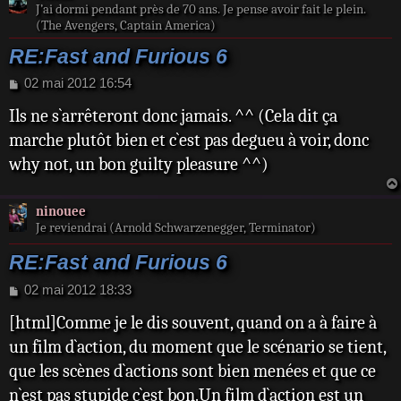
J’ai dormi pendant près de 70 ans. Je pense avoir fait le plein.
(The Avengers, Captain America)
RE:Fast and Furious 6
M
02 mai 2012 16:54
e
Ils ne s`arrêteront donc jamais. ^^ (Cela dit ça
s
s
marche plutôt bien et c`est pas degueu à voir, donc
a
why not, un bon guilty pleasure ^^)
g
e
ninouee
Je reviendrai (Arnold Schwarzenegger, Terminator)
RE:Fast and Furious 6
M
02 mai 2012 18:33
e
[html]Comme je le dis souvent, quand on a à faire à
s
s
un film d`action, du moment que le scénario se tient,
a
que les scènes d`actions sont bien menées et que ce
g
e
n`est pas stupide c`est bon.Un film d`action est un