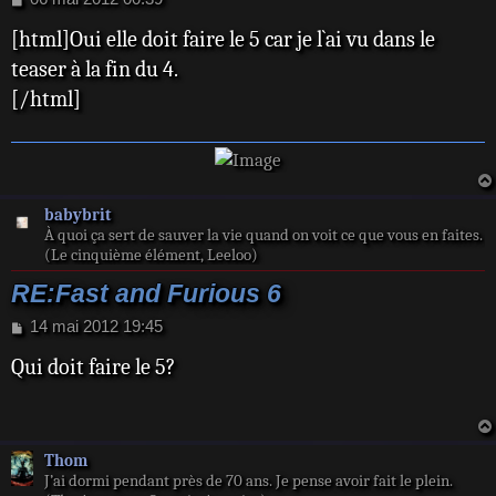
e
[html]Oui elle doit faire le 5 car je l`ai vu dans le
s
s
teaser à la fin du 4.
a
[/html]
g
e
babybrit
À quoi ça sert de sauver la vie quand on voit ce que vous en faites.
(Le cinquième élément, Leeloo)
RE:Fast and Furious 6
M
14 mai 2012 19:45
e
Qui doit faire le 5?
s
s
a
g
e
Thom
J’ai dormi pendant près de 70 ans. Je pense avoir fait le plein.