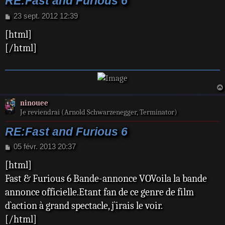
RE:Fast and Furious 6
M
23 sept. 2012 12:39
e
[html]
s
s
[/html]
a
g
e
ninouee
Je reviendrai (Arnold Schwarzenegger, Terminator)
RE:Fast and Furious 6
M
05 févr. 2013 20:37
e
[html]
s
s
Fast & Furious 6 Bande-annonce VOVoila la bande
a
annonce officielle.Etant fan de ce genre de film
g
e
d`action à grand spectacle, j`irais le voir.
[/html]