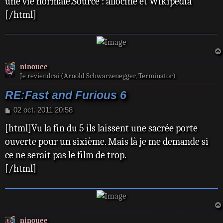
une vie normale.Source : allociné et Wikipedia
[/html]
ninouee
Je reviendrai (Arnold Schwarzenegger, Terminator)
RE:Fast and Furious 6
M
02 oct. 2011 20:58
e
[html]Vu la fin du 5 ils laissent une sacrée porte
s
s
ouverte pour un sixième. Mais là je me demande si
a
ce ne serait pas le film de trop.
g
e
[/html]
ninouee