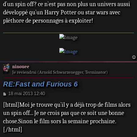
s
d`un spin off? ce n`est pas non plus un univers aussi
a
développé qu`un Harry Potter ou star wars avec
g
e
pléthore de personnages à exploiter!
ninouee
Je reviendrai (Arnold Schwarzenegger, Terminator)
RE:Fast and Furious 6
M
18 mai 2013 12:40
e
[html]Moi je trouve qu`il y a déjà trop de films alors
s
s
un spin off... Je ne crois pas que ce soit une bonne
a
chose.Sinon le film sors la semaine prochaine.
g
e
[/html]