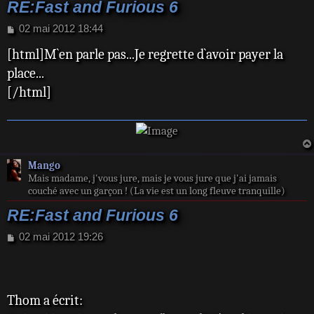
RE:Fast and Furious 6
M
02 mai 2012 18:44
e
[html]M`en parle pas...Je regrette d`avoir payer la
s
s
place...
a
[/html]
g
e
Mango
Mais madame, j'vous jure, mais je vous jure que j'ai jamais
couché avec un garçon ! (La vie est un long fleuve tranquille)
RE:Fast and Furious 6
M
02 mai 2012 19:26
e
s
s
a
Thom a écrit:
g
e