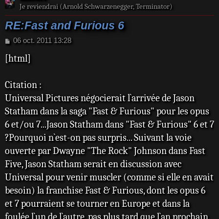
Je reviendrai (Arnold Schwarzenegger, Terminator)
RE:Fast and Furious 6
M
06 oct. 2011 13:28
e
[html]
s
s
a
Citation :
g
e
Universal Pictures négocierait l`arrivée de Jason
Statham dans la saga "Fast & Furious" pour les opus
6 et/ou 7...Jason Statham dans "Fast & Furious" 6 et 7
?Pourquoi n`est-on pas surpris... Suivant la voie
ouverte par Dwayne "The Rock" Johnson dans Fast
Five, Jason Statham serait en discussion avec
Universal pour venir muscler (comme si elle en avait
besoin) la franchise Fast & Furious, dont les opus 6
et 7 pourraient se tourner en Europe et dans la
foulée l`un de l`autre, pas plus tard que l`an prochain.