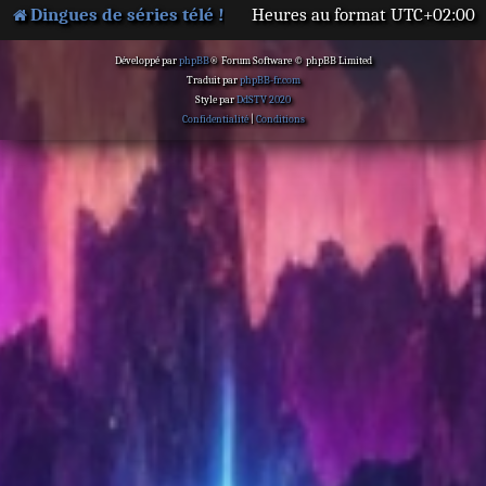
Dingues de séries télé !
Heures au format
UTC+02:00
Développé par
phpBB
® Forum Software © phpBB Limited
Traduit par
phpBB-fr.com
Style par
DdSTV 2020
Confidentialité
|
Conditions