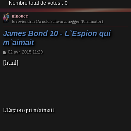
Nombre total de votes :
0
ninouee
Je reviendrai (Arnold Schwarzenegger, Terminator)
James Bond 10 - L`Espion qui
m`aimait
M
02 avr. 2015 11:29
e
[html]
s
s
a
g
e
L`Espion qui m`aimait