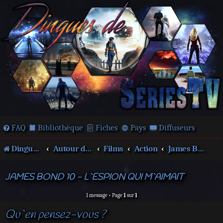
FAQ
Bibliothèque
Fiches
Pays
Diffuseurs
Dingues de séries télé !
Autour des films et séries
Films
Action
James Bond
JAMES BOND 10 - L`ESPION QUI M`AIMAIT
1 message • Page
1
sur
1
Qu`en pensez-vous ?