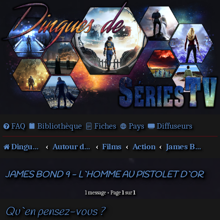
FAQ
Bibliothèque
Fiches
Pays
Diffuseurs
Dingues de séries télé !
Autour des films et séries
Films
Action
James Bond
JAMES BOND 9 - L`HOMME AU PISTOLET D`OR
1 message • Page
1
sur
1
Qu`en pensez-vous ?