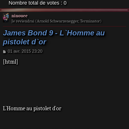
Nombre total de votes :
0
ninouee
Je reviendrai (Arnold Schwarzenegger, Terminator)
James Bond 9 - L`Homme au
pistolet d`or
M
01 avr. 2015 23:20
e
[html]
s
s
a
g
e
L`Homme au pistolet d`or