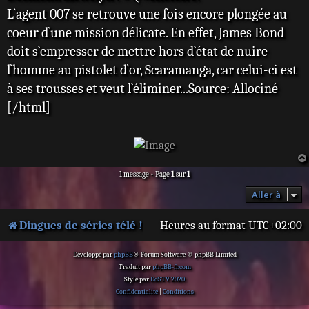
L`agent 007 se retrouve une fois encore plongée au
coeur d`une mission délicate. En effet, James Bond
doit s`empresser de mettre hors d`état de nuire
l`homme au pistolet d`or, Scaramanga, car celui-ci est
à ses trousses et veut l`éliminer...Source: Allociné
[/html]
1 message • Page
1
sur
1
Aller à
Dingues de séries télé !
Heures au format
UTC+02:00
Développé par
phpBB
® Forum Software © phpBB Limited
Traduit par
phpBB-fr.com
Style par
DdSTV 2020
Confidentialité
|
Conditions