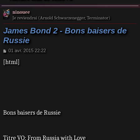
ninouee
Je reviendrai (Arnold Schwarzenegger, Terminator)
James Bond 2 - Bons baisers de
Russie
M
01 avr. 2015 22:22
e
[html]
s
s
a
g
e
Bons baisers de Russie
Titre VO: From Russia with Love