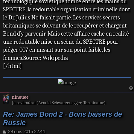
technologique soviétique tombe entre les mains du
SPECTRE, la redoutable organisation criminelle dont
le Dr. Julius No faisait partie. Les services secrets
britanniques se doivent de le récupérer et chargent
Bond d`y parvenir. Mais cette affaire cache en réalité
une redoutable mise en scène du SPECTRE pour
piéger 007 en misant sur son point faible, les
femmes.Source: Wikipedia
[/html]
ninouee
Je reviendrai (Arnold Schwarzenegger, Terminator)
Re: James Bond 2 - Bons baisers de
Russie
M
29 nov. 2015 22:44