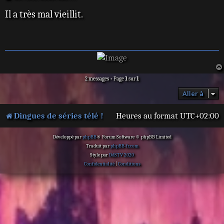
e
Il a très mal vieillit.
s
s
a
g
e
2 messages • Page
1
sur
1
Aller à
Dingues de séries télé !
Heures au format
UTC+02:00
Développé par
phpBB
® Forum Software © phpBB Limited
Traduit par
phpBB-fr.com
Style par
DdSTV 2020
Confidentialité
|
Conditions