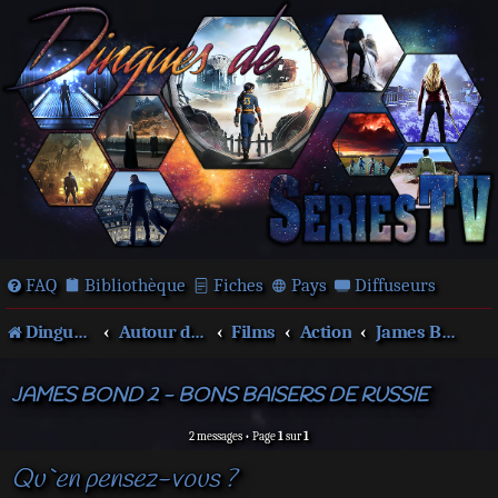
FAQ
Bibliothèque
Fiches
Pays
Diffuseurs
Dingues de séries télé !
Autour des films et séries
Films
Action
James Bond
JAMES BOND 2 - BONS BAISERS DE RUSSIE
2 messages • Page
1
sur
1
Qu`en pensez-vous ?