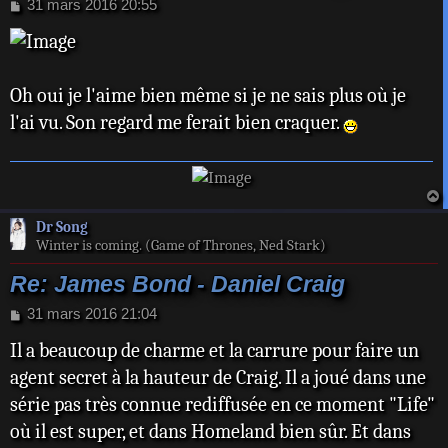
M
31 mars 2016 20:55
e
s
s
a
Oh oui je l'aime bien même si je ne sais plus où je
g
e
l'ai vu. Son regard me ferait bien craquer.
a
Dr Song
t
Winter is coming. (Game of Thrones, Ned Stark)
Re: James Bond - Daniel Craig
M
31 mars 2016 21:04
e
Il a beaucoup de charme et la carrure pour faire un
s
s
agent secret à la hauteur de Craig. Il a joué dans une
a
série pas très connue rediffusée en ce moment "Life"
g
e
où il est super, et dans Homeland bien sûr. Et dans