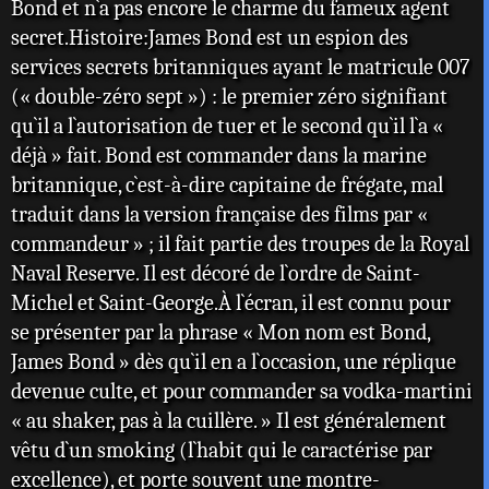
Bond et n`a pas encore le charme du fameux agent
secret.Histoire:James Bond est un espion des
services secrets britanniques ayant le matricule 007
(« double-zéro sept ») : le premier zéro signifiant
qu`il a l`autorisation de tuer et le second qu`il l`a «
déjà » fait. Bond est commander dans la marine
britannique, c`est-à-dire capitaine de frégate, mal
traduit dans la version française des films par «
commandeur » ; il fait partie des troupes de la Royal
Naval Reserve. Il est décoré de l`ordre de Saint-
Michel et Saint-George.À l`écran, il est connu pour
se présenter par la phrase « Mon nom est Bond,
James Bond » dès qu`il en a l`occasion, une réplique
devenue culte, et pour commander sa vodka-martini
« au shaker, pas à la cuillère. » Il est généralement
vêtu d`un smoking (l`habit qui le caractérise par
excellence), et porte souvent une montre-