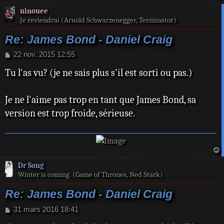
ninouee
Je reviendrai (Arnold Schwarzenegger, Terminator)
Re: James Bond - Daniel Craig
M
22 nov. 2015 12:55
e
Tu l'as vu? (je ne sais plus s'il est sorti ou pas.)
s
s
a
Je ne l'aime pas trop en tant que James Bond, sa
g
e
version est trop froide, sérieuse.
a
Dr Song
t
Winter is coming. (Game of Thrones, Ned Stark)
Re: James Bond - Daniel Craig
M
31 mars 2016 18:41
e