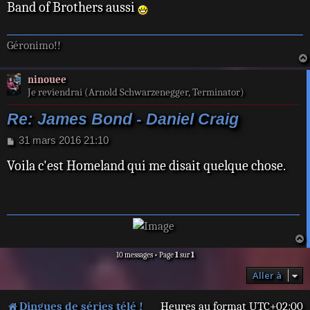
Band of Brothers aussi
Géronimo!!
ninouee
Je reviendrai (Arnold Schwarzenegger, Terminator)
Re: James Bond - Daniel Craig
M
31 mars 2016 21:10
e
Voila c'est Homeland qui me disait quelque chose.
s
s
a
g
e
a
10 messages • Page
1
sur
1
t
Aller à
Dingues de séries télé !
Heures au format
UTC+02:00