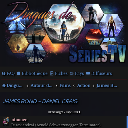
FAQ
Bibliothèque
Fiches
Pays
Diffuseurs
Dingues de séries télé !
Autour des films et séries
Films
Action
James Bond
JAMES BOND - DANIEL CRAIG
10 messages • Page
1
sur
1
ninouee
Je reviendrai (Arnold Schwarzenegger, Terminator)