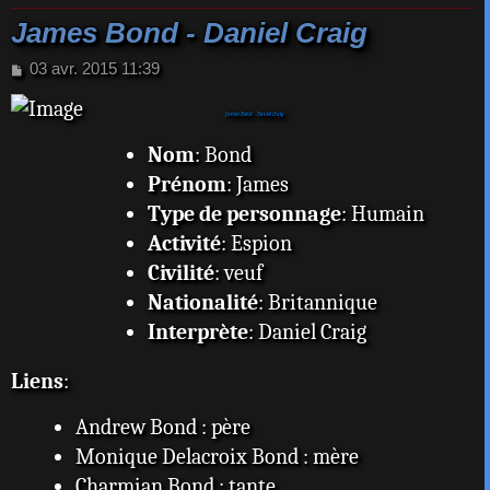
James Bond - Daniel Craig
M
03 avr. 2015 11:39
e
s
James Bond - Daniel Craig
s
a
Nom
: Bond
g
Prénom
: James
e
Type de personnage
: Humain
Activité
: Espion
Civilité
: veuf
Nationalité
: Britannique
Interprète
: Daniel Craig
Liens
:
Andrew Bond : père
Monique Delacroix Bond : mère
Charmian Bond : tante