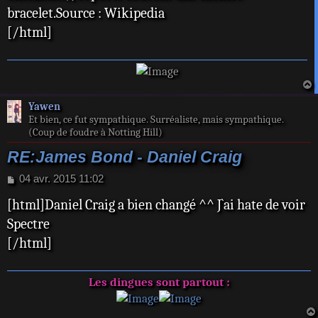
bracelet.Source : Wikipedia
[/html]
a
Yawen
t
Et bien, ce fut sympathique. Surréaliste, mais sympathique.
(Coup de foudre à Notting Hill)
RE:James Bond - Daniel Craig
M
04 avr. 2015 11:02
e
[html]Daniel Craig a bien changé ^^ J`ai hate de voir
s
s
Spectre
a
[/html]
g
e
Les dingues sont partout :