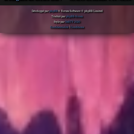
Développé par
phpBB
® Forum Software © phpBB Limited
Traduit par
phpBB-fr.com
Style par
DdSTV 2020
Confidentialité
|
Conditions