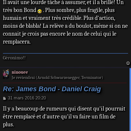
Il avait une lourde tâche à assumer, et il a brillé! Un
s
s
très bon Bond
. Plus sombre, plus fragile, plus
a
humain et vraiment très crédible. Plus d'action,
g
e
moins de blabla! La relève a du boulot, même si on ne
connait je crois pas encore le nom de celui qui le
remplacera.
Géronimo!!
ninouee
Je reviendrai (Arnold Schwarzenegger, Terminator)
Re: James Bond - Daniel Craig
M
31 mars 2016 20:20
e
Il y a beaucoup de rumeurs qui disent qu'il pourrait
s
s
être remplacé et d'autre qu'il va faire un film de
a
plus.
g
e