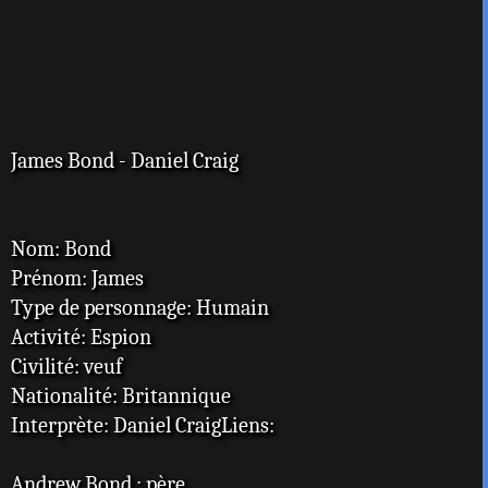
g
e
James Bond - Daniel Craig
Nom: Bond
Prénom: James
Type de personnage: Humain
Activité: Espion
Civilité: veuf
Nationalité: Britannique
Interprète: Daniel CraigLiens:
Andrew Bond : père