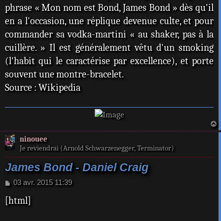
phrase « Mon nom est Bond, James Bond » dès qu'il
en a l'occasion, une réplique devenue culte, et pour
commander sa vodka-martini « au shaker, pas à la
cuillère. » Il est généralement vêtu d'un smoking
(l'habit qui le caractérise par excellence), et porte
souvent une montre-bracelet.
Source : Wikipedia
a
ninouee
t
Je reviendrai (Arnold Schwarzenegger, Terminator)
James Bond - Daniel Craig
M
03 avr. 2015 11:39
e
[html]
s
s
a