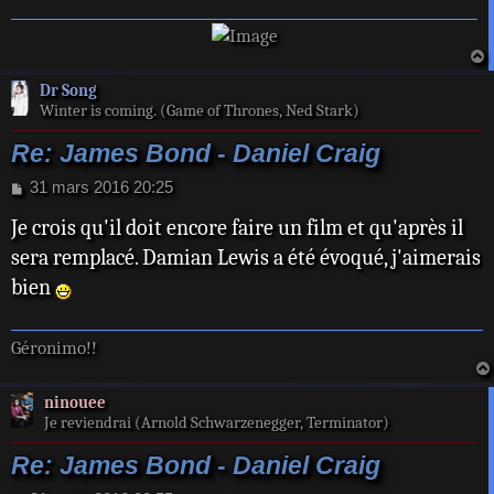
a
Dr Song
t
Winter is coming. (Game of Thrones, Ned Stark)
Re: James Bond - Daniel Craig
M
31 mars 2016 20:25
e
Je crois qu'il doit encore faire un film et qu'après il
s
s
sera remplacé. Damian Lewis a été évoqué, j'aimerais
a
bien
g
e
Géronimo!!
ninouee
Je reviendrai (Arnold Schwarzenegger, Terminator)
Re: James Bond - Daniel Craig