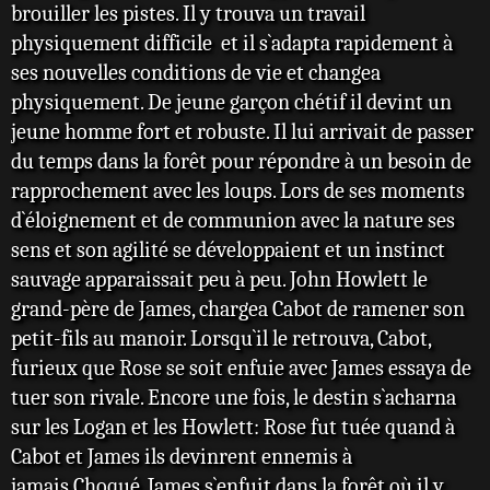
brouiller les pistes. Il y trouva un travail
physiquement difficile et il s`adapta rapidement à
ses nouvelles conditions de vie et changea
physiquement. De jeune garçon chétif il devint un
jeune homme fort et robuste. Il lui arrivait de passer
du temps dans la forêt pour répondre à un besoin de
rapprochement avec les loups. Lors de ses moments
d`éloignement et de communion avec la nature ses
sens et son agilité se développaient et un instinct
sauvage apparaissait peu à peu. John Howlett le
grand-père de James, chargea Cabot de ramener son
petit-fils au manoir. Lorsqu`il le retrouva, Cabot,
furieux que Rose se soit enfuie avec James essaya de
tuer son rivale. Encore une fois, le destin s`acharna
sur les Logan et les Howlett: Rose fut tuée quand à
Cabot et James ils devinrent ennemis à
jamais.Choqué, James s`enfuit dans la forêt où il y