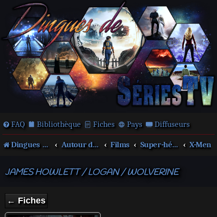
FAQ
Bibliothèque
Fiches
Pays
Diffuseurs
Dingues de séries télé !
Autour des films et séries
Films
Super-héros
X-Men
JAMES HOWLETT / LOGAN / WOLVERINE
← Fiches