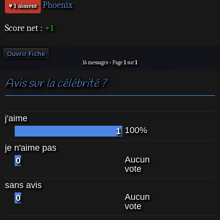
Phoenix
♥ 1 aiment
Score net :
+1
Ouvrir Fiche
16 messages • Page
1
sur
1
Avis sur la célébrité ?
j'aime
100%
1
je n'aime pas
Aucun
0
vote
sans avis
Aucun
0
vote