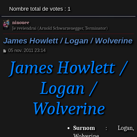
Nombre total de votes :
1
ninouee
Je reviendrai (Arnold Schwarzenegger, Terminator)
James Howlett / Logan / Wolverine
M
05 nov. 2011 23:14
e
James Howlett /
s
s
a
g
Logan /
e
Wolverine
Surnom
: Logan,
Wolverine