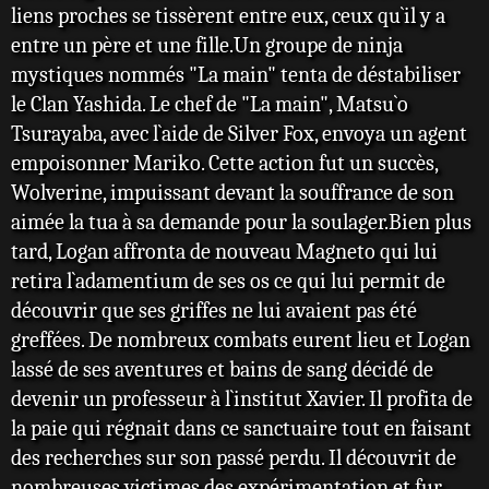
liens proches se tissèrent entre eux, ceux qu`il y a
entre un père et une fille.Un groupe de ninja
mystiques nommés "La main" tenta de déstabiliser
le Clan Yashida. Le chef de "La main", Matsu`o
Tsurayaba, avec l`aide de Silver Fox, envoya un agent
empoisonner Mariko. Cette action fut un succès,
Wolverine, impuissant devant la souffrance de son
aimée la tua à sa demande pour la soulager.Bien plus
tard, Logan affronta de nouveau Magneto qui lui
retira l`adamentium de ses os ce qui lui permit de
découvrir que ses griffes ne lui avaient pas été
greffées. De nombreux combats eurent lieu et Logan
lassé de ses aventures et bains de sang décidé de
devenir un professeur à l`institut Xavier. Il profita de
la paie qui régnait dans ce sanctuaire tout en faisant
des recherches sur son passé perdu. Il découvrit de
nombreuses victimes des expérimentation et fur