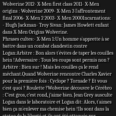
Wolverine 2012- X-Men first class 2011- X-Men
origins : Wolverine 2009- X-Men 3 l`affrontement
final 2006- X-Men 2 2003- X-Men 2000Incarnations:
- Hugh Jackman- Troy Sivan: James Howlett enfant
dans X-Men Origins Wolverine.
Phrases cultes:- X-Men 1:Un homme s`apprette à se
battre dans un combat clandestin contre
Logan:Arbitre : Bon alors t`évites de taper les couilles
hein !Adversaire : Tous les coups sont permis non ?
Arbitre : Bien sur ! Mais les couilles ça le rend
méchant.Quand Wolverine rencontre Charles Xavier
pour la première fois : Cyclope ? Tornade ? Et vous
c`est quoi ? Roulette ?Wolverine découvre le Cérébro
: C’est gros, c’est rond, j’aime bien. Jean Grey ausculte
Logan dans le laboratoire et Logan dit: Alors, t`aimes
bien ça m`enlever ma chemise hein !Ils sont dans la
statue de la liberté et ils ont été attaqués par