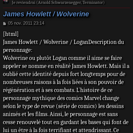
Je reviendrai (Arnold Schwarzenegger, Terminator)
Elizabeth
Malcolm Colcord
James Howlett / Wolverine
Howlett, née
Mr. X
Hudson :
Nitro
M
05 nov. 2011 23:14
e
mère
Le Punisher
[html]
s
biologique,
Romulus
s
James Howlett / Wolverine / LoganDescription du
a
décédée
Roughouse
personnage:
g
John
Samouraï d'argent
e
Wolverine ou plutôt Logan comme il aime se faire
Howlett :
Shiva
appeler se nomme en réalité James Howlett. Mais il a
père adoptif,
Speed Demon
oublié cette identité depuis fort longtemps pour de
décédé
Spore
nombreuses raisons à la fois liées à son pouvoir de
John
Wendigo
régénération et à ses combats. L`histoire de ce
Howlett
Wildside
personnage mythique des comics Marvel change
Junior :
selon le type de revue (série de comics) les dessins
demi-frère
animés et les films. Ainsi, le personnage est sans
maternel
cesse renouvelé tout en gardant les bases qui font de
aîné,
lui un être à la fois terrifiant et attendrissant. Ce