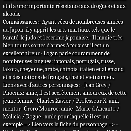
et il a une importante résistance aux drogues et aux
alcools.
Connaissances:- Ayant vécu de nombreuses années
au Japon, il y apprit les arts martiaux tels que le
karaté, le judo et l`escrime japonaise.- Il manie très
bien toutes sortes d`armes à feux est il est un
excellent tireur.- Logan parle couramment de
nombreuses langues: japonais, portugais, russe,
lakota, cheyenne, arabe, chinois, italien et allemand
et a des notions de français, thai et vietnamien.
Liens avec d`autres personnages: - Jean Grey /
Phoenix: amie, il est secrètement amoureux de cette
jeune femme- Charles Xavier / Professeur X: ami,
mentor- Ororo Monroe: amie- Marie d`Ancanto /
Malicia / Rogue : amie pour laquelle il est un
exemple => Lien vers la fiche du personnage => -