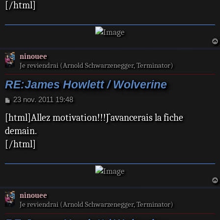
[/html]
ninouee
Je reviendrai (Arnold Schwarzenegger, Terminator)
RE:James Howlett / Wolverine
M
23 nov. 2011 19:48
e
[html]Allez motivation!!!J`avancerais la fiche
s
s
demain.
a
[/html]
g
e
ninouee
Je reviendrai (Arnold Schwarzenegger, Terminator)