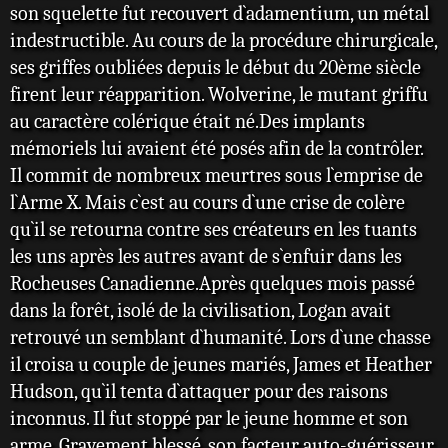
son squelette fut recouvert d`adamentium, un métal
indestructible. Au cours de la procédure chirurgicale,
ses griffes oubliées depuis le début du 20ème siècle
firent leur réapparition. Wolverine, le mutant griffu
au caractère colérique était né.Des implants
mémoriels lui avaient été posés afin de la contrôler.
Il commit de nombreux meurtres sous l`emprise de
l`Arme X. Mais c`est au cours d`une crise de colère
qu`il se retourna contre ses créateurs en les tuants
les uns après les autres avant de s`enfuir dans les
Rocheuses Canadienne.Après quelques mois passé
dans la forêt, isolé de la civilisation, Logan avait
retrouvé un semblant d`humanité. Lors d`une chasse
il croisa u couple de jeunes mariés, James et Heather
Hudson, qu`il tenta d`attaquer pour des raisons
inconnus. Il fut stoppé par le jeune homme et son
arme. Gravement blessé, son facteur auto-guérisseur