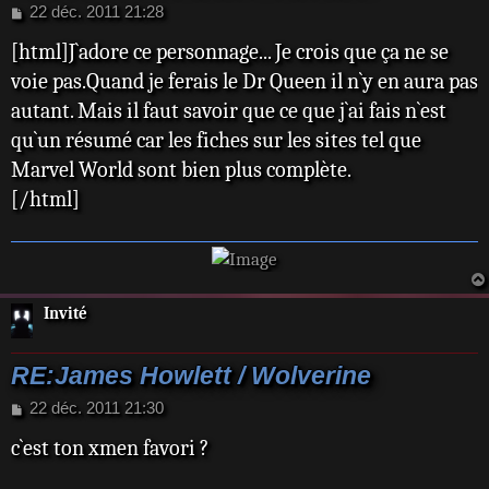
M
22 déc. 2011 21:28
e
[html]J`adore ce personnage... Je crois que ça ne se
s
s
voie pas.Quand je ferais le Dr Queen il n`y en aura pas
a
autant. Mais il faut savoir que ce que j`ai fais n`est
g
e
qu`un résumé car les fiches sur les sites tel que
Marvel World sont bien plus complète.
[/html]
Invité
RE:James Howlett / Wolverine
M
22 déc. 2011 21:30
e
c`est ton xmen favori ?
s
s
a