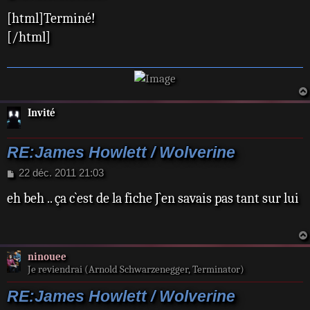
e
[html]Terminé!
s
s
[/html]
a
g
e
Invité
RE:James Howlett / Wolverine
M
22 déc. 2011 21:03
e
eh beh .. ça c`est de la fiche J`en savais pas tant sur lui
s
s
a
g
e
ninouee
Je reviendrai (Arnold Schwarzenegger, Terminator)
RE:James Howlett / Wolverine