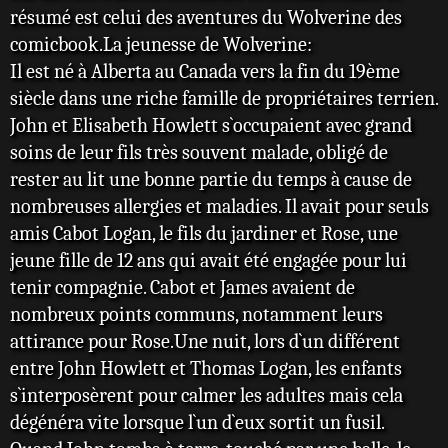
présumé
résumé est celui des aventures du Wolverine des
décédé
comicbook.La jeunesse de Wolverine:
Istu :
Il est né à Alberta au Canada vers la fin du 19ème
première
siècle dans une riche famille de propriétaires terrien.
épouse,
John et Elisabeth Howlett s`occupaient avec grand
décédée
soins de leur fils très souvent malade, obligé de
Ophelia
rester au lit une bonne partie du temps à cause de
Sarkissian :
nombreuses allergies et maladies. Il avait pour seuls
alias
amis Cabot Logan, le fils du jardiner et Rose, une
Madame
jeune fille de 12 ans qui avait été engagée pour lui
Hydra et La
tenir compagnie. Cabot et James avaient de
Vipère,
nombreux points communs, notamment leurs
deuxième
attirance pour Rose.Une nuit, lors d`un différent
épouse,
entre John Howlett et Thomas Logan, les enfants
divorcée
s`interposèrent pour calmer les adultes mais cela
Akihiro :
dégénéra vite lorsque l`un d`eux sortit un fusil.
alias Daken,