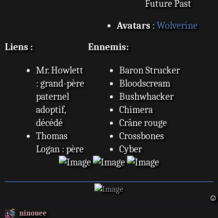
Future Past
Avatars
:
Wolverine
Liens :
Ennemis:
Mr. Howlett
Baron Strucker
: grand-père
Bloodscream
paternel
Bushwhacker
adoptif,
Chimera
décédé
Crâne rouge
Thomas
Crossbones
Logan : père
Cyber
biologique,
Electro
décédé
Geist
Cabot Logan
The Hood
: demi-frère
Lady Deathstrike
ninouee
paternel
Madame Hydra