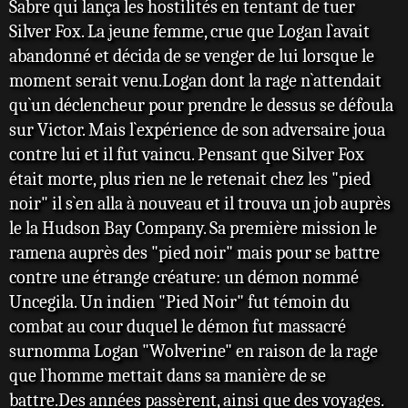
Sabre qui lança les hostilités en tentant de tuer
Silver Fox. La jeune femme, crue que Logan l`avait
abandonné et décida de se venger de lui lorsque le
moment serait venu.Logan dont la rage n`attendait
qu`un déclencheur pour prendre le dessus se défoula
sur Victor. Mais l`expérience de son adversaire joua
contre lui et il fut vaincu. Pensant que Silver Fox
était morte, plus rien ne le retenait chez les "pied
noir" il s`en alla à nouveau et il trouva un job auprès
le la Hudson Bay Company. Sa première mission le
ramena auprès des "pied noir" mais pour se battre
contre une étrange créature: un démon nommé
Uncegila. Un indien "Pied Noir" fut témoin du
combat au cour duquel le démon fut massacré
surnomma Logan "Wolverine" en raison de la rage
que l`homme mettait dans sa manière de se
battre.Des années passèrent, ainsi que des voyages.