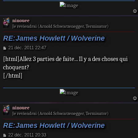
ninouee
Je reviendrai (Arnold Schwarzenegger, Terminator)
RE:James Howlett / Wolverine
M
21 déc. 2011 22:47
e
[html]Allez 3 parties de faite... Il y a des choses qui
s
s
choquent?
a
[/html]
g
e
ninouee
Je reviendrai (Arnold Schwarzenegger, Terminator)
RE:James Howlett / Wolverine
M
22 déc. 2011 20:33