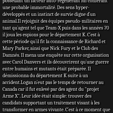
possédant un facteur auto-régénérant lui conférant
une probable immortalité. Des sens hyper-
développés et un instinct de survie digne d`un
animal.Il rejoignit des équipes pseudo-militaires en
tant qu`agent tel que Team-X puis dans les années 70
il joua les espions pour le département K. C`est à
cette période qu`il fit la connaissance de Richard et
Mary Parker, ainsi que Nick Fury et le Club des
Damnés. Il mena une enquête sur cette organisation
avec Carol Danvers et ils découvrirent qu`une guerre
entre humains et mutants était préparée. Il
démissionna du département K suite à un
accident.Logan n`eut pas le temps de retourner au
Canada car il fut enlevé par des agent du "projet
Arme X". Leur idée était simple: trouver des
candidats supportant un traitement visant à les
transformer en armes vivante. C`est à ce moment que