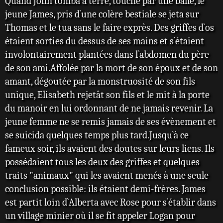
Quand John tomba à terre, touché par une balle, le
fils eu avec
jeune James, pris d`une colère bestiale se jeta sur
Itsu
Thomas et le tua sans le faire exprès. Des griffes d`os
Erista : fils
étaient sorties du dessus de ses mains et s`étaient
eu avec
involontairement plantées dans l`abdomen du père
Gahck
de son ami.Affolée par la mort de son époux et de son
Amiko
amant, dégoutée par la monstruosité de son fils
Kobayashi :
unique, Elisabeth rejetât son fils et le mit à la porte
fille
du manoir en lui ordonnant de ne jamais revenir. La
adoptive
jeune femme ne se remis jamais de ses évènement et
Laura
se suicida quelques temps plus tard.Jusqu`à ce
Kinney :
fameux soir, ils avaient des doutes sur leurs liens. Ils
alias X-23,
possédaient tous les deux des griffes et quelques
clone
traits "animaux" qui les avaient menés à une seule
féminin et
conclusion possible: ils étaient demi-frères. James
sœur
est partit loin d`Alberta avec Rose pour s`établir dans
adoptive
un village minier où il se fit appeler Logan pour