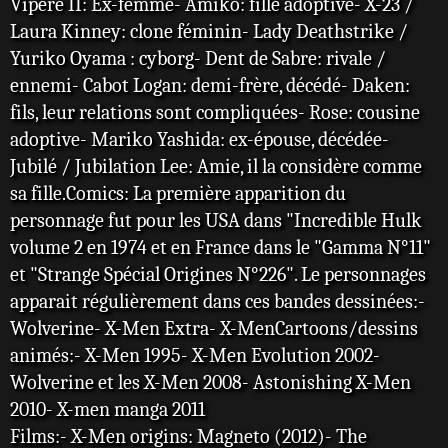
Vipère II: Ex-femme- Amiko: fille adoptive- X-23 /
Laura Kinney: clone féminin- Lady Deathstrike /
Yuriko Oyama : cyborg- Dent de Sabre: rivale /
ennemi- Cabot Logan: demi-frère, décédé- Daken:
fils, leur relations sont compliquées- Rose: cousine
adoptive- Mariko Yashida: ex-épouse, décédée-
Jubilé / Jubilation Lee: Amie, il la considère comme
sa fille.Comics: La première apparition du
personnage fut pour les USA dans "Incredible Hulk
volume 2 en 1974 et en France dans le "Gamma N°11"
et "Strange Spécial Origines N°226". Le personnages
apparait régulièrement dans ces bandes dessinées:-
Wolverine- X-Men Extra- X-MenCartoons/dessins
animés:- X-Men 1995- X-Men Evolution 2002-
Wolverine et les X-Men 2008- Astonishing X-Men
2010- X-men manga 2011
Films:- X-Men origins: Magneto (2012)- The