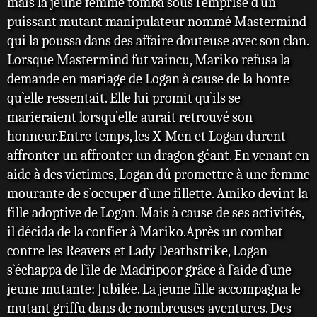
mais la jeune femme tomba sous l`emprise d`un
puissant mutant manipulateur nommé Mastermind
qui la poussa dans des affaire douteuse avec son clan.
Lorsque Mastermind fut vaincu, Mariko refusa la
demande en mariage de Logan à cause de la honte
qu`elle ressentait. Elle lui promit qu`ils se
marieraient lorsqu`elle aurait retrouvé son
honneur.Entre temps, les X-Men et Logan durent
affronter un affronter un dragon géant. En venant en
aide à des victimes, Logan dû promettre à une femme
mourante de s`occuper d`une fillette. Amiko devint la
fille adoptive de Logan. Mais à cause de ses activités,
il décida de la confier à Mariko.Après un combat
contre les Reavers et Lady Deathstrike, Logan
s`échappa de l`île de Madripoor grâce à l`aide d`une
jeune mutante: Jubilée. La jeune fille accompagna le
mutant griffu dans de nombreuses aventures. Des