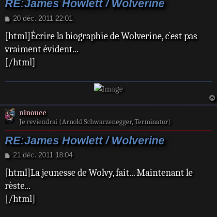
RE:James Howlett / Wolverine
M
20 déc. 2011 22:01
e
[html]Écrire la biographie de Wolverine, c`est pas
s
s
vraiment évident...
a
[/html]
g
e
ninouee
Je reviendrai (Arnold Schwarzenegger, Terminator)
RE:James Howlett / Wolverine
M
21 déc. 2011 18:04
e
[html]La jeunesse de Wolvy, fait... Maintenant le
s
s
rèste...
a
[/html]
g
e