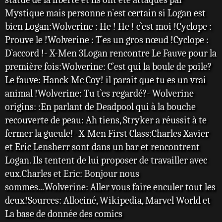
Mystique mais personne n`est certain si Logan est
bien Logan:Wolverine : He ! He ! c`est moi !Cyclope :
Prouve le !Wolverine : T`es un gros nœud !Cyclope :
D`accord !- X-Men 3Logan rencontre Le Fauve pour la
première fois:Wolverine: C`est qui la boule de poile?
Le fauve: Hanck Mc Coy! il parait que tu es un vrai
animal !Wolverine: Tu t`es regardé?- Wolverine
origins: :En parlant de Deadpool qui à la bouche
recouverte de peau: Ah tiens, Stryker a réussit à te
fermer la gueule!- X-Men First Class:Charles Xavier
et Eric Lensherr sont dans un bar et rencontrent
Logan. Ils tentent de lui proposer de travailler avec
eux.Charles et Eric: Bonjour nous
sommes...Wolverine: Aller vous faire enculer tout les
deux!Sources: Allociné, Wikipedia, Marvel World et
La base de donnée des comics