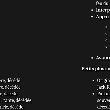
feu du 
Interp
Appar
Avata
Petits plus s
ère, décédé
Origin
re, décédée
Jack K
e, décédé
Partic
: tante, décédée
souven
ncle, décédé
décédé