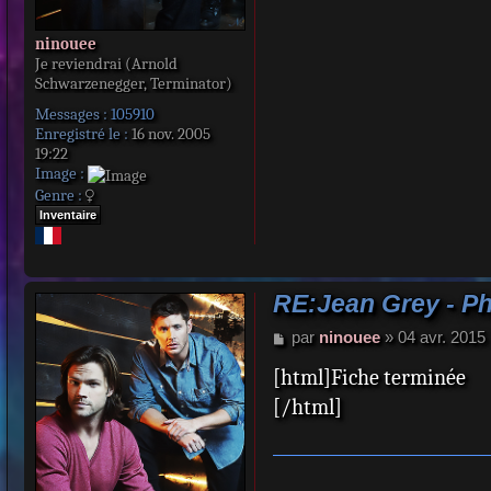
ninouee
Je reviendrai (Arnold
Schwarzenegger, Terminator)
Messages :
105910
Enregistré le :
16 nov. 2005
19:22
Image :
Genre :
Inventaire
RE:Jean Grey - P
M
par
ninouee
»
04 avr. 2015
e
[html]Fiche terminée
s
s
[/html]
a
g
e