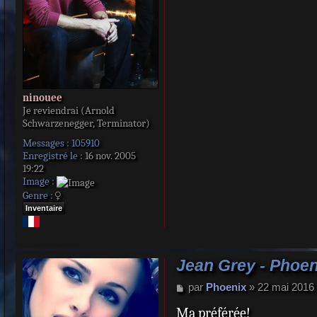
ninouee
Je reviendrai (Arnold
Schwarzenegger, Terminator)
Messages :
105910
Enregistré le :
16 nov. 2005
19:22
Image :
Genre :
Inventaire
Jean Grey - Phoen
M
par
Phoenix
»
22 mai 2016
e
Ma préférée!
s