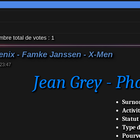
bre total de votes :
1
enix - Famke Janssen - X-Men
 23:47
Jean Grey - Ph
Surn
Activi
Statut
Type 
Pourvo