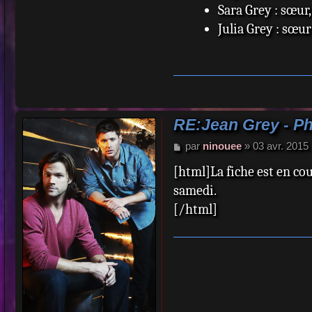
Sara Grey : sœur
Julia Grey : sœur
Roger Grey : frèr
Liam Grey : frèr
Gailyn Bailey : n
Joey Bailey : ne
Derry Campbell :
RE:Jean Grey - P
Bekka Wallis : n
M
par
ninouee
»
03 avr. 2015
e
Paul Bailey : bea
[html]La fiche est en cou
s
Scott Summers :
s
samedi.
a
Christopher Sum
[/html]
g
Alexander Summe
e
Gabriel Summers
Madelyne Pryor-
Nathan Christop
Rachel Summers :
Nate Grey : clone