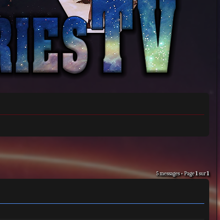
5 messages • Page
1
sur
1