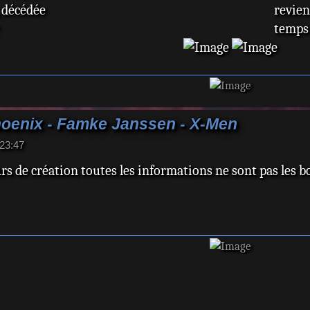
, décédée
revien
temps 
e
annulé
e
ièce
veu
 nièce, décédée
hoenix - Famke Janssen - X-Men
ièce, décédée
 23:47
u-frère
rs de création toutes les informations ne sont pas les b
 époux
mers : beau-père, décédé
rs : beau-frère
 : beau-frère
Summers : clone, décédée
her Summers : beau-fils
 fille alternative
 partiel