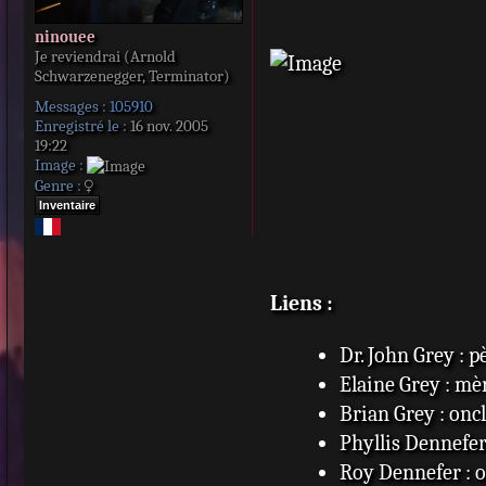
ninouee
Je reviendrai (Arnold
Schwarzenegger, Terminator)
Messages :
105910
Enregistré le :
16 nov. 2005
19:22
Image :
Genre :
Inventaire
Liens :
Dr. John Grey : p
Elaine Grey : mè
Brian Grey : oncl
Phyllis Dennefer 
Roy Dennefer : o