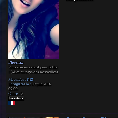
s
a
g
e
Phoenix
Vous êtes en retard pour le thé
! (Alice au pays des merveilles)
Messages :
1412
Enregistré le :
09 juin 2014
02:00
Genre :
Inventaire