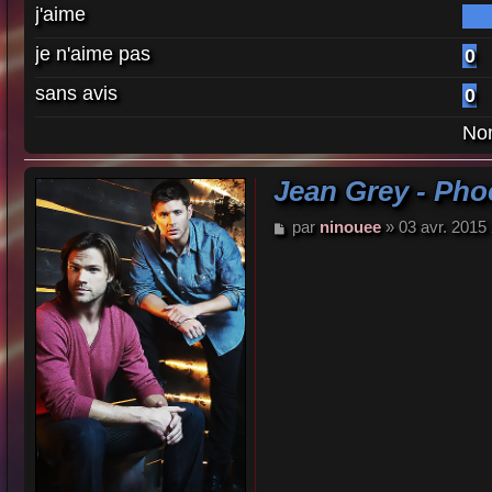
j'aime
je n'aime pas
0
sans avis
0
Nom
Jean Grey - Pho
M
par
ninouee
»
03 avr. 2015
e
s
s
a
g
e