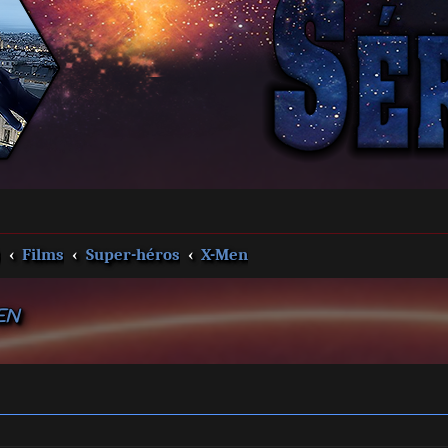
s
Films
Super-héros
X-Men
EN