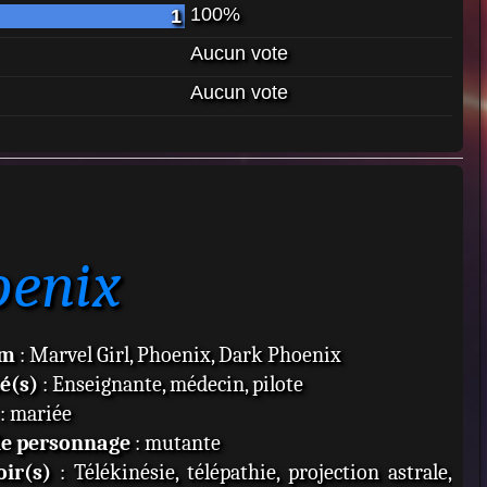
100%
1
Aucun vote
Aucun vote
oenix
om
: Marvel Girl, Phoenix, Dark Phoenix
té(s)
: Enseignante, médecin, pilote
: mariée
de personnage
: mutante
ir(s)
: Télékinésie, télépathie, projection astrale,