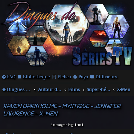
FAQ
Bibliothèque
Fiches
Pays
Diffuseurs
Dingues de séries télé !
Autour des films et séries
Films
Super-héros
X-Men
RAVEN DARKHOLME - MYSTIQUE - JENNIFER
LAWRENCE - X-MEN
4 messages • Page
1
sur
1