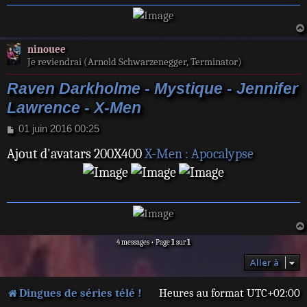
e
l'origine de l'extinction des
mutants dans le future il
ninouee
tenta de la tuer.
Je reviendrai (Arnold Schwarzenegger, Terminator)
Raven Darkholme - Mystique - Jennifer
Elle est experte en arts
Lawrence - X-Men
martiaux et excellente
espionne.
M
01 juin 2016 00:25
e
Ajout d'avatars 200X400
X-Men : Apocalypse
s
s
a
g
e
4 messages • Page
1
sur
1
Aller à
Dingues de séries télé !
Heures au format
UTC+02:00