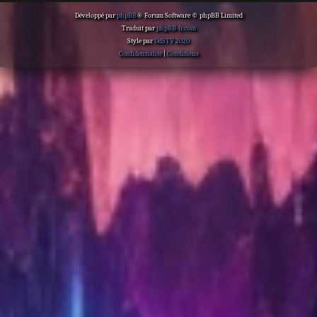
Développé par
phpBB
® Forum Software © phpBB Limited
Traduit par
phpBB-fr.com
Style par
DdSTV 2020
Confidentialité
|
Conditions