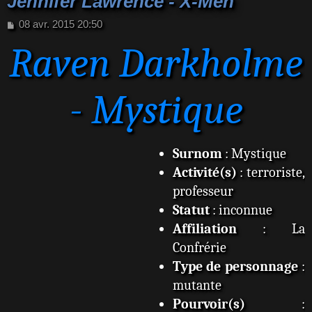
Jennifer Lawrence - X-Men
M
08 avr. 2015 20:50
e
Raven Darkholme
s
s
a
g
- Mystique
e
Surnom
: Mystique
Activité(s)
: terroriste,
professeur
Statut
: inconnue
Affiliation
: La
Confrérie
Type de personnage
:
mutante
Pourvoir(s)
: