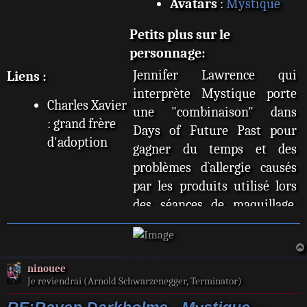
Avatars
:
Mystique
Petits plus sur le
personnage:
Jennifer Lawrence qui
Liens :
interprète Mystique porte
Charles Xavier
une "combinaison" dans
: grand frère
Days of Future Past pour
d'adoption
gagner du temps et des
problèmes d`allergie causés
par les produits utilisé lors
des séances de maquillage.
Dans X-Men : Le
Commencement, il fallait
environ 6h de maquillage
ninouee
chaque jours et 6
Je reviendrai (Arnold Schwarzenegger, Terminator)
professionnels du maquillage