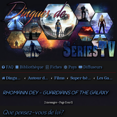
FAQ
Bibliothèque
Fiches
Pays
Diffuseurs
Dingues de séries télé !
Autour des films et séries
Films
Super-héros
Les Gardiens de la Galaxie
RHOMANN DEY - GUARDIANS OF THE GALAXY
2 messages • Page
1
sur
1
Que pensez-vous de lui?