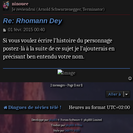
ninouee
Je reviendrai (Arnold Schwarzenegger, Terminator)
Re: Rhomann Dey
M
01 févr. 2015 00:40
e
Si vous voulez écrire l'histoire du personnage
s
s
postez-là à la suite de ce sujet je l'ajouterais en
a
précisant ben entendu votre nom.
g
e
2 messages • Page
1
sur
1
Aller à
Dingues de séries télé !
Heures au format
UTC+02:00
Développé par
phpBB
® Forum Software © phpBB Limited
Traduit par
phpBB-fr.com
Style par
DdSTV 2020