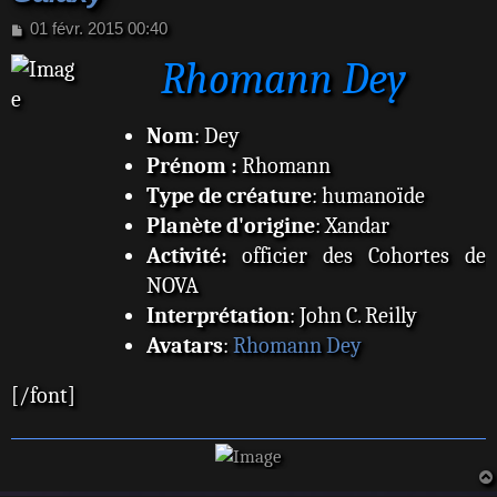
M
01 févr. 2015 00:40
e
Rhomann Dey
s
s
a
g
Nom
: Dey
e
Prénom :
Rhomann
Type de créature
: humanoïde
Planète d'origine
: Xandar
Activité:
officier des Cohortes de
NOVA
Interprétation
: John C. Reilly
Avatars
:
Rhomann Dey
[/font]