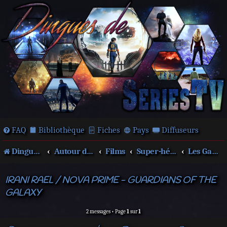
FAQ
Bibliothèque
Fiches
Pays
Diffuseurs
Dingues de séries télé !
Autour des films et séries
Films
Super-héros
Les Gardiens de la Galaxie
IRANI RAEL / NOVA PRIME - GUARDIANS OF THE
GALAXY
2 messages • Page
1
sur
1