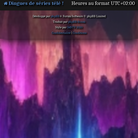
Dingues de séries télé !
Heures au format
UTC+02:00
Développé par
phpBB
® Forum Software © phpBB Limited
Traduit par
phpBB-fr.com
Style par
DdSTV 2020
Confidentialité
|
Conditions