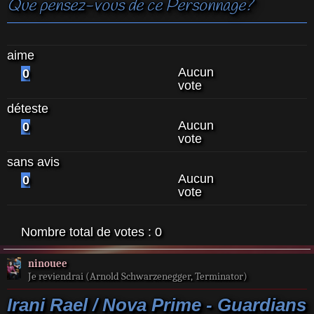
Que pensez-vous de ce Personnage?
aime
Aucun
0
vote
déteste
Aucun
0
vote
sans avis
Aucun
0
vote
Nombre total de votes :
0
ninouee
Je reviendrai (Arnold Schwarzenegger, Terminator)
Irani Rael / Nova Prime - Guardians