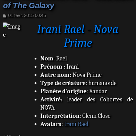
of The Galaxy
M
01 févr. 2015 00:45
e
Irani Rael - Nova
s
s
a
Prime
g
e
Nom
: Rael
Prénom :
Irani
Autre nom:
Nova Prime
Type de créature
: humanoïde
Planète d'origine
: Xandar
Activité:
leader des Cohortes de
NOVA
Interprétation
: Glenn Close
Avatars
:
Irani Rael