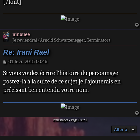
[/font]
ninouee
Je reviendrai (Arnold Schwarzenegger, Terminator)
Re: Irani Rael
M
01 févr. 2015 00:46
e
Si vous voulez écrire l'histoire du personnage
s
s
postez-là à la suite de ce sujet je l'ajouterais en
a
précisant ben entendu votre nom.
g
e
2 messages • Page
1
sur
1
Aller à