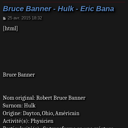
Bruce Banner - Hulk - Eric Bana
M
25 avr. 2015 18:32
e
[html]
s
s
a
g
e
Bruce Banner
Nom original: Robert Bruce Banner
Surnom: Hulk
Origine: Dayton, Ohio, Américain
Activité(s): Physicien