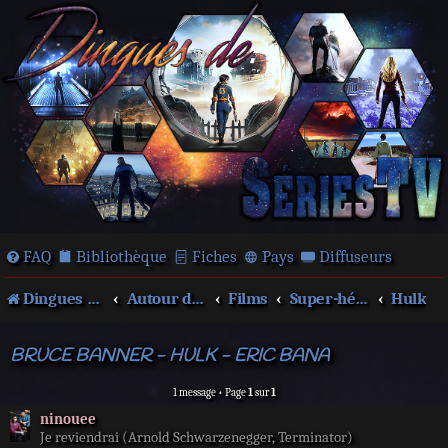
FAQ
Bibliothèque
Fiches
Pays
Diffuseurs
Dingues de séries télé !
Autour des films et séries
Films
Super-héros
Hulk
BRUCE BANNER - HULK - ERIC BANA
1 message • Page
1
sur
1
ninouee
Je reviendrai (Arnold Schwarzenegger, Terminator)