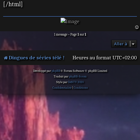
[/html]
1 message • Page
1
sur
1
Aller à
Dingues de séries télé !
Heures au format
UTC+02:00
Développé par
phpBB
® Forum Software © phpBB Limited
Traduit par
phpBB-fr.com
Style par
DdSTV 2020
Confidentialité
|
Conditions