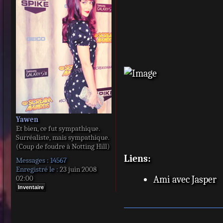
s
s
a
g
e
Yawen
Et bien, ce fut sympathique.
Surréaliste, mais sympathique.
(Coup de foudre à Notting Hill)
Liens:
Messages :
14567
Enregistré le :
23 juin 2008
02:00
Ami avec Jasper
Inventaire