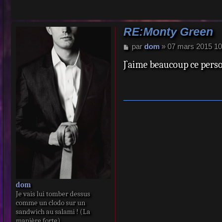
RE:Monty Green
M
par
dom
»
07 mars 2015 10
e
J`aime beaucoup ce pers
s
s
a
g
e
dom
Je vais lui tomber dessus
comme un clodo sur un
sandwich au salami ! (La
manière forte)