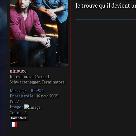
s
Je trouve qu'il devient u
a
g
e
ninouee
Je reviendrai (Arnold
Schwarzenegger, Terminator)
Messages :
105904
Enregistré le :
16 nov. 2005
19:22
Image :
Genre :
Inventaire