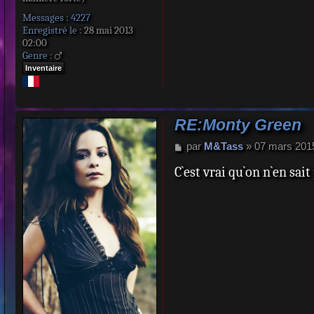
Messages :
4227
Enregistré le :
28 mai 2013
02:00
Genre :
Inventaire
RE:Monty Green
M
par
M&Tass
»
07 mars 201
e
C`est vrai qu`on n`en sai
s
s
a
g
e