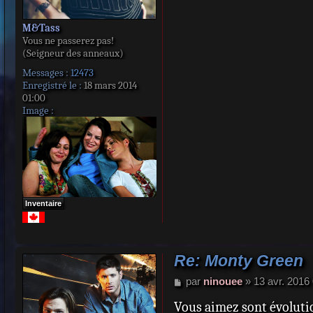
M&Tass
Vous ne passerez pas!
(Seigneur des anneaux)
Messages :
12473
Enregistré le :
18 mars 2014
01:00
Image :
Inventaire
Re: Monty Green
M
par
ninouee
»
13 avr. 2016
e
Vous aimez sont évolutio
s