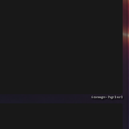
6 messages • Page
1
sur
1