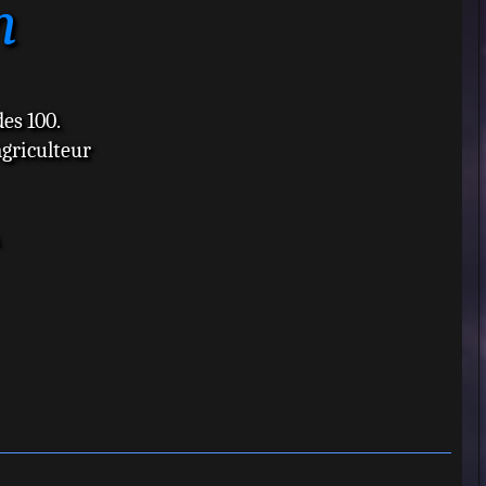
n
es 100.
agriculteur