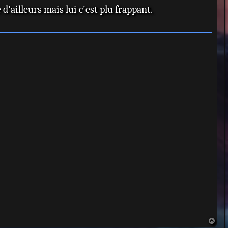
'ailleurs mais lui c'est plu frappant.
H
a