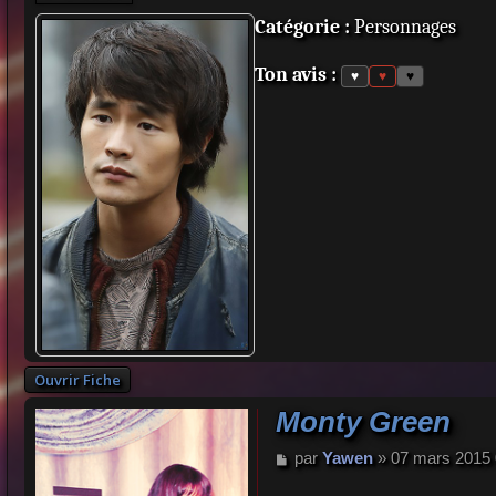
Catégorie :
Personnages
Ton avis :
♥
♥
♥
Ouvrir Fiche
Monty Green
M
par
Yawen
»
07 mars 2015 
e