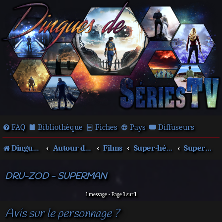
FAQ
Bibliothèque
Fiches
Pays
Diffuseurs
Dingues de séries télé !
Autour des films et séries
Films
Super-héros
Superman
DRU-ZOD - SUPERMAN
1 message • Page
1
sur
1
Avis sur le personnage ?