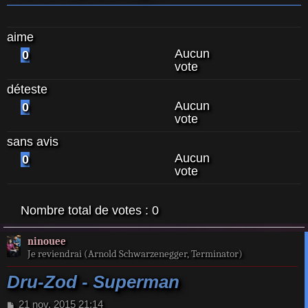
aime
Aucun
0
vote
déteste
Aucun
0
vote
sans avis
Aucun
0
vote
Nombre total de votes :
0
ninouee
Je reviendrai (Arnold Schwarzenegger, Terminator)
Dru-Zod - Superman
M
21 nov. 2015 21:14