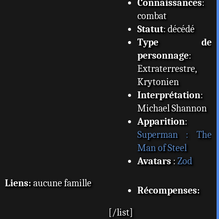
Connaissances
:
combat
Statut
: décédé
Type de
personnage
:
Extraterrestre,
Krytonien
Interprétation
:
Michael Shannon
Apparition
:
Superman : The
Man of Steel
Avatars
:
Zod
Liens:
aucune famille
Récompenses:
[/list]