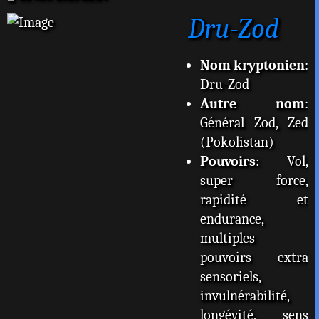
e
Dru-Zod
s
s
a
g
Nom kryptonien
:
e
Dru-Zod
Autre nom
:
Général Zod, Zed
(Pokolistan)
Pouvoirs
: Vol,
super force,
rapidité et
endurance,
multiples
pouvoirs extra
sensoriels,
invulnérabilité,
longévité, sens