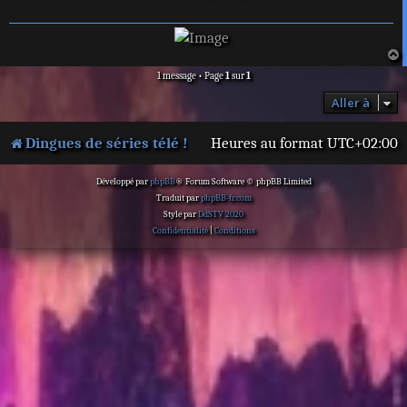
a
1 message • Page
1
sur
1
t
Aller à
Dingues de séries télé !
Heures au format
UTC+02:00
Développé par
phpBB
® Forum Software © phpBB Limited
Traduit par
phpBB-fr.com
Style par
DdSTV 2020
Confidentialité
|
Conditions